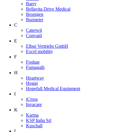
Barry
Bellavita Drive Medical
Bronigen
Burmeier
C
Caterwil
Convaid
E
Elbur Vertriebs GmbH
Excel mobility
F
Foshan
Fumagalli
H
Heartway
Hoggi
Hopefull Medical Equipment
I
iCross
Invacare
K
Karma
KSP Italia Srl
Kuschall
L