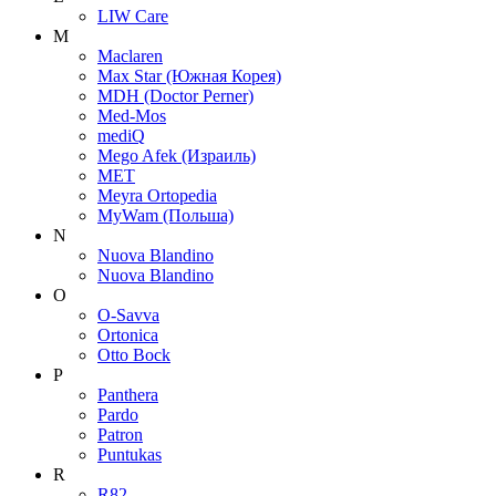
LIW Care
M
Maclaren
Max Star (Южная Корея)
MDH (Doctor Perner)
Med-Mos
mediQ
Mego Afek (Израиль)
MET
Meyra Ortopedia
MyWam (Польша)
N
Nuova Blandino
Nuova Blandino
O
O-Savva
Ortonica
Otto Bock
P
Panthera
Pardo
Patron
Puntukas
R
R82