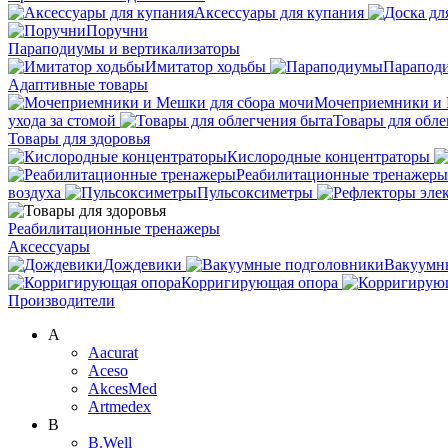
Аксессуары для купания
Поручни
Параподиумы и вертикализаторы
Имитатор ходьбы
Парапод
Адаптивные товары
Мочеприемники и 
ухода за стомой
Товары для обле
Товары для здоровья
Кислородные концентраторы
Реабилитационные тренажеры
воздуха
Пульсоксиметры
Реабилитационные тренажеры
Аксессуары
Дождевики
Вакуумн
Корригирующая опора
Производители
A
Aacurat
Aceso
AkcesMed
Artmedex
B
B.Well