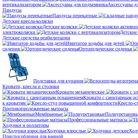
вертикализатором
Аксессуары д
Пандусы
Пандусы перекатные
Детские кресла-коляски
Детские коляски
электроколяски
Детские
Детские средства реабилитации
Имитатор ходьбы для детей
сидения
Ортопедические сиденья
Подставки для купания
Кровати, кресла и столики
Кровати механические
Кровати с санитарным о
к кроватям
Кресло-с
Противопролежневые матрасы
Мембранные
Полиуретанов
Профессиональные матрасы
Ходунки и роллаторы
Ходунки взрослые
Ход
Приспособления для ванной