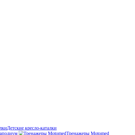
Детские кресло-каталки
аподиум
Тренажеры Motomed