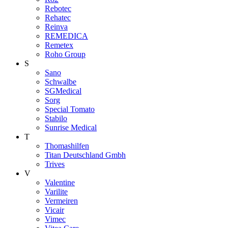
Rebotec
Rehatec
Reinva
REMEDICA
Remetex
Roho Group
S
Sano
Schwalbe
SGMedical
Sorg
Special Tomato
Stabilo
Sunrise Medical
T
Thomashilfen
Titan Deutschland Gmbh
Trives
V
Valentine
Varilite
Vermeiren
Vicair
Vimec