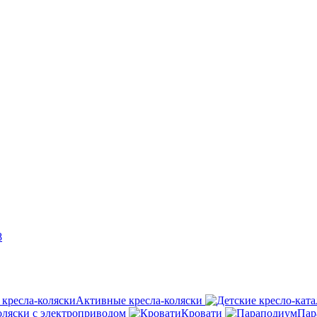
8
Активные кресла-коляски
оляски с электроприводом
Кровати
Пар