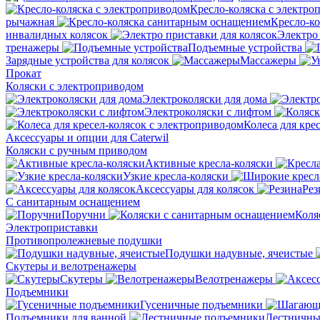
Кресло-коляска с электро
рычажная
Кресло-к
инвалидных колясок
Электро 
тренажеры
Подъемные устройства
Зарядные устройства для колясок
Массажеры
Прокат
Коляски с электроприводом
Электроколяски для дома
Электроколяски с лифтом
Колеса для кре
Аксессуары и опции для Caterwil
Коляски с ручным приводом
Активные кресла-коляски
Узкие кресла-коляски
Аксессуары для колясок
Рез
С санитарным оснащением
Поручни
Коля
Электроприставки
Противопролежневые подушки
Подушки надувные, ячеистые
Скутеры и велотренажеры
Скутеры
Велотренажеры
Подъемники
Гусеничные подъемники
Подъемники для ванной
Лестничны