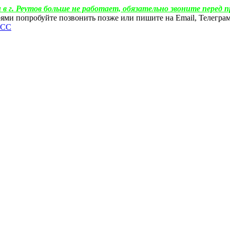
 в г. Реутов больше не работает, обязательно звоните перед п
ебоями попробуйте позвонить позже или пишите на Email, Телегр
ФСС