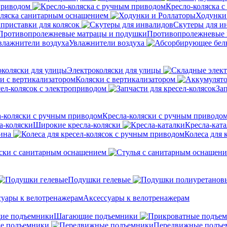
приводом
Кресло-коляска 
оляска санитарным оснащением
Ходунки
приставки для колясок
Скутеры для и
Противопролежневые 
Увлажнители воздуха
Электроколяски для улицы
Коляски с вертикализатором
сел-колясок с электроприводом
Зап
Кресла-коляски с ручным приводо
Широкие кресла-коляски
Кресла-кат
ина
Колеса для 
ски с санитарным оснащением
Подушки гелевые
Аксессуары к велотренажерам
Шагающие подъемники
е подъемники
Передвижные подъе