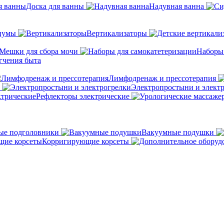
Доска для ванны
Надувная ванна
иумы
Вертикализаторы
Мешки для сбора мочи
Наборы
гчения быта
Лимфодренаж и прессотерапия
Электропростыни и элект
Рефлекторы электрические
ые подголовники
Вакуумные подушки
Корригирующие корсеты