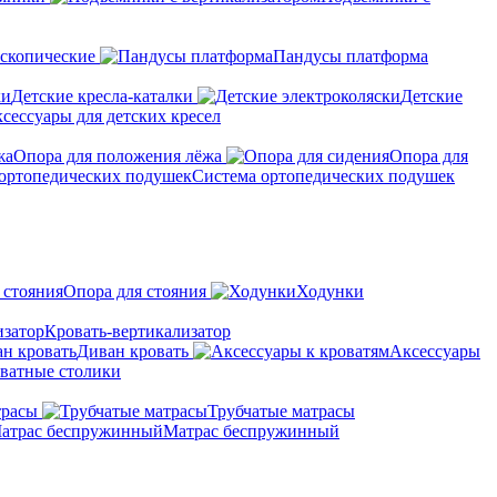
скопические
Пандусы платформа
Детские кресла-каталки
Детские
сессуары для детских кресел
Опора для положения лёжа
Опора для
Система ортопедических подушек
Опора для стояния
Ходунки
Кровать-вертикализатор
Диван кровать
Аксессуары
ватные столики
трасы
Трубчатые матрасы
Матрас беспружинный