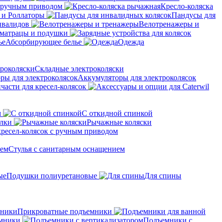
с ручным приводом
Кресло-коляска
 и Роллаторы
Пандусы для
нвалидов
Велотренажеры и
матрацы и подушки
Абсорбирующее белье
Одежда
Складные электроколяски
Аккумуляторы для электроколясок
части для кресел-колясок
м
С откидной спинкой
алки
Рычажные коляски
кресел-колясок с ручным приводом
Стулья с санитарным оснащением
Подушки полиуретановые
Для спины
Прикроватные подъемники
мники
Подъемники с