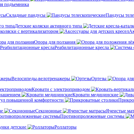
ля подъемника
Складные пандусы
Пандусы теле
Детские коляски активного типа
 коляски с вертикализатором
Ак
Опора для ползания
Реабилитационные кресла
Велосипеды-велотренажеры
Ортезы
Кровати с электроприводом
снащением
Кровати медицинские
тул повышенной комфортности
Прикро
ые
Секционные
Ячеистые ма
Противопролежневые системы
унки детские
Роллаторы