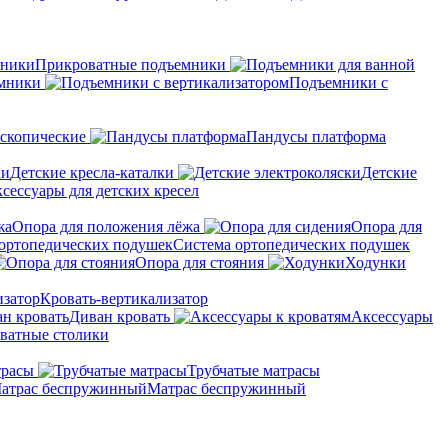
Прикроватные подъемники
мники
Подъемники с
скопические
Пандусы платформа
Детские кресла-каталки
Детские
сессуары для детских кресел
Опора для положения лёжа
Опора для
Система ортопедических подушек
Опора для стояния
Ходунки
Кровать-вертикализатор
Диван кровать
Аксессуары
ватные столики
трасы
Трубчатые матрасы
Матрас беспружинный