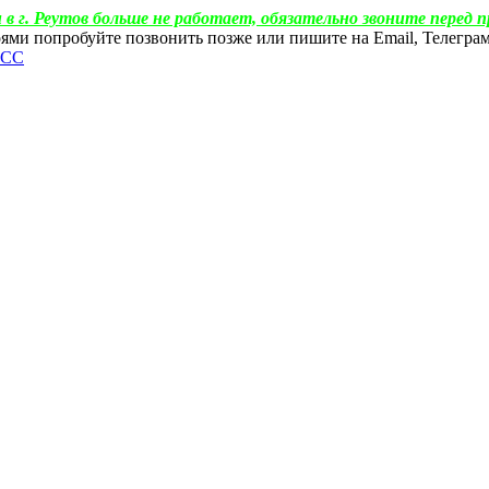
 в г. Реутов больше не работает, обязательно звоните перед п
ебоями попробуйте позвонить позже или пишите на Email, Телегр
ФСС