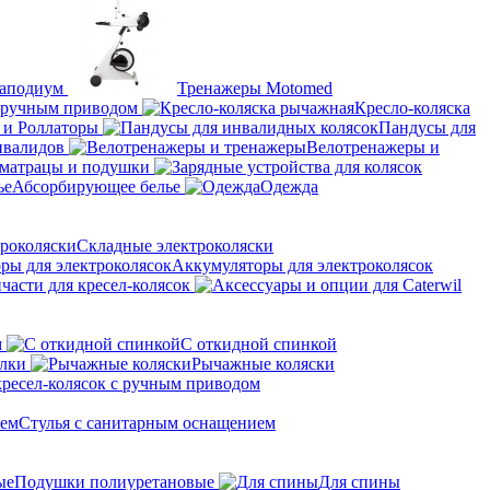
аподиум
Тренажеры Motomed
с ручным приводом
Кресло-коляска
 и Роллаторы
Пандусы для
нвалидов
Велотренажеры и
матрацы и подушки
Абсорбирующее белье
Одежда
Складные электроколяски
Аккумуляторы для электроколясок
части для кресел-колясок
м
С откидной спинкой
алки
Рычажные коляски
кресел-колясок с ручным приводом
Стулья с санитарным оснащением
Подушки полиуретановые
Для спины