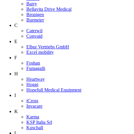
Barry
Bellavita Drive Medical
Bronigen
Burmeier
C
Caterwil
Convaid
E
Elbur Vertriebs GmbH
Excel mobility
F
Foshan
Fumagalli
H
Heartway
Hoggi
Hopefull Medical Equipment
I
iCross
Invacare
K
Karma
KSP Italia Srl
Kuschall
L