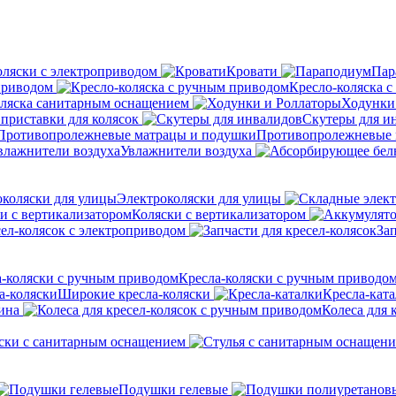
оляски с электроприводом
Кровати
Пар
приводом
Кресло-коляска 
оляска санитарным оснащением
Ходунки
приставки для колясок
Скутеры для и
Противопролежневые 
Увлажнители воздуха
Электроколяски для улицы
Коляски с вертикализатором
сел-колясок с электроприводом
Зап
Кресла-коляски с ручным приводо
Широкие кресла-коляски
Кресла-кат
ина
Колеса для 
ски с санитарным оснащением
Подушки гелевые