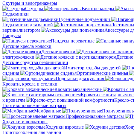
Скутеры и велотренажеры
Скутеры
Велотренажеры
Подъемники
Гусеничные подъемники
Подъемники для ванной
Лестничны
вертикализатором
Аксессуары д
Пандусы
Пандусы перекатные
Детские кресла-коляски
Детские коляски
электроколяски
Детские
Детские средства реабилитации
Имитатор ходьбы для детей
сидения
Ортопедические сиденья
Подставки для купания
Кровати, кресла и столики
Кровати механические
Кровати с санитарным о
к кроватям
Кресло-с
Противопролежневые матрасы
Мембранные
Полиуретанов
Профессиональные матрасы
Ходунки и роллаторы
Ходунки взрослые
Ход
Приспособления для ванной