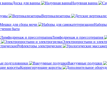
Доска для ванны
Надувная ванна
иумы
Вертикализаторы
Мешки для сбора мочи
Наборы
гчения быта
Лимфодренаж и прессотерапия
Электропростыни и элект
Рефлекторы электрические
ые подголовники
Вакуумные подушки
Корригирующие корсеты