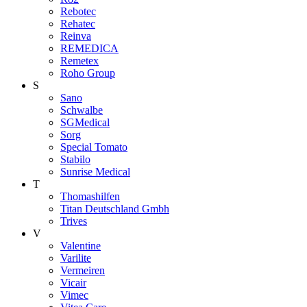
Rebotec
Rehatec
Reinva
REMEDICA
Remetex
Roho Group
S
Sano
Schwalbe
SGMedical
Sorg
Special Tomato
Stabilo
Sunrise Medical
T
Thomashilfen
Titan Deutschland Gmbh
Trives
V
Valentine
Varilite
Vermeiren
Vicair
Vimec