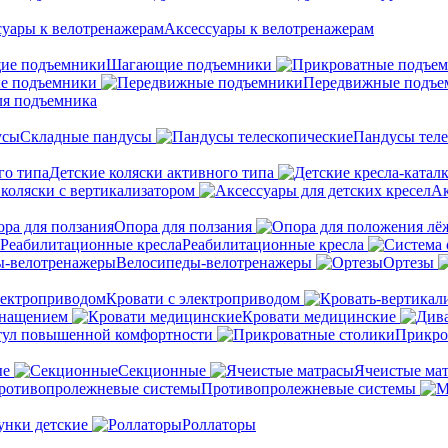
Аксессуары к велотренажерам
Шагающие подъемники
е подъемники
Передвижные подъе
ля подъемника
Складные пандусы
Пандусы теле
Детские коляски активного типа
 коляски с вертикализатором
Ак
Опора для ползания
Реабилитационные кресла
Велосипеды-велотренажеры
Ортезы
Кровати с электроприводом
снащением
Кровати медицинские
тул повышенной комфортности
Прикро
ые
Секционные
Ячеистые ма
Противопролежневые системы
унки детские
Роллаторы