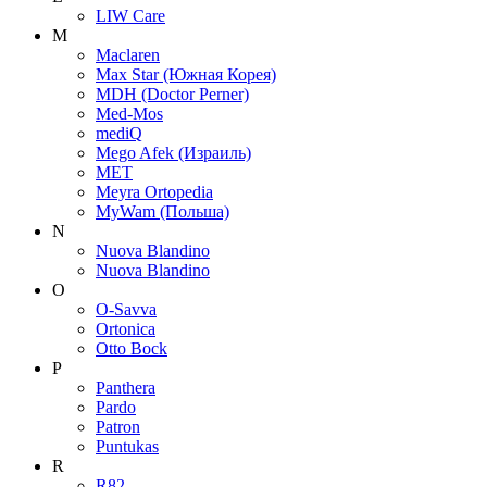
LIW Care
M
Maclaren
Max Star (Южная Корея)
MDH (Doctor Perner)
Med-Mos
mediQ
Mego Afek (Израиль)
MET
Meyra Ortopedia
MyWam (Польша)
N
Nuova Blandino
Nuova Blandino
O
O-Savva
Ortonica
Otto Bock
P
Panthera
Pardo
Patron
Puntukas
R
R82