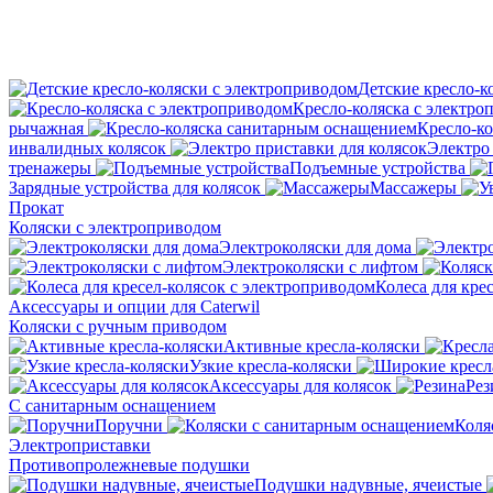
Детские кресло-к
Кресло-коляска с электро
рычажная
Кресло-к
инвалидных колясок
Электро 
тренажеры
Подъемные устройства
Зарядные устройства для колясок
Массажеры
Прокат
Коляски с электроприводом
Электроколяски для дома
Электроколяски с лифтом
Колеса для кре
Аксессуары и опции для Caterwil
Коляски с ручным приводом
Активные кресла-коляски
Узкие кресла-коляски
Аксессуары для колясок
Рез
С санитарным оснащением
Поручни
Коля
Электроприставки
Противопролежневые подушки
Подушки надувные, ячеистые