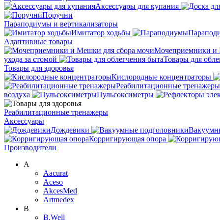
Аксессуары для купания
Поручни
Параподиумы и вертикализаторы
Имитатор ходьбы
Парапод
Адаптивные товары
Мочеприемники и 
ухода за стомой
Товары для обле
Товары для здоровья
Кислородные концентраторы
Реабилитационные тренажеры
воздуха
Пульсоксиметры
Реабилитационные тренажеры
Аксессуары
Дождевики
Вакуумн
Корригирующая опора
Производители
A
Aacurat
Aceso
AkcesMed
Artmedex
B
B.Well