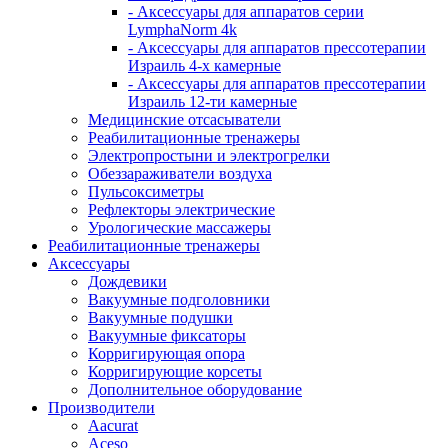
- Аксессуары для аппаратов серии
LymphaNorm 4k
- Аксессуары для аппаратов прессотерапии
Израиль 4-х камерные
- Аксессуары для аппаратов прессотерапии
Израиль 12-ти камерные
Медицинские отсасыватели
Реабилитационные тренажеры
Электропростыни и электрогрелки
Обеззараживатели воздуха
Пульсоксиметры
Рефлекторы электрические
Урологические массажеры
Реабилитационные тренажеры
Аксессуары
Дождевики
Вакуумные подголовники
Вакуумные подушки
Вакуумные фиксаторы
Корригирующая опора
Корригирующие корсеты
Дополнительное оборудование
Производители
Aacurat
Aceso