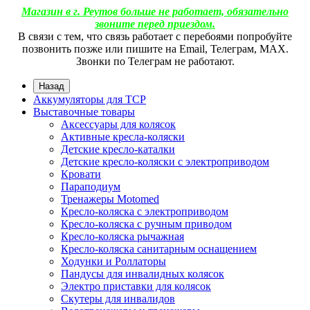
Магазин в г. Реутов больше не работает, обязательно
звоните перед приездом.
В связи с тем, что связь работает с перебоями попробуйте
позвонить позже или пишите на Email, Телеграм, МАХ.
Звонки по Телеграм не работают.
Назад
Аккумуляторы для ТСР
Выставочные товары
Аксессуары для колясок
Активные кресла-коляски
Детские кресло-каталки
Детские кресло-коляски с электроприводом
Кровати
Параподиум
Тренажеры Motomed
Кресло-коляска с электроприводом
Кресло-коляска с ручным приводом
Кресло-коляска рычажная
Кресло-коляска санитарным оснащением
Ходунки и Роллаторы
Пандусы для инвалидных колясок
Электро приставки для колясок
Скутеры для инвалидов