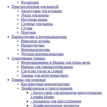
Роллаторы
Приспособления для ванной
Аксессуары для купания
Доска для ванны
Надувная ванна
Сиденье для ванны
Стулья
Поручни
Параподиумы и вертикализаторы
Имитатор ходьбы
Параподиумы
Вертикализаторы
Детские вертикализаторы
Адаптивные товары
Мочеприемники и Мешки для сбора мочи
Наборы для самокатетеризации
Средства ухода за стомой
Товары для облегчения быта
Товары для здоровья
Кислородные концентраторы
Лимфодренаж и прессотерапия
- Аксессуары для аппаратов прессотерапии
Lympha Master
- Аппараты для прессотерапии
- Лимфодренажные аппараты