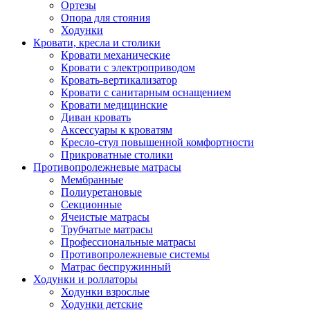
Ортезы
Опора для стояния
Ходунки
Кровати, кресла и столики
Кровати механические
Кровати с электроприводом
Кровать-вертикализатор
Кровати с санитарным оснащением
Кровати медицинские
Диван кровать
Аксессуары к кроватям
Кресло-стул повышенной комфортности
Прикроватные столики
Противопролежневые матрасы
Мембранные
Полиуретановые
Секционные
Ячеистые матрасы
Трубчатые матрасы
Профессиональные матрасы
Противопролежневые системы
Матрас беспружинный
Ходунки и роллаторы
Ходунки взрослые
Ходунки детские