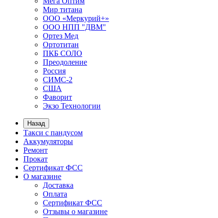
Мега Оптим
Мир титана
ООО «Меркурий+»
ООО НПП "ДВМ"
Ортез Мед
Ортотитан
ПКБ СОЛО
Преодоление
Россия
СИМС-2
США
Фаворит
Экзо Технологии
Назад
Такси с пандусом
Аккумуляторы
Ремонт
Прокат
Сертификат ФСС
О магазине
Доставка
Оплата
Сертификат ФСС
Отзывы о магазине