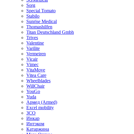
Sorg
Special Tomato
Stabilo
Sunrise Medical
Thomashilfen
Titan Deutschland Gmbh
Trives
Valentine
Varilite
Vermeiren
Vicair
Vimec
VitaMove
Vitea Care
Wheelblades
WillChair
YouGo
Yuda
Армед (Armed)
Еxcel mobility
ЗСО
Инкар
Интэком
Катаржина