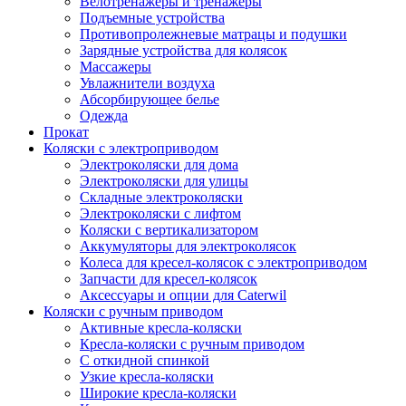
Велотренажеры и тренажеры
Подъемные устройства
Противопролежневые матрацы и подушки
Зарядные устройства для колясок
Массажеры
Увлажнители воздуха
Абсорбирующее белье
Одежда
Прокат
Коляски с электроприводом
Электроколяски для дома
Электроколяски для улицы
Складные электроколяски
Электроколяски с лифтом
Коляски с вертикализатором
Аккумуляторы для электроколясок
Колеса для кресел-колясок с электроприводом
Запчасти для кресел-колясок
Аксессуары и опции для Caterwil
Коляски с ручным приводом
Активные кресла-коляски
Кресла-коляски с ручным приводом
С откидной спинкой
Узкие кресла-коляски
Широкие кресла-коляски