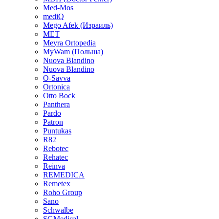
Med-Mos
mediQ
Mego Afek (Израиль)
MET
Meyra Ortopedia
MyWam (Польша)
Nuova Blandino
Nuova Blandino
O-Savva
Ortonica
Otto Bock
Panthera
Pardo
Patron
Puntukas
R82
Rebotec
Rehatec
Reinva
REMEDICA
Remetex
Roho Group
Sano
Schwalbe
SGMedical