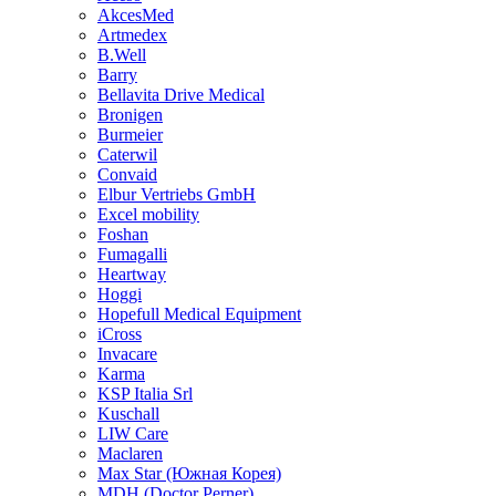
AkcesMed
Artmedex
B.Well
Barry
Bellavita Drive Medical
Bronigen
Burmeier
Caterwil
Convaid
Elbur Vertriebs GmbH
Excel mobility
Foshan
Fumagalli
Heartway
Hoggi
Hopefull Medical Equipment
iCross
Invacare
Karma
KSP Italia Srl
Kuschall
LIW Care
Maclaren
Max Star (Южная Корея)
MDH (Doctor Perner)