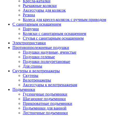
Кресла-каталки
Рычажные коляски
Аксессуары для колясок
Резина
Колеса для кресел-колясок с ручным приводом
С санитарным оснащением
Поручни
Коляски с санитарным оснащением
Стулья с санитарным оснащением
Электроприставки
Противопролежневые подушки
Подушки надувные, ячеистые
Подушки гелевые
Подушки полиуретановые
Для спины
Скутеры и велотренажеры
Скутеры
Велотренажеры
Аксессуары к велотренажерам
Подъемники
Гусеничные подъемники
Шагающие подъемники
Прикроватные подъемники
Подъемники для ванной
Лестничные подъемники