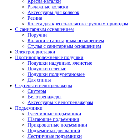
Кресла-каталки
Рычажные коляски
Аксессуары для колясок
Резина
Колеса для кресел-колясок с ручным приводом
С санитарным оснащением
Поручни
Коляски с санитарным оснащением
Стулья с санитарным оснащением
Электроприставки
Противопролежневые подушки
Подушки надувные, ячеистые
Подушки гелевые
Подушки полиуретановые
Для спины
Скутеры и велотренажеры
Скутеры
Велотренажеры
Аксессуары к велотренажерам
Подъемники
Гусеничные подъемники
Шагающие подъемники
Прикроватные подъемники
Подъемники для ванной
Лестничные подъемники