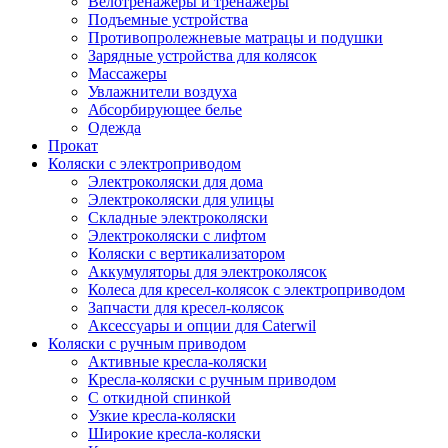
Велотренажеры и тренажеры
Подъемные устройства
Противопролежневые матрацы и подушки
Зарядные устройства для колясок
Массажеры
Увлажнители воздуха
Абсорбирующее белье
Одежда
Прокат
Коляски с электроприводом
Электроколяски для дома
Электроколяски для улицы
Складные электроколяски
Электроколяски с лифтом
Коляски с вертикализатором
Аккумуляторы для электроколясок
Колеса для кресел-колясок с электроприводом
Запчасти для кресел-колясок
Аксессуары и опции для Caterwil
Коляски с ручным приводом
Активные кресла-коляски
Кресла-коляски с ручным приводом
С откидной спинкой
Узкие кресла-коляски
Широкие кресла-коляски