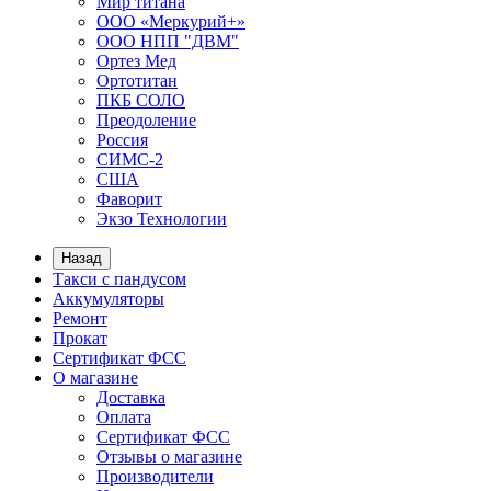
Мир титана
ООО «Меркурий+»
ООО НПП "ДВМ"
Ортез Мед
Ортотитан
ПКБ СОЛО
Преодоление
Россия
СИМС-2
США
Фаворит
Экзо Технологии
Назад
Такси с пандусом
Аккумуляторы
Ремонт
Прокат
Сертификат ФСС
О магазине
Доставка
Оплата
Сертификат ФСС
Отзывы о магазине
Производители