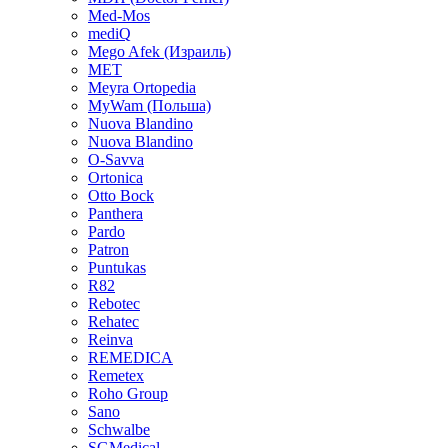
Med-Mos
mediQ
Mego Afek (Израиль)
MET
Meyra Ortopedia
MyWam (Польша)
Nuova Blandino
Nuova Blandino
O-Savva
Ortonica
Otto Bock
Panthera
Pardo
Patron
Puntukas
R82
Rebotec
Rehatec
Reinva
REMEDICA
Remetex
Roho Group
Sano
Schwalbe
SGMedical