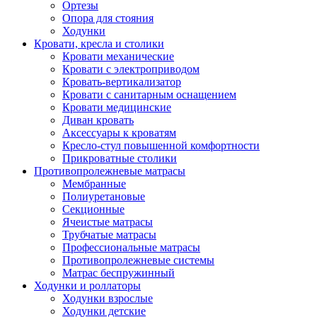
Ортезы
Опора для стояния
Ходунки
Кровати, кресла и столики
Кровати механические
Кровати с электроприводом
Кровать-вертикализатор
Кровати с санитарным оснащением
Кровати медицинские
Диван кровать
Аксессуары к кроватям
Кресло-стул повышенной комфортности
Прикроватные столики
Противопролежневые матрасы
Мембранные
Полиуретановые
Секционные
Ячеистые матрасы
Трубчатые матрасы
Профессиональные матрасы
Противопролежневые системы
Матрас беспружинный
Ходунки и роллаторы
Ходунки взрослые
Ходунки детские