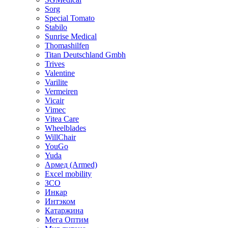
Sorg
Special Tomato
Stabilo
Sunrise Medical
Thomashilfen
Titan Deutschland Gmbh
Trives
Valentine
Varilite
Vermeiren
Vicair
Vimec
Vitea Care
Wheelblades
WillChair
YouGo
Yuda
Армед (Armed)
Еxcel mobility
ЗСО
Инкар
Интэком
Катаржина
Мега Оптим