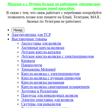
Магазин в г. Реутов больше не работает, обязательно
звоните перед приездом.
В связи с тем, что связь работает с перебоями попробуйте
позвонить позже или пишите на Email, Телеграм, МАХ.
Звонки по Телеграм не работают.
Назад
Аккумуляторы для ТСР
Выставочные товары
Аксессуары для колясок
Активные кресла-коляски
Детские кресло-каталки
Детские кресло-коляски с электроприводом
Кровати
Параподиум
Тренажеры Motomed
Кресло-коляска с электроприводом
Кресло-коляска с ручным приводом
Кресло-коляска рычажная
Кресло-коляска санитарным оснащением
Ходунки и Роллаторы
Пандусы для инвалидных колясок
Электро приставки для колясок
Скутеры для инвалидов