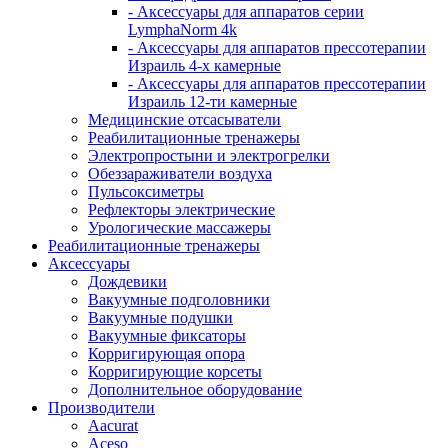
- Аксессуары для аппаратов серии
LymphaNorm 4k
- Аксессуары для аппаратов прессотерапии
Израиль 4-х камерные
- Аксессуары для аппаратов прессотерапии
Израиль 12-ти камерные
Медицинские отсасыватели
Реабилитационные тренажеры
Электропростыни и электрогрелки
Обеззараживатели воздуха
Пульсоксиметры
Рефлекторы электрические
Урологические массажеры
Реабилитационные тренажеры
Аксессуары
Дождевики
Вакуумные подголовники
Вакуумные подушки
Вакуумные фиксаторы
Корригирующая опора
Корригирующие корсеты
Дополнительное оборудование
Производители
Aacurat
Aceso