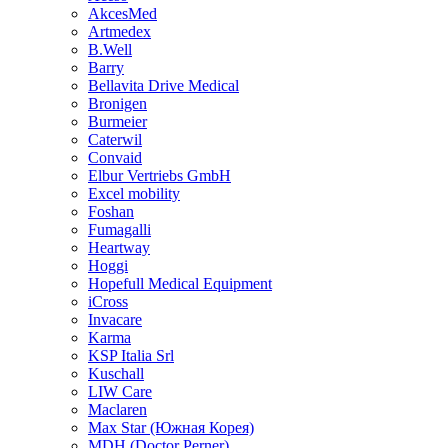
AkcesMed
Artmedex
B.Well
Barry
Bellavita Drive Medical
Bronigen
Burmeier
Caterwil
Convaid
Elbur Vertriebs GmbH
Excel mobility
Foshan
Fumagalli
Heartway
Hoggi
Hopefull Medical Equipment
iCross
Invacare
Karma
KSP Italia Srl
Kuschall
LIW Care
Maclaren
Max Star (Южная Корея)
MDH (Doctor Perner)