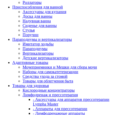
Роллаторы
Приспособления для ванной
Аксессуары для купания
Доска для ванны
Надувная ванна
Сиденье для ванны
Стулья
Поручни
Параподиумы и вертикализаторы
Имитатор ходьбы
Параподиумы
Вертикализаторы
Детские вертикализаторы
Адаптивные товары
Мочеприемники и Мешки для сбора мочи
Наборы для самокатетеризации
Средства ухода за стомой
Товары для облегчения быта
Товары для здоровья
Кислородные концентраторы
Лимфодренаж и прессотерапия
- Аксессуары для аппаратов прессотерапии
Lympha Master
- Аппараты для прессотерапии
- Лимфодренажные аппараты