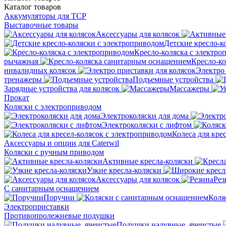
Каталог
товаров
Аккумуляторы для ТСР
Выставочные товары
Аксессуары для колясок
Детские кресло-к
Кресло-коляска с электро
рычажная
Кресло-к
инвалидных колясок
Электро 
тренажеры
Подъемные устройства
Зарядные устройства для колясок
Массажеры
Прокат
Коляски с электроприводом
Электроколяски для дома
Электроколяски с лифтом
Колеса для кре
Аксессуары и опции для Caterwil
Коляски с ручным приводом
Активные кресла-коляски
Узкие кресла-коляски
Аксессуары для колясок
Рез
С санитарным оснащением
Поручни
Коля
Электроприставки
Противопролежневые подушки
Подушки надувные, ячеистые