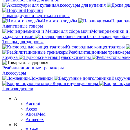
Аксессуары для купания
Поручни
Параподиумы и вертикализаторы
Имитатор ходьбы
Парапод
Адаптивные товары
Мочеприемники и 
ухода за стомой
Товары для обле
Товары для здоровья
Кислородные концентраторы
Реабилитационные тренажеры
воздуха
Пульсоксиметры
Реабилитационные тренажеры
Аксессуары
Дождевики
Вакуумн
Корригирующая опора
Производители
A
Aacurat
Aceso
AkcesMed
Artmedex
B
B.Well