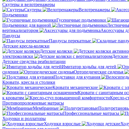
Скутеры и велотренажеры
Скутеры
Велотренажеры
Подъемники
Гусеничные подъемники
Подъемники для ванной
Лестничны
вертикализатором
Аксессуары д
Пандусы
Пандусы перекатные
Детские кресла-коляски
Детские коляски
электроколяски
Детские
Детские средства реабилитации
Имитатор ходьбы для детей
сидения
Ортопедические сиденья
Подставки для купания
Кровати, кресла и столики
Кровати механические
Кровати с санитарным о
к кроватям
Кресло-с
Противопролежневые матрасы
Мембранные
Полиуретанов
Профессиональные матрасы
Ходунки и роллаторы
Ходунки взрослые
Ход
Приспособления для ванной