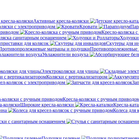
Активные кресла-коляски
оляски с электроприводом
Кровати
Пар
приводом
Кресло-коляска 
оляска санитарным оснащением
Ходунки
приставки для колясок
Скутеры для и
Противопролежневые 
Увлажнители воздуха
Электроколяски для улицы
Коляски с вертикализатором
сел-колясок с электроприводом
Зап
Кресла-коляски с ручным приводо
Широкие кресла-коляски
Кресла-кат
ина
Колеса для 
ски с санитарным оснащением
Подушки гелевые