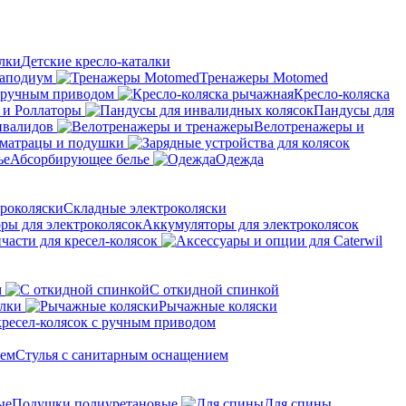
Детские кресло-каталки
аподиум
Тренажеры Motomed
с ручным приводом
Кресло-коляска
 и Роллаторы
Пандусы для
нвалидов
Велотренажеры и
матрацы и подушки
Абсорбирующее белье
Одежда
Складные электроколяски
Аккумуляторы для электроколясок
части для кресел-колясок
м
С откидной спинкой
алки
Рычажные коляски
кресел-колясок с ручным приводом
Стулья с санитарным оснащением
Подушки полиуретановые
Для спины