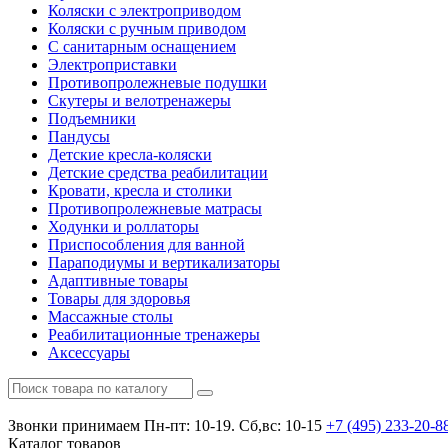
Коляски с электроприводом
Коляски с ручным приводом
С санитарным оснащением
Электроприставки
Противопролежневые подушки
Скутеры и велотренажеры
Подъемники
Пандусы
Детские кресла-коляски
Детские средства реабилитации
Кровати, кресла и столики
Противопролежневые матрасы
Ходунки и роллаторы
Приспособления для ванной
Параподиумы и вертикализаторы
Адаптивные товары
Товары для здоровья
Массажные столы
Реабилитационные тренажеры
Аксессуары
Звонки принимаем
Пн-пт: 10-19. Сб,вс: 10-15
+7 (495)
233-20-8
Каталог
товаров