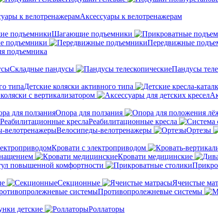
Аксессуары к велотренажерам
Шагающие подъемники
е подъемники
Передвижные подъе
ля подъемника
Складные пандусы
Пандусы теле
Детские коляски активного типа
 коляски с вертикализатором
Ак
Опора для ползания
Реабилитационные кресла
Велосипеды-велотренажеры
Ортезы
Кровати с электроприводом
снащением
Кровати медицинские
тул повышенной комфортности
Прикро
ые
Секционные
Ячеистые ма
Противопролежневые системы
унки детские
Роллаторы