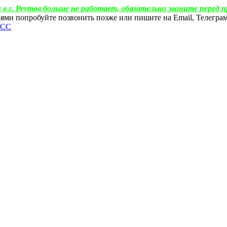
 в г. Реутов больше не работает, обязательно звоните перед п
ебоями попробуйте позвонить позже или пишите на Email, Телегр
ФСС