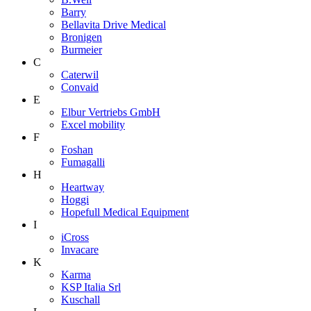
Barry
Bellavita Drive Medical
Bronigen
Burmeier
C
Caterwil
Convaid
E
Elbur Vertriebs GmbH
Excel mobility
F
Foshan
Fumagalli
H
Heartway
Hoggi
Hopefull Medical Equipment
I
iCross
Invacare
K
Karma
KSP Italia Srl
Kuschall