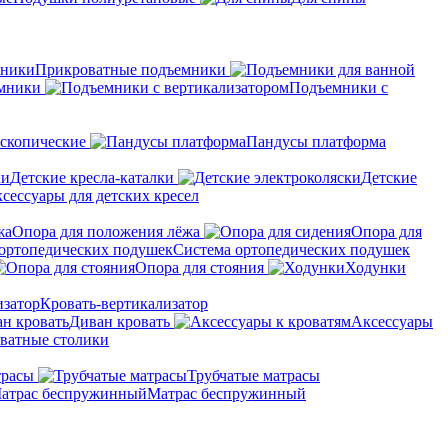
Прикроватные подъемники
мники
Подъемники с
скопические
Пандусы платформа
Детские кресла-каталки
Детские
сессуары для детских кресел
Опора для положения лёжа
Опора для
Система ортопедических подушек
Опора для стояния
Ходунки
Кровать-вертикализатор
Диван кровать
Аксессуары
ватные столики
трасы
Трубчатые матрасы
Матрас беспружинный