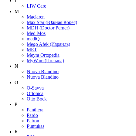
L
LIW Care
M
Maclaren
Max Star (Южная Корея)
MDH (Doctor Perner)
Med-Mos
mediQ
Mego Afek (Израиль)
MET
Meyra Ortopedia
MyWam (Польша)
N
Nuova Blandino
Nuova Blandino
O
O-Savva
Ortonica
Otto Bock
P
Panthera
Pardo
Patron
Puntukas
R