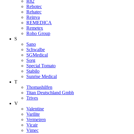
R82
Rebotec
Rehatec
Reinva
REMEDICA
Remetex
Roho Group
S
Sano
Schwalbe
SGMedical
Sorg
Special Tomato
Stabilo
Sunrise Medical
T
Thomashilfen
Titan Deutschland Gmbh
Trives
V
Valentine
Varilite
Vermeiren
Vicair
Vimec