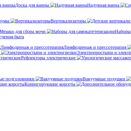
Доска для ванны
Надувная ванна
иумы
Вертикализаторы
Мешки для сбора мочи
Наборы
гчения быта
Лимфодренаж и прессотерапия
Электропростыни и элект
Рефлекторы электрические
ые подголовники
Вакуумные подушки
Корригирующие корсеты