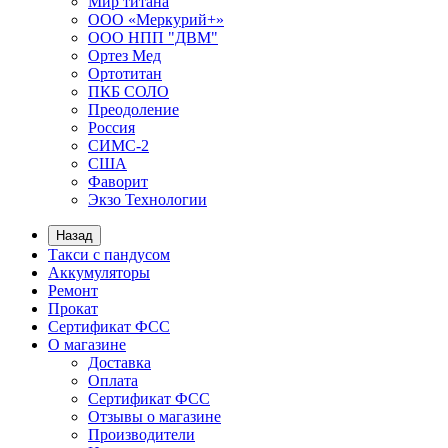
Мир титана
ООО «Меркурий+»
ООО НПП "ДВМ"
Ортез Мед
Ортотитан
ПКБ СОЛО
Преодоление
Россия
СИМС-2
США
Фаворит
Экзо Технологии
Назад
Такси с пандусом
Аккумуляторы
Ремонт
Прокат
Сертификат ФСС
О магазине
Доставка
Оплата
Сертификат ФСС
Отзывы о магазине
Производители