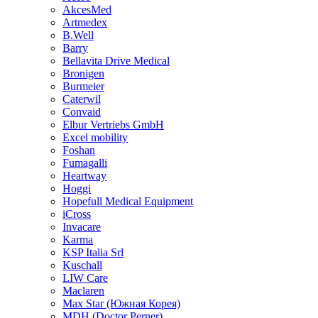
AkcesMed
Artmedex
B.Well
Barry
Bellavita Drive Medical
Bronigen
Burmeier
Caterwil
Convaid
Elbur Vertriebs GmbH
Excel mobility
Foshan
Fumagalli
Heartway
Hoggi
Hopefull Medical Equipment
iCross
Invacare
Karma
KSP Italia Srl
Kuschall
LIW Care
Maclaren
Max Star (Южная Корея)
MDH (Doctor Perner)