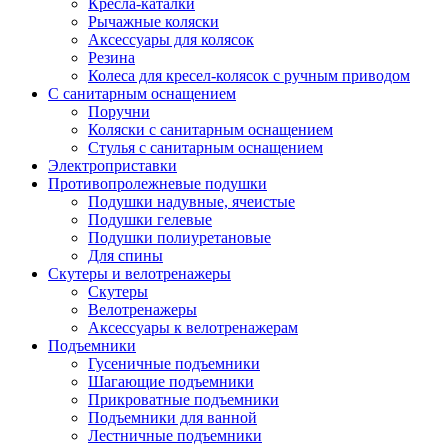
Кресла-каталки
Рычажные коляски
Аксессуары для колясок
Резина
Колеса для кресел-колясок с ручным приводом
С санитарным оснащением
Поручни
Коляски с санитарным оснащением
Стулья с санитарным оснащением
Электроприставки
Противопролежневые подушки
Подушки надувные, ячеистые
Подушки гелевые
Подушки полиуретановые
Для спины
Скутеры и велотренажеры
Скутеры
Велотренажеры
Аксессуары к велотренажерам
Подъемники
Гусеничные подъемники
Шагающие подъемники
Прикроватные подъемники
Подъемники для ванной
Лестничные подъемники