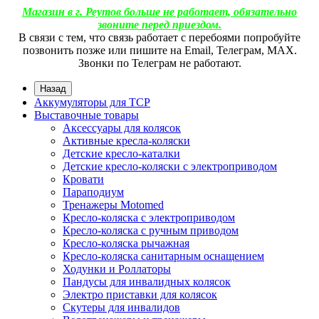
Магазин в г. Реутов больше не работает, обязательно
звоните перед приездом.
В связи с тем, что связь работает с перебоями попробуйте
позвонить позже или пишите на Email, Телеграм, МАХ.
Звонки по Телеграм не работают.
Назад
Аккумуляторы для ТСР
Выставочные товары
Аксессуары для колясок
Активные кресла-коляски
Детские кресло-каталки
Детские кресло-коляски с электроприводом
Кровати
Параподиум
Тренажеры Motomed
Кресло-коляска с электроприводом
Кресло-коляска с ручным приводом
Кресло-коляска рычажная
Кресло-коляска санитарным оснащением
Ходунки и Роллаторы
Пандусы для инвалидных колясок
Электро приставки для колясок
Скутеры для инвалидов