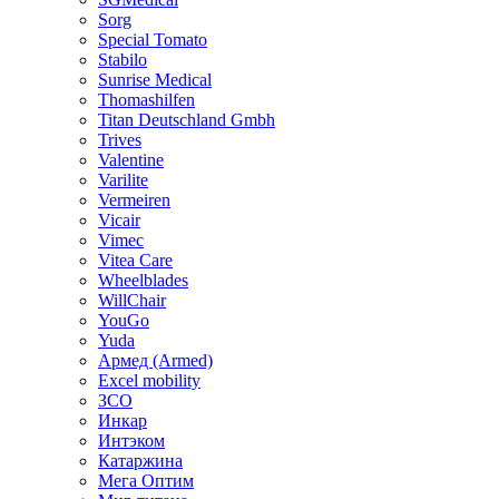
Sorg
Special Tomato
Stabilo
Sunrise Medical
Thomashilfen
Titan Deutschland Gmbh
Trives
Valentine
Varilite
Vermeiren
Vicair
Vimec
Vitea Care
Wheelblades
WillChair
YouGo
Yuda
Армед (Armed)
Еxcel mobility
ЗСО
Инкар
Интэком
Катаржина
Мега Оптим