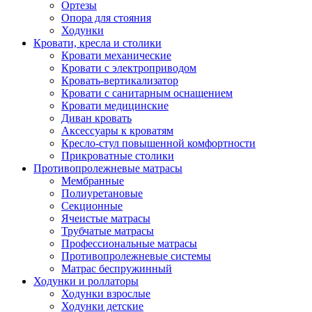
Ортезы
Опора для стояния
Ходунки
Кровати, кресла и столики
Кровати механические
Кровати с электроприводом
Кровать-вертикализатор
Кровати с санитарным оснащением
Кровати медицинские
Диван кровать
Аксессуары к кроватям
Кресло-стул повышенной комфортности
Прикроватные столики
Противопролежневые матрасы
Мембранные
Полиуретановые
Секционные
Ячеистые матрасы
Трубчатые матрасы
Профессиональные матрасы
Противопролежневые системы
Матрас беспружинный
Ходунки и роллаторы
Ходунки взрослые
Ходунки детские