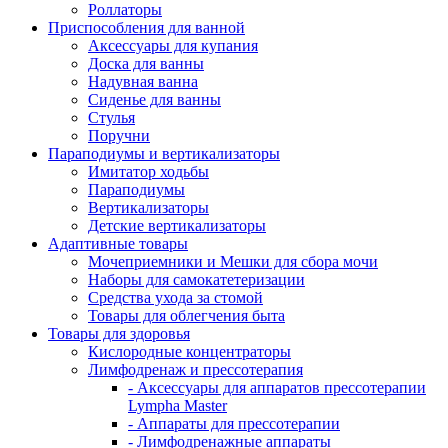
Роллаторы
Приспособления для ванной
Аксессуары для купания
Доска для ванны
Надувная ванна
Сиденье для ванны
Стулья
Поручни
Параподиумы и вертикализаторы
Имитатор ходьбы
Параподиумы
Вертикализаторы
Детские вертикализаторы
Адаптивные товары
Мочеприемники и Мешки для сбора мочи
Наборы для самокатетеризации
Средства ухода за стомой
Товары для облегчения быта
Товары для здоровья
Кислородные концентраторы
Лимфодренаж и прессотерапия
- Аксессуары для аппаратов прессотерапии
Lympha Master
- Аппараты для прессотерапии
- Лимфодренажные аппараты