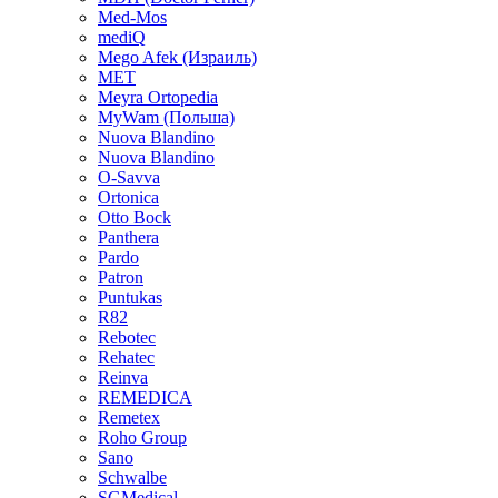
Med-Mos
mediQ
Mego Afek (Израиль)
MET
Meyra Ortopedia
MyWam (Польша)
Nuova Blandino
Nuova Blandino
O-Savva
Ortonica
Otto Bock
Panthera
Pardo
Patron
Puntukas
R82
Rebotec
Rehatec
Reinva
REMEDICA
Remetex
Roho Group
Sano
Schwalbe
SGMedical