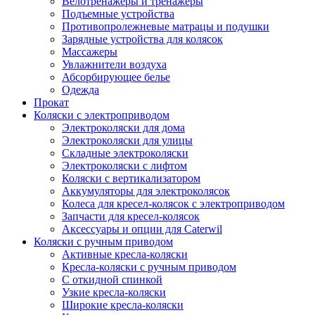
Велотренажеры и тренажеры
Подъемные устройства
Противопролежневые матрацы и подушки
Зарядные устройства для колясок
Массажеры
Увлажнители воздуха
Абсорбирующее белье
Одежда
Прокат
Коляски с электроприводом
Электроколяски для дома
Электроколяски для улицы
Складные электроколяски
Электроколяски с лифтом
Коляски с вертикализатором
Аккумуляторы для электроколясок
Колеса для кресел-колясок с электроприводом
Запчасти для кресел-колясок
Аксессуары и опции для Caterwil
Коляски с ручным приводом
Активные кресла-коляски
Кресла-коляски с ручным приводом
С откидной спинкой
Узкие кресла-коляски
Широкие кресла-коляски