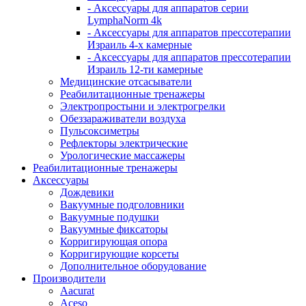
- Аксессуары для аппаратов серии
LymphaNorm 4k
- Аксессуары для аппаратов прессотерапии
Израиль 4-х камерные
- Аксессуары для аппаратов прессотерапии
Израиль 12-ти камерные
Медицинские отсасыватели
Реабилитационные тренажеры
Электропростыни и электрогрелки
Обеззараживатели воздуха
Пульсоксиметры
Рефлекторы электрические
Урологические массажеры
Реабилитационные тренажеры
Аксессуары
Дождевики
Вакуумные подголовники
Вакуумные подушки
Вакуумные фиксаторы
Корригирующая опора
Корригирующие корсеты
Дополнительное оборудование
Производители
Aacurat
Aceso