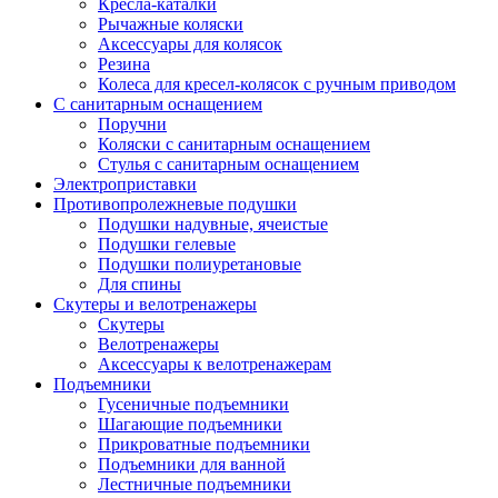
Кресла-каталки
Рычажные коляски
Аксессуары для колясок
Резина
Колеса для кресел-колясок с ручным приводом
С санитарным оснащением
Поручни
Коляски с санитарным оснащением
Стулья с санитарным оснащением
Электроприставки
Противопролежневые подушки
Подушки надувные, ячеистые
Подушки гелевые
Подушки полиуретановые
Для спины
Скутеры и велотренажеры
Скутеры
Велотренажеры
Аксессуары к велотренажерам
Подъемники
Гусеничные подъемники
Шагающие подъемники
Прикроватные подъемники
Подъемники для ванной
Лестничные подъемники