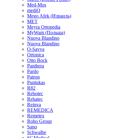
Med-Mos
mediQ
Mego Afek (Израиль)
MET
Meyra Ortopedia
MyWam (Польша)
Nuova Blandino
Nuova Blandino
O-Savva
Ortonica
Otto Bock
Panthera
Pardo
Patron
Puntukas
R82
Rebotec
Rehatec
Reinva
REMEDICA
Remetex
Roho Group
Sano
Schwalbe
SGMedical