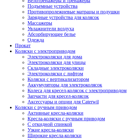
Велотренажеры и тренажеры
Подъемные устройства
Противопролежневые матрацы и подушки
Зарядные устройства для колясок
Массажеры
Увлажнители воздуха
Абсорбирующее белье
Одежда
Прокат
Коляски с электроприводом
Электроколяски для дома
Электроколяски для улицы
Складные электроколяски
Электроколяски с лифтом
Коляски с вертикализатором
Аккумуляторы для электроколясок
Колеса для кресел-колясок с электроприводом
Запчасти для кресел-колясок
Аксессуары и опции для Caterwil
Коляски с ручным приводом
Активные кресла-коляски
Кресла-коляски с ручным приводом
С откидной спинкой
Узкие кресла-коляски
Широкие кресла-коляски