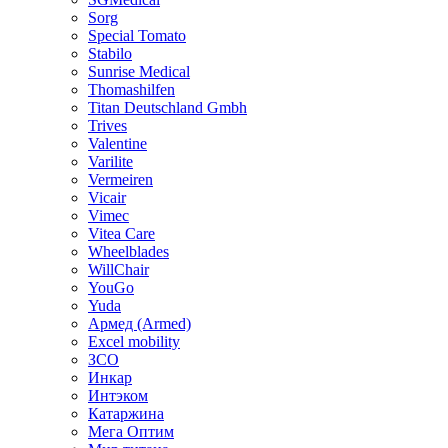
Sorg
Special Tomato
Stabilo
Sunrise Medical
Thomashilfen
Titan Deutschland Gmbh
Trives
Valentine
Varilite
Vermeiren
Vicair
Vimec
Vitea Care
Wheelblades
WillChair
YouGo
Yuda
Армед (Armed)
Еxcel mobility
ЗСО
Инкар
Интэком
Катаржина
Мега Оптим