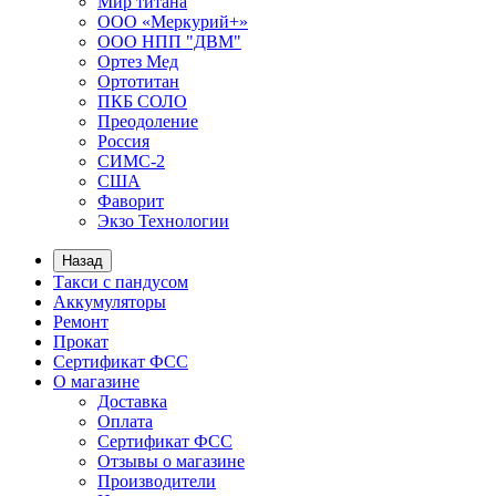
Мир титана
ООО «Меркурий+»
ООО НПП "ДВМ"
Ортез Мед
Ортотитан
ПКБ СОЛО
Преодоление
Россия
СИМС-2
США
Фаворит
Экзо Технологии
Назад
Такси с пандусом
Аккумуляторы
Ремонт
Прокат
Сертификат ФСС
О магазине
Доставка
Оплата
Сертификат ФСС
Отзывы о магазине
Производители