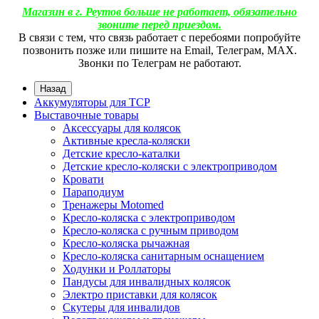
Магазин в г. Реутов больше не работает, обязательно
звоните перед приездом.
В связи с тем, что связь работает с перебоями попробуйте
позвонить позже или пишите на Email, Телеграм, МАХ.
Звонки по Телеграм не работают.
Назад
Аккумуляторы для ТСР
Выставочные товары
Аксессуары для колясок
Активные кресла-коляски
Детские кресло-каталки
Детские кресло-коляски с электроприводом
Кровати
Параподиум
Тренажеры Motomed
Кресло-коляска с электроприводом
Кресло-коляска с ручным приводом
Кресло-коляска рычажная
Кресло-коляска санитарным оснащением
Ходунки и Роллаторы
Пандусы для инвалидных колясок
Электро приставки для колясок
Скутеры для инвалидов