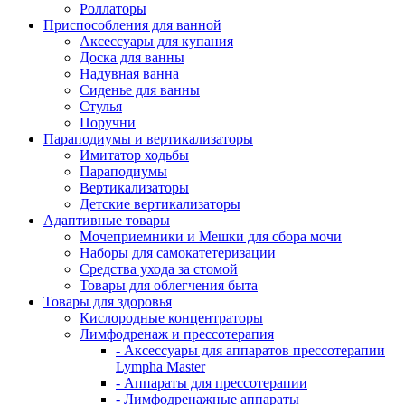
Роллаторы
Приспособления для ванной
Аксессуары для купания
Доска для ванны
Надувная ванна
Сиденье для ванны
Стулья
Поручни
Параподиумы и вертикализаторы
Имитатор ходьбы
Параподиумы
Вертикализаторы
Детские вертикализаторы
Адаптивные товары
Мочеприемники и Мешки для сбора мочи
Наборы для самокатетеризации
Средства ухода за стомой
Товары для облегчения быта
Товары для здоровья
Кислородные концентраторы
Лимфодренаж и прессотерапия
- Аксессуары для аппаратов прессотерапии
Lympha Master
- Аппараты для прессотерапии
- Лимфодренажные аппараты