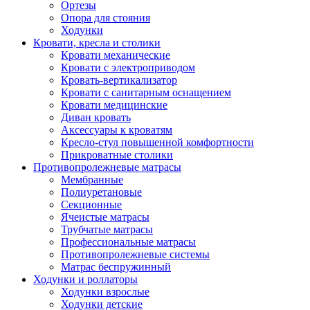
Ортезы
Опора для стояния
Ходунки
Кровати, кресла и столики
Кровати механические
Кровати с электроприводом
Кровать-вертикализатор
Кровати с санитарным оснащением
Кровати медицинские
Диван кровать
Аксессуары к кроватям
Кресло-стул повышенной комфортности
Прикроватные столики
Противопролежневые матрасы
Мембранные
Полиуретановые
Секционные
Ячеистые матрасы
Трубчатые матрасы
Профессиональные матрасы
Противопролежневые системы
Матрас беспружинный
Ходунки и роллаторы
Ходунки взрослые
Ходунки детские