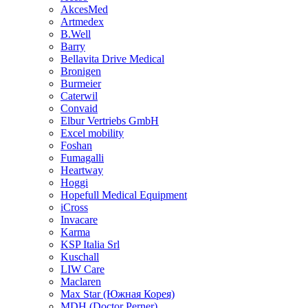
AkcesMed
Artmedex
B.Well
Barry
Bellavita Drive Medical
Bronigen
Burmeier
Caterwil
Convaid
Elbur Vertriebs GmbH
Excel mobility
Foshan
Fumagalli
Heartway
Hoggi
Hopefull Medical Equipment
iCross
Invacare
Karma
KSP Italia Srl
Kuschall
LIW Care
Maclaren
Max Star (Южная Корея)
MDH (Doctor Perner)