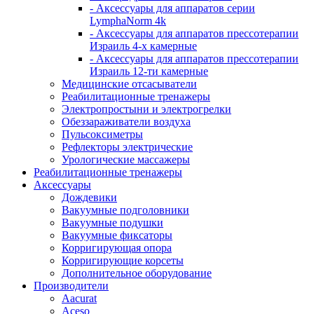
- Аксессуары для аппаратов серии
LymphaNorm 4k
- Аксессуары для аппаратов прессотерапии
Израиль 4-х камерные
- Аксессуары для аппаратов прессотерапии
Израиль 12-ти камерные
Медицинские отсасыватели
Реабилитационные тренажеры
Электропростыни и электрогрелки
Обеззараживатели воздуха
Пульсоксиметры
Рефлекторы электрические
Урологические массажеры
Реабилитационные тренажеры
Аксессуары
Дождевики
Вакуумные подголовники
Вакуумные подушки
Вакуумные фиксаторы
Корригирующая опора
Корригирующие корсеты
Дополнительное оборудование
Производители
Aacurat
Aceso