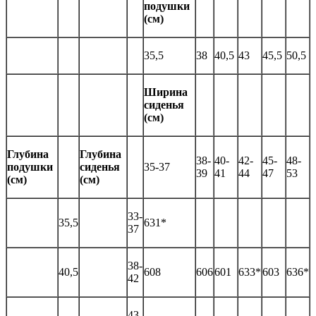
подушки
(см)
35,5
38
40,5
43
45,5
50,5
Ширина
сиденья
(см)
Глубина
Глубина
38-
40-
42-
45-
48-
подушки
сиденья
35-37
39
41
44
47
53
(см)
(см)
33-
35,5
631*
37
38-
40,5
608
606
601
633*
603
636*
42
43-