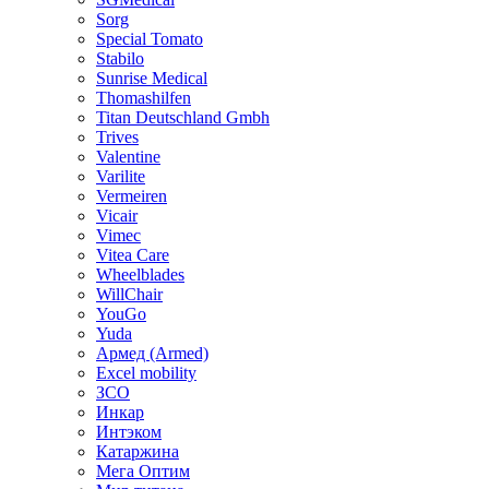
Sorg
Special Tomato
Stabilo
Sunrise Medical
Thomashilfen
Titan Deutschland Gmbh
Trives
Valentine
Varilite
Vermeiren
Vicair
Vimec
Vitea Care
Wheelblades
WillChair
YouGo
Yuda
Армед (Armed)
Еxcel mobility
ЗСО
Инкар
Интэком
Катаржина
Мега Оптим