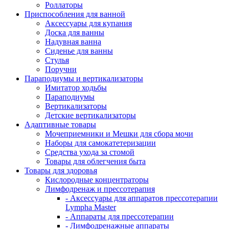
Роллаторы
Приспособления для ванной
Аксессуары для купания
Доска для ванны
Надувная ванна
Сиденье для ванны
Стулья
Поручни
Параподиумы и вертикализаторы
Имитатор ходьбы
Параподиумы
Вертикализаторы
Детские вертикализаторы
Адаптивные товары
Мочеприемники и Мешки для сбора мочи
Наборы для самокатетеризации
Средства ухода за стомой
Товары для облегчения быта
Товары для здоровья
Кислородные концентраторы
Лимфодренаж и прессотерапия
- Аксессуары для аппаратов прессотерапии
Lympha Master
- Аппараты для прессотерапии
- Лимфодренажные аппараты