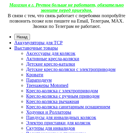
Магазин в г. Реутов больше не работает, обязательно
звоните перед приездом.
В связи с тем, что связь работает с перебоями попробуйте
позвонить позже или пишите на Email, Телеграм, МАХ.
Звонки по Телеграм не работают.
Назад
Аккумуляторы для ТСР
Выставочные товары
Аксессуары для колясок
Активные кресла-коляски
Детские кресло-каталки
Детские кресло-коляски с электроприводом
Кровати
Параподиум
Тренажеры Motomed
Кресло-коляска с электроприводом
Кресло-коляска с ручным приводом
Кресло-коляска рычажная
Кресло-коляска санитарным оснащением
Ходунки и Роллаторы
Пандусы для инвалидных колясок
Электро приставки для колясок
Скутеры для инвалидов