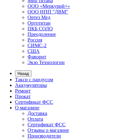
Мир титана
ООО «Меркурий+»
ООО НПП "ДВМ"
Ортез Мед
Ортотитан
ПКБ СОЛО
Преодоление
Россия
СИМС-2
США
Фаворит
Экзо Технологии
Назад
Такси с пандусом
Аккумуляторы
Ремонт
Прокат
Сертификат ФСС
О магазине
Доставка
Оплата
Сертификат ФСС
Отзывы о магазине
Производители