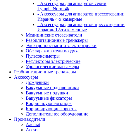
- Аксессуары для аппаратов серии
LymphaNorm 4k
- Аксессуары для аппаратов прессотерапии
Израиль 4-х камерные
- Аксессуары для аппаратов прессотерапии
Израиль 12-ти камерные
Медицинские отсасыватели
Реабилитационные тренажеры
Электропростыни и электрогрелки
Обеззараживатели воздуха
Пульсоксиметры
Рефлекторы электрические
Урологические массажеры
Реабилитационные тренажеры
Аксессуары
Дождевики
Вакуумные подголовники
Вакуумные подушки
Вакуумные фиксаторы
Корригирующая опора
Корригирующие корсеты
Дополнительное оборудование
Производители
Aacurat
Aceso