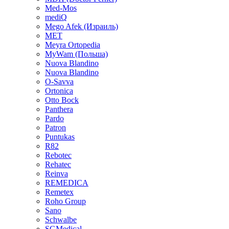
Med-Mos
mediQ
Mego Afek (Израиль)
MET
Meyra Ortopedia
MyWam (Польша)
Nuova Blandino
Nuova Blandino
O-Savva
Ortonica
Otto Bock
Panthera
Pardo
Patron
Puntukas
R82
Rebotec
Rehatec
Reinva
REMEDICA
Remetex
Roho Group
Sano
Schwalbe
SGMedical