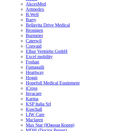
AkcesMed
Artmedex
B.Well
Barry
Bellavita Drive Medical
Bronigen
Burmeier
Caterwil
Convaid
Elbur Vertriebs GmbH
Excel mobility
Foshan
Fumagalli
Heartway
Hoggi
Hopefull Medical Equipment
iCross
Invacare
Karma
KSP Italia Srl
Kuschall
LIW Care
Maclaren
Max Star (Южная Корея)
MDH (Doctor Perner)