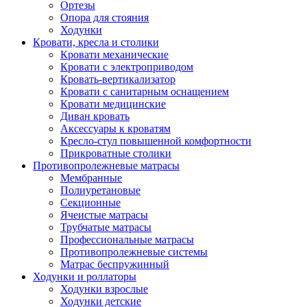
Ортезы
Опора для стояния
Ходунки
Кровати, кресла и столики
Кровати механические
Кровати с электроприводом
Кровать-вертикализатор
Кровати с санитарным оснащением
Кровати медицинские
Диван кровать
Аксессуары к кроватям
Кресло-стул повышенной комфортности
Прикроватные столики
Противопролежневые матрасы
Мембранные
Полиуретановые
Секционные
Ячеистые матрасы
Трубчатые матрасы
Профессиональные матрасы
Противопролежневые системы
Матрас беспружинный
Ходунки и роллаторы
Ходунки взрослые
Ходунки детские