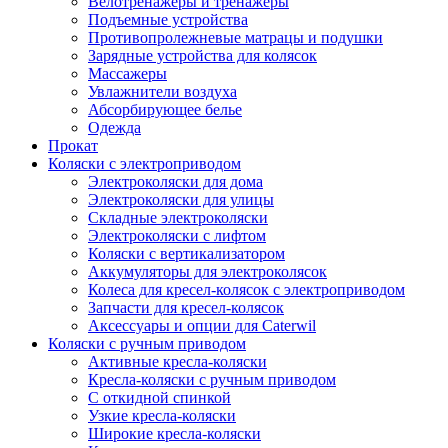
Велотренажеры и тренажеры
Подъемные устройства
Противопролежневые матрацы и подушки
Зарядные устройства для колясок
Массажеры
Увлажнители воздуха
Абсорбирующее белье
Одежда
Прокат
Коляски с электроприводом
Электроколяски для дома
Электроколяски для улицы
Складные электроколяски
Электроколяски с лифтом
Коляски с вертикализатором
Аккумуляторы для электроколясок
Колеса для кресел-колясок с электроприводом
Запчасти для кресел-колясок
Аксессуары и опции для Caterwil
Коляски с ручным приводом
Активные кресла-коляски
Кресла-коляски с ручным приводом
С откидной спинкой
Узкие кресла-коляски
Широкие кресла-коляски