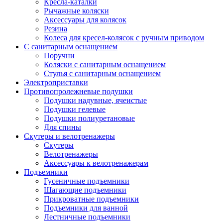
Кресла-каталки
Рычажные коляски
Аксессуары для колясок
Резина
Колеса для кресел-колясок с ручным приводом
С санитарным оснащением
Поручни
Коляски с санитарным оснащением
Стулья с санитарным оснащением
Электроприставки
Противопролежневые подушки
Подушки надувные, ячеистые
Подушки гелевые
Подушки полиуретановые
Для спины
Скутеры и велотренажеры
Скутеры
Велотренажеры
Аксессуары к велотренажерам
Подъемники
Гусеничные подъемники
Шагающие подъемники
Прикроватные подъемники
Подъемники для ванной
Лестничные подъемники