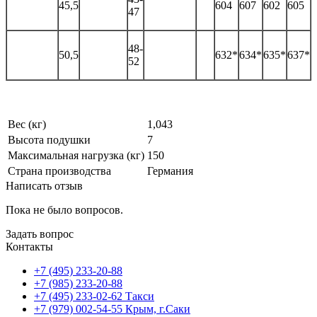
45,5
604
607
602
605
47
48-
50,5
632*
634*
635*
637*
52
Вес (кг)
1,043
Высота подушки
7
Максимальная нагрузка (кг)
150
Страна производства
Германия
Написать отзыв
Пока не было вопросов.
Задать вопрос
Контакты
+7 (495) 233-20-88
+7 (985) 233-20-88
+7 (495) 233-02-62 Такси
+7 (979) 002-54-55 Крым, г.Саки