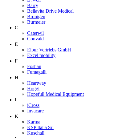
Barry
Bellavita Drive Medical
Bronigen
Burmeier
C
Caterwil
Convaid
E
Elbur Vertriebs GmbH
Excel mobility
F
Foshan
Fumagalli
H
Heartway
Hoggi
Hopefull Medical Equipment
I
iCross
Invacare
K
Karma
KSP Italia Srl
Kuschall