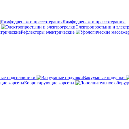
Лимфодренаж и прессотерапия
Электропростыни и элект
Рефлекторы электрические
ные подголовники
Вакуумные подушки
Корригирующие корсеты