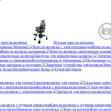
 кресла-коляски
Детские кресло-каталки
нажеры Motomed
Кресло-ко
Кресло-коляска рычажная
Пандусы для инвалидных колясок
Велотренажеры и тренажеры
вые матрацы и подушки
Заря
Абсорбирующее белье
Одежда
Электроколяски для улицы
Коляски с вертикализатором
сел-колясок с электроприводом
Зап
Кресла-коляски с ручным приводо
Широкие кресла-коляски
Кресла-кат