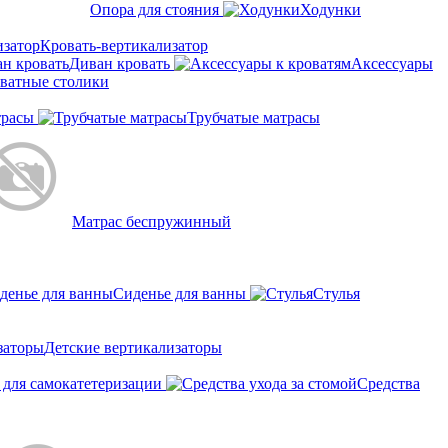
Опора для стояния
Ходунки
Кровать-вертикализатор
Диван кровать
Аксессуары
ватные столики
трасы
Трубчатые матрасы
Матрас беспружинный
Сиденье для ванны
Стулья
Детские вертикализаторы
 для самокатетеризации
Средства