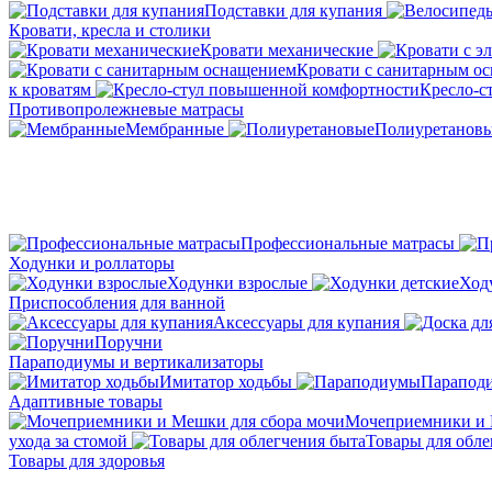
Подставки для купания
Кровати, кресла и столики
Кровати механические
Кровати с санитарным о
к кроватям
Кресло-с
Противопролежневые матрасы
Мембранные
Полиуретанов
Профессиональные матрасы
Ходунки и роллаторы
Ходунки взрослые
Ход
Приспособления для ванной
Аксессуары для купания
Поручни
Параподиумы и вертикализаторы
Имитатор ходьбы
Парапод
Адаптивные товары
Мочеприемники и 
ухода за стомой
Товары для обле
Товары для здоровья