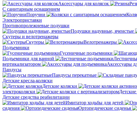
Аксессуары для колясок
Рез
С санитарным оснащением
Поручни
Коля
Электроприставки
Противопролежневые подушки
Подушки надувные, ячеистые
Скутеры и велотренажеры
Скутеры
Велотренажеры
Подъемники
Гусеничные подъемники
Подъемники для ванной
Лестничны
вертикализатором
Аксессуары д
Пандусы
Пандусы перекатные
Детские кресла-коляски
Детские коляски
электроколяски
Детские
Детские средства реабилитации
Имитатор ходьбы для детей
сидения
Ортопедические сиденья