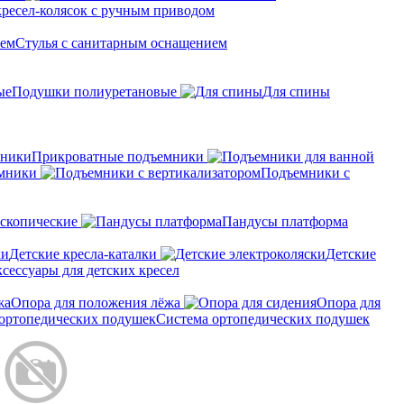
кресел-колясок с ручным приводом
Стулья с санитарным оснащением
Подушки полиуретановые
Для спины
Прикроватные подъемники
мники
Подъемники с
скопические
Пандусы платформа
Детские кресла-каталки
Детские
сессуары для детских кресел
Опора для положения лёжа
Опора для
Система ортопедических подушек