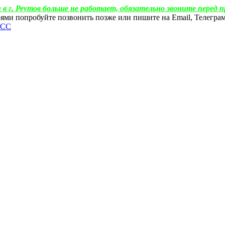
 в г. Реутов больше не работает, обязательно звоните перед п
ебоями попробуйте позвонить позже или пишите на Email, Телегр
ФСС