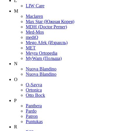
L
LIW Care
M
Maclaren
Max Star (Южная Корея)
MDH (Doctor Perner)
Med-Mos
mediQ
Mego Afek (Израиль)
MET
Meyra Ortopedia
MyWam (Польша)
N
Nuova Blandino
Nuova Blandino
O
O-Savva
Ortonica
Otto Bock
P
Panthera
Pardo
Patron
Puntukas
R