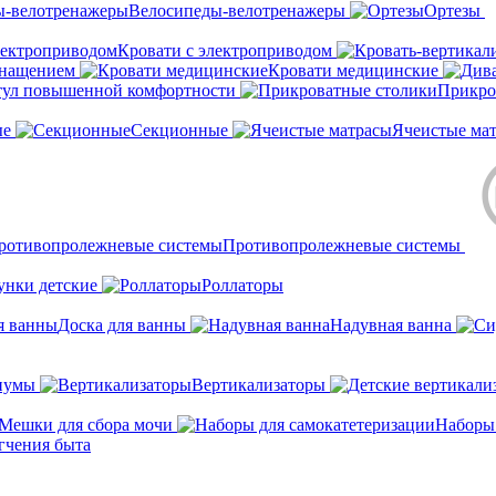
Велосипеды-велотренажеры
Ортезы
Кровати с электроприводом
снащением
Кровати медицинские
тул повышенной комфортности
Прикро
ые
Секционные
Ячеистые ма
Противопролежневые системы
унки детские
Роллаторы
Доска для ванны
Надувная ванна
иумы
Вертикализаторы
Мешки для сбора мочи
Наборы
гчения быта