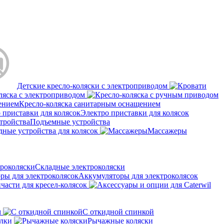
Детские кресло-коляски с электроприводом
ляска с электроприводом
Кресло-коляска санитарным оснащением
Электро приставки для колясок
Подъемные устройства
дные устройства для колясок
Массажеры
Складные электроколяски
Аккумуляторы для электроколясок
части для кресел-колясок
м
С откидной спинкой
алки
Рычажные коляски