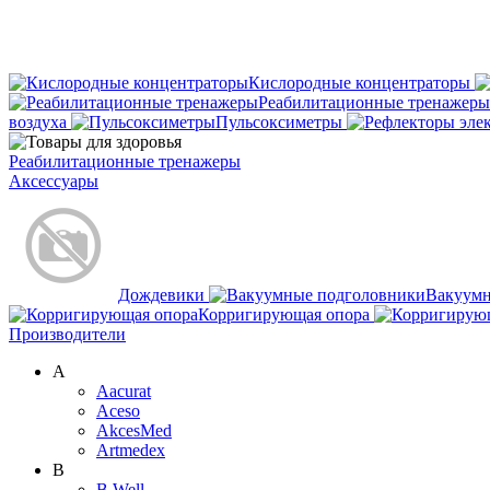
Кислородные концентраторы
Реабилитационные тренажеры
воздуха
Пульсоксиметры
Реабилитационные тренажеры
Аксессуары
Дождевики
Вакуум
Корригирующая опора
Производители
A
Aacurat
Aceso
AkcesMed
Artmedex
B
B.Well