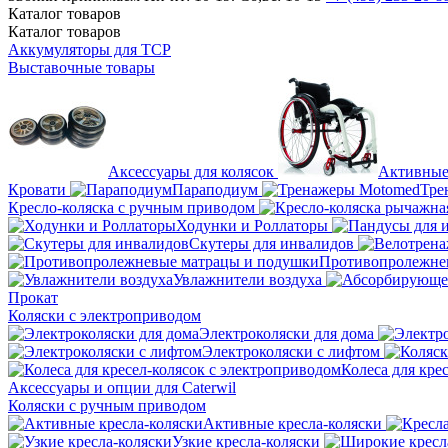
Каталог
товаров
Каталог
товаров
Аккумуляторы для ТСР
Выставочные товары
Аксессуары для колясок
Активные
Кровати
Параподиум
Тре
Кресло-коляска с ручным приводом
Ходунки и Роллаторы
Скутеры для инвалидов
Противопролежне
Увлажнители воздуха
Прокат
Коляски с электроприводом
Электроколяски для дома
Электроколяски с лифтом
Колеса для кре
Аксессуары и опции для Caterwil
Коляски с ручным приводом
Активные кресла-коляски
Узкие кресла-коляски