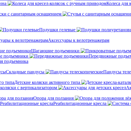
ина
Колеса для 
ски с санитарным оснащением
Подушки гелевые
Аксессуары к велотренажерам
Шагающие подъемники
е подъемники
Передвижные подъе
ля подъемника
Складные пандусы
Пандусы теле
Детские коляски активного типа
 коляски с вертикализатором
Ак
Опора для ползания
Реабилитационные кресла