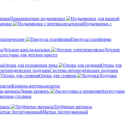
Прикроватные подъемники
мники
Подъемники с
скопические
Пандусы платформа
Детские кресла-каталки
Детские
сессуары для детских кресел
Опора для положения лёжа
Опора для
Система ортопедических подушек
Опора для стояния
Ходунки
Кровать-вертикализатор
Диван кровать
Аксессуары
ватные столики
трасы
Трубчатые матрасы
Матрас беспружинный