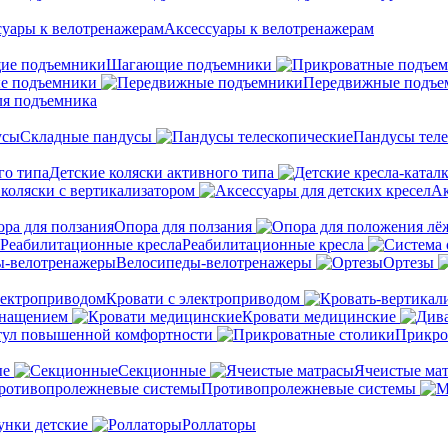
Аксессуары к велотренажерам
Шагающие подъемники
е подъемники
Передвижные подъе
ля подъемника
Складные пандусы
Пандусы теле
Детские коляски активного типа
 коляски с вертикализатором
Ак
Опора для ползания
Реабилитационные кресла
Велосипеды-велотренажеры
Ортезы
Кровати с электроприводом
снащением
Кровати медицинские
тул повышенной комфортности
Прикро
ые
Секционные
Ячеистые ма
Противопролежневые системы
унки детские
Роллаторы