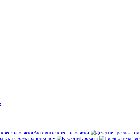
8
Активные кресла-коляски
оляски с электроприводом
Кровати
Пар