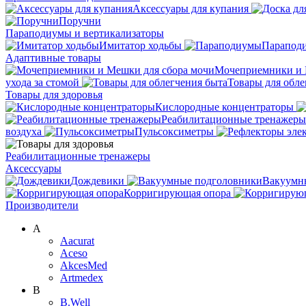
Аксессуары для купания
Поручни
Параподиумы и вертикализаторы
Имитатор ходьбы
Парапод
Адаптивные товары
Мочеприемники и 
ухода за стомой
Товары для обле
Товары для здоровья
Кислородные концентраторы
Реабилитационные тренажеры
воздуха
Пульсоксиметры
Реабилитационные тренажеры
Аксессуары
Дождевики
Вакуумн
Корригирующая опора
Производители
A
Aacurat
Aceso
AkcesMed
Artmedex
B
B.Well