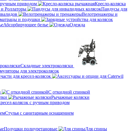
с ручным приводом
Кресло-коляска
 и Роллаторы
Пандусы для
нвалидов
Велотренажеры и
матрацы и подушки
Абсорбирующее белье
Одежда
Складные электроколяски
муляторы для электроколясок
части для кресел-колясок
м
С откидной спинкой
алки
Рычажные коляски
кресел-колясок с ручным приводом
Стулья с санитарным оснащением
Подушки полиуретановые
Для спины