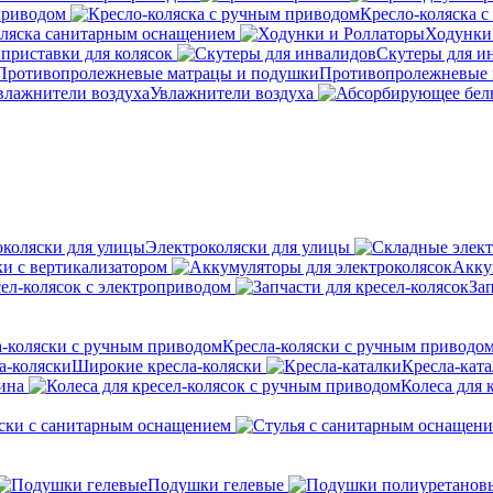
приводом
Кресло-коляска 
оляска санитарным оснащением
Ходунки
приставки для колясок
Скутеры для и
Противопролежневые 
Увлажнители воздуха
Электроколяски для улицы
ки с вертикализатором
Акку
сел-колясок с электроприводом
Зап
Кресла-коляски с ручным приводо
Широкие кресла-коляски
Кресла-кат
ина
Колеса для 
ски с санитарным оснащением
Подушки гелевые