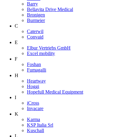
Barry
Bellavita Drive Medical
Bronigen
Burmeier
C
Caterwil
Convaid
E
Elbur Vertriebs GmbH
Excel mobility
F
Foshan
Fumagalli
H
Heartway
Hoggi
Hopefull Medical Equipment
I
iCross
Invacare
K
Karma
KSP Italia Srl
Kuschall
L