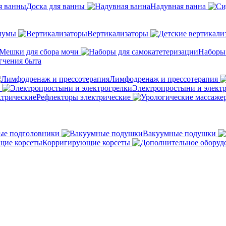
Доска для ванны
Надувная ванна
иумы
Вертикализаторы
Мешки для сбора мочи
Наборы
гчения быта
Лимфодренаж и прессотерапия
Электропростыни и элект
Рефлекторы электрические
ые подголовники
Вакуумные подушки
Корригирующие корсеты