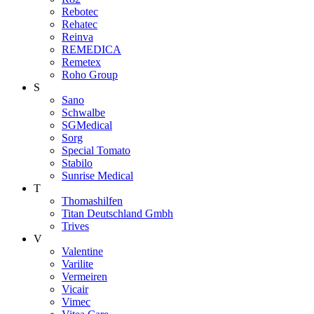
Rebotec
Rehatec
Reinva
REMEDICA
Remetex
Roho Group
S
Sano
Schwalbe
SGMedical
Sorg
Special Tomato
Stabilo
Sunrise Medical
T
Thomashilfen
Titan Deutschland Gmbh
Trives
V
Valentine
Varilite
Vermeiren
Vicair
Vimec