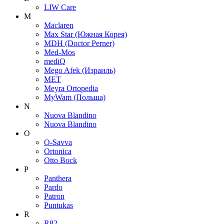
LIW Care
M
Maclaren
Max Star (Южная Корея)
MDH (Doctor Perner)
Med-Mos
mediQ
Mego Afek (Израиль)
MET
Meyra Ortopedia
MyWam (Польша)
N
Nuova Blandino
Nuova Blandino
O
O-Savva
Ortonica
Otto Bock
P
Panthera
Pardo
Patron
Puntukas
R
R82