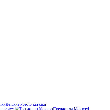
Детские кресло-каталки
аподиум
Тренажеры Motomed