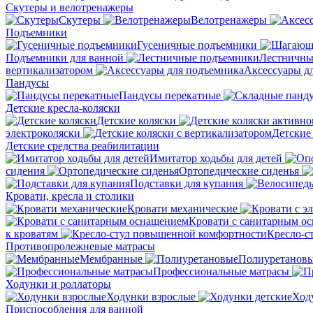
Скутеры и велотренажеры
Скутеры
Велотренажеры
Подъемники
Гусеничные подъемники
Подъемники для ванной
Лестничны
вертикализатором
Аксессуары д
Пандусы
Пандусы перекатные
Детские кресла-коляски
Детские коляски
электроколяски
Детские
Детские средства реабилитации
Имитатор ходьбы для детей
сидения
Ортопедические сиденья
Подставки для купания
Кровати, кресла и столики
Кровати механические
Кровати с санитарным о
к кроватям
Кресло-с
Противопролежневые матрасы
Мембранные
Полиуретанов
Профессиональные матрасы
Ходунки и роллаторы
Ходунки взрослые
Ход
Приспособления для ванной