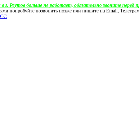
 в г. Реутов больше не работает, обязательно звоните перед п
ебоями попробуйте позвонить позже или пишите на Email, Телегр
ФСС