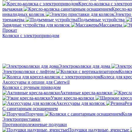
Кресло-коляска с электро
рычажная
Кресло-к
инвалидных колясок
Электро 
тренажеры
Подъемные устройства
Зарядные устройства для колясок
Массажеры
Прокат
Коляски с электроприводом
Электроколяски для дома
Электроколяски с лифтом
Коляс
Колеса для кре
Аксессуары и опции для Caterwil
Коляски с ручным приводом
Активные кресла-коляски
Узкие кресла-коляски
Аксессуары для колясок
Рез
С санитарным оснащением
Поручни
Коля
Электроприставки
Противопролежневые подушки
Подушки надувные, ячеистые