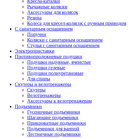
Кресла-каталки
Рычажные коляски
Аксессуары для колясок
Резина
Колеса для кресел-колясок с ручным приводом
С санитарным оснащением
Поручни
Коляски с санитарным оснащением
Стулья с санитарным оснащением
Электроприставки
Противопролежневые подушки
Подушки надувные, ячеистые
Подушки гелевые
Подушки полиуретановые
Для спины
Скутеры и велотренажеры
Скутеры
Велотренажеры
Аксессуары к велотренажерам
Подъемники
Гусеничные подъемники
Шагающие подъемники
Прикроватные подъемники
Подъемники для ванной
Лестничные подъемники