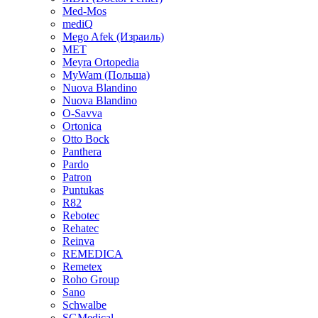
Med-Mos
mediQ
Mego Afek (Израиль)
MET
Meyra Ortopedia
MyWam (Польша)
Nuova Blandino
Nuova Blandino
O-Savva
Ortonica
Otto Bock
Panthera
Pardo
Patron
Puntukas
R82
Rebotec
Rehatec
Reinva
REMEDICA
Remetex
Roho Group
Sano
Schwalbe
SGMedical