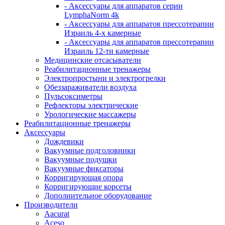
- Аксессуары для аппаратов серии
LymphaNorm 4k
- Аксессуары для аппаратов прессотерапии
Израиль 4-х камерные
- Аксессуары для аппаратов прессотерапии
Израиль 12-ти камерные
Медицинские отсасыватели
Реабилитационные тренажеры
Электропростыни и электрогрелки
Обеззараживатели воздуха
Пульсоксиметры
Рефлекторы электрические
Урологические массажеры
Реабилитационные тренажеры
Аксессуары
Дождевики
Вакуумные подголовники
Вакуумные подушки
Вакуумные фиксаторы
Корригирующая опора
Корригирующие корсеты
Дополнительное оборудование
Производители
Aacurat
Aceso