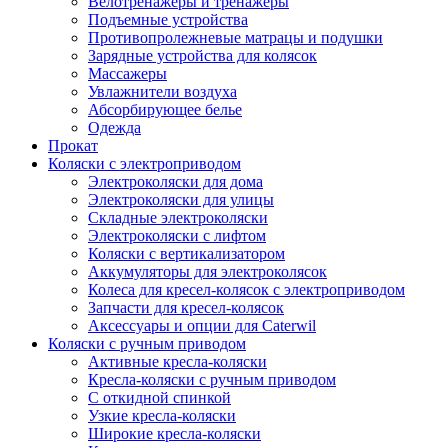
Велотренажеры и тренажеры
Подъемные устройства
Противопролежневые матрацы и подушки
Зарядные устройства для колясок
Массажеры
Увлажнители воздуха
Абсорбирующее белье
Одежда
Прокат
Коляски с электроприводом
Электроколяски для дома
Электроколяски для улицы
Складные электроколяски
Электроколяски с лифтом
Коляски с вертикализатором
Аккумуляторы для электроколясок
Колеса для кресел-колясок с электроприводом
Запчасти для кресел-колясок
Аксессуары и опции для Caterwil
Коляски с ручным приводом
Активные кресла-коляски
Кресла-коляски с ручным приводом
С откидной спинкой
Узкие кресла-коляски
Широкие кресла-коляски