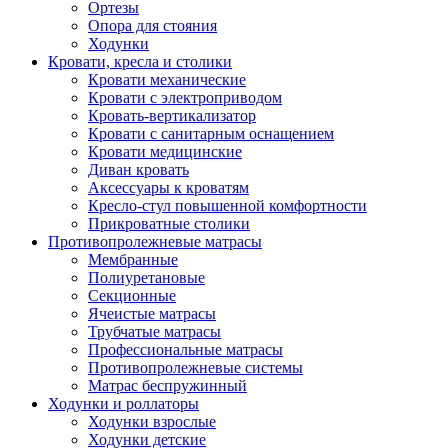
Ортезы
Опора для стояния
Ходунки
Кровати, кресла и столики
Кровати механические
Кровати с электроприводом
Кровать-вертикализатор
Кровати с санитарным оснащением
Кровати медицинские
Диван кровать
Аксессуары к кроватям
Кресло-стул повышенной комфортности
Прикроватные столики
Противопролежневые матрасы
Мембранные
Полиуретановые
Секционные
Ячеистые матрасы
Трубчатые матрасы
Профессиональные матрасы
Противопролежневые системы
Матрас беспружинный
Ходунки и роллаторы
Ходунки взрослые
Ходунки детские