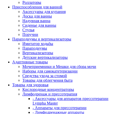
Роллаторы
Приспособления для ванной
Аксессуары для купания
Доска для ванны
Надувная ванна
Сиденье для ванны
Стулья
Поручни
Параподиумы и вертикализаторы
Имитатор ходьбы
Параподиумы
Вертикализаторы
Детские вертикализаторы
Адаптивные товары
Мочеприемники и Мешки для сбора мочи
Наборы для самокатетеризации
Средства ухода за стомой
Товары для облегчения быта
Товары для здоровья
Кислородные концентраторы
Лимфодренаж и прессотерапия
- Аксессуары для аппаратов прессотерапии
Lympha Master
- Аппараты для прессотерапии
- Лимфодренажные аппараты