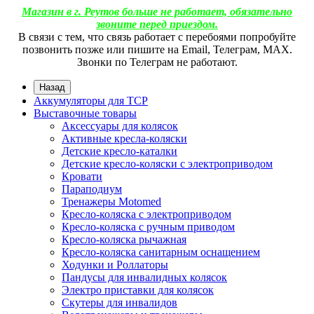
Магазин в г. Реутов больше не работает, обязательно
звоните перед приездом.
В связи с тем, что связь работает с перебоями попробуйте
позвонить позже или пишите на Email, Телеграм, МАХ.
Звонки по Телеграм не работают.
Назад
Аккумуляторы для ТСР
Выставочные товары
Аксессуары для колясок
Активные кресла-коляски
Детские кресло-каталки
Детские кресло-коляски с электроприводом
Кровати
Параподиум
Тренажеры Motomed
Кресло-коляска с электроприводом
Кресло-коляска с ручным приводом
Кресло-коляска рычажная
Кресло-коляска санитарным оснащением
Ходунки и Роллаторы
Пандусы для инвалидных колясок
Электро приставки для колясок
Скутеры для инвалидов