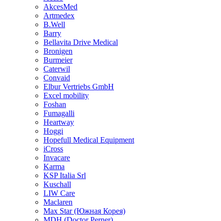
AkcesMed
Artmedex
B.Well
Barry
Bellavita Drive Medical
Bronigen
Burmeier
Caterwil
Convaid
Elbur Vertriebs GmbH
Excel mobility
Foshan
Fumagalli
Heartway
Hoggi
Hopefull Medical Equipment
iCross
Invacare
Karma
KSP Italia Srl
Kuschall
LIW Care
Maclaren
Max Star (Южная Корея)
MDH (Doctor Perner)