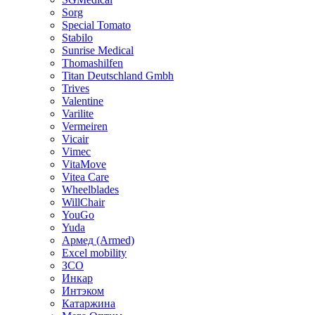
Sorg
Special Tomato
Stabilo
Sunrise Medical
Thomashilfen
Titan Deutschland Gmbh
Trives
Valentine
Varilite
Vermeiren
Vicair
Vimec
VitaMove
Vitea Care
Wheelblades
WillChair
YouGo
Yuda
Армед (Armed)
Еxcel mobility
ЗСО
Инкар
Интэком
Катаржина