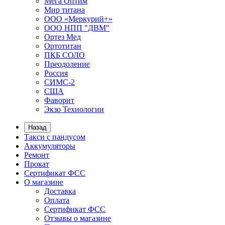
Мега Оптим
Мир титана
ООО «Меркурий+»
ООО НПП "ДВМ"
Ортез Мед
Ортотитан
ПКБ СОЛО
Преодоление
Россия
СИМС-2
США
Фаворит
Экзо Технологии
Назад
Такси с пандусом
Аккумуляторы
Ремонт
Прокат
Сертификат ФСС
О магазине
Доставка
Оплата
Сертификат ФСС
Отзывы о магазине