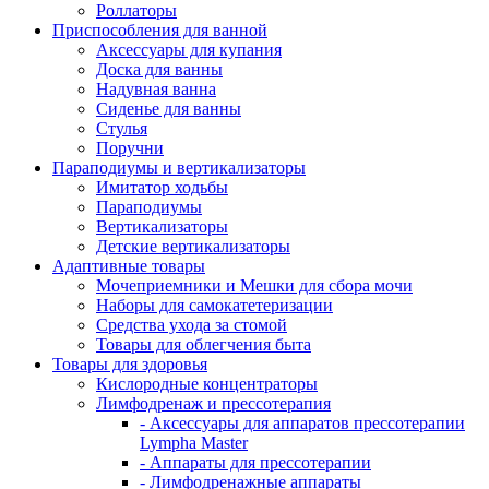
Роллаторы
Приспособления для ванной
Аксессуары для купания
Доска для ванны
Надувная ванна
Сиденье для ванны
Стулья
Поручни
Параподиумы и вертикализаторы
Имитатор ходьбы
Параподиумы
Вертикализаторы
Детские вертикализаторы
Адаптивные товары
Мочеприемники и Мешки для сбора мочи
Наборы для самокатетеризации
Средства ухода за стомой
Товары для облегчения быта
Товары для здоровья
Кислородные концентраторы
Лимфодренаж и прессотерапия
- Аксессуары для аппаратов прессотерапии
Lympha Master
- Аппараты для прессотерапии
- Лимфодренажные аппараты