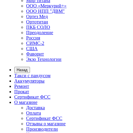
Мир титана
ООО «Меркурий+»
ООО НПП "ДВМ"
Ортез Мед
Ортотитан
ПКБ СОЛО
Преодоление
Россия
СИМС-2
США
Фаворит
Экзо Технологии
Назад
Такси с пандусом
Аккумуляторы
Ремонт
Прокат
Сертификат ФСС
О магазине
Доставка
Оплата
Сертификат ФСС
Отзывы о магазине
Производители