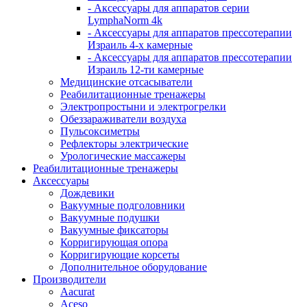
- Аксессуары для аппаратов серии
LymphaNorm 4k
- Аксессуары для аппаратов прессотерапии
Израиль 4-х камерные
- Аксессуары для аппаратов прессотерапии
Израиль 12-ти камерные
Медицинские отсасыватели
Реабилитационные тренажеры
Электропростыни и электрогрелки
Обеззараживатели воздуха
Пульсоксиметры
Рефлекторы электрические
Урологические массажеры
Реабилитационные тренажеры
Аксессуары
Дождевики
Вакуумные подголовники
Вакуумные подушки
Вакуумные фиксаторы
Корригирующая опора
Корригирующие корсеты
Дополнительное оборудование
Производители
Aacurat
Aceso