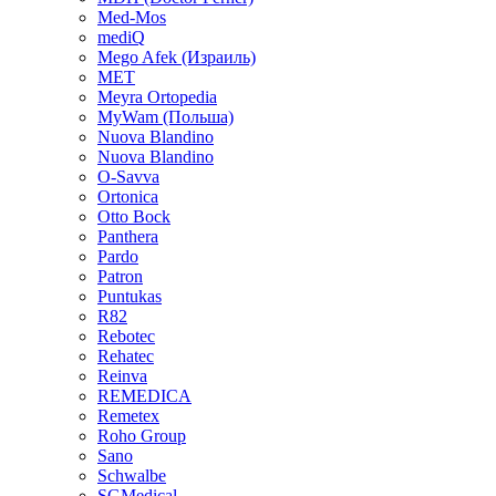
Med-Mos
mediQ
Mego Afek (Израиль)
MET
Meyra Ortopedia
MyWam (Польша)
Nuova Blandino
Nuova Blandino
O-Savva
Ortonica
Otto Bock
Panthera
Pardo
Patron
Puntukas
R82
Rebotec
Rehatec
Reinva
REMEDICA
Remetex
Roho Group
Sano
Schwalbe
SGMedical