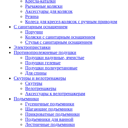
Кресла-каталки
Рычажные коляски
Аксессуары для колясок
Резина
Колеса для кресел-колясок с ручным приводом
С санитарным оснащением
Поручни
Коляски с санитарным оснащением
Стулья с санитарным оснащением
Электроприставки
Противопролежневые подушки
Подушки надувные, ячеистые
Подушки гелевые
Подушки полиуретановые
Для спины
Скутеры и велотренажеры
Скутеры
Велотренажеры
Аксессуары к велотренажерам
Подъемники
Гусеничные подъемники
Шагающие подъемники
Прикроватные подъемники
Подъемники для ванной
Лестничные подъемники