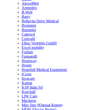
AkcesMed
Artmedex
B.Well
Barry
Bellavita Drive Medical
Bronigen
Burmeier
Caterwil
Convaid
Elbur Vertriebs GmbH
Excel mobility
Foshan
Fumagalli
Heartway
Hoggi
Hopefull Medical Equipment
iCross
Invacare
Karma
KSP Italia Srl
Kuschall
LIW Care
Maclaren
Max Star (Южная Корея)
MDH (Doctor Perner)