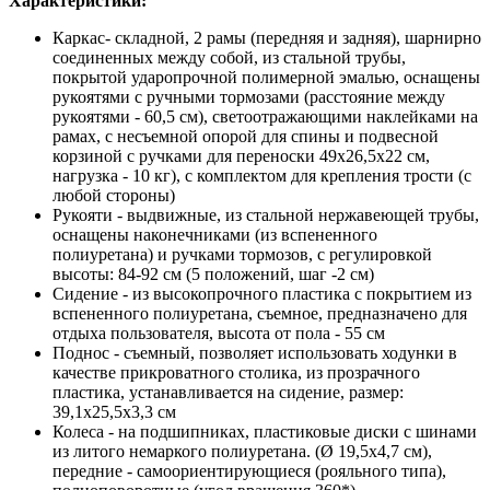
Характеристики:
Каркас- складной, 2 рамы (передняя и задняя), шарнирно
соединенных между собой, из стальной трубы,
покрытой ударопрочной полимерной эмалью, оснащены
рукоятями с ручными тормозами (расстояние между
рукоятями - 60,5 см), светоотражающими наклейками на
рамах, с несъемной опорой для спины и подвесной
корзиной с ручками для переноски 49х26,5х22 см,
нагрузка - 10 кг), с комплектом для крепления трости (с
любой стороны)
Рукояти - выдвижные, из стальной нержавеющей трубы,
оснащены наконечниками (из вспененного
полиуретана) и ручками тормозов, с регулировкой
высоты: 84-92 см (5 положений, шаг -2 см)
Сидение - из высокопрочного пластика с покрытием из
вспененного полиуретана, съемное, предназначено для
отдыха пользователя, высота от пола - 55 см
Поднос - съемный, позволяет использовать ходунки в
качестве прикроватного столика, из прозрачного
пластика, устанавливается на сидение, размер:
39,1х25,5х3,3 см
Колеса - на подшипниках, пластиковые диски с шинами
из литого немаркого полиуретана. (Ø 19,5х4,7 см),
передние - самоориентирующиеся (рояльного типа),