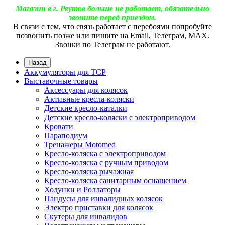
Магазин в г. Реутов больше не работает, обязательно
звоните перед приездом.
В связи с тем, что связь работает с перебоями попробуйте
позвонить позже или пишите на Email, Телеграм, МАХ.
Звонки по Телеграм не работают.
Назад
Аккумуляторы для ТСР
Выставочные товары
Аксессуары для колясок
Активные кресла-коляски
Детские кресло-каталки
Детские кресло-коляски с электроприводом
Кровати
Параподиум
Тренажеры Motomed
Кресло-коляска с электроприводом
Кресло-коляска с ручным приводом
Кресло-коляска рычажная
Кресло-коляска санитарным оснащением
Ходунки и Роллаторы
Пандусы для инвалидных колясок
Электро приставки для колясок
Скутеры для инвалидов