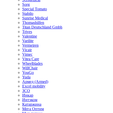
Sorg
Special Tomato
Stabilo
Sunrise Medical
Thomashilfen
Titan Deutschland Gmbh
Trives
Valentine
Varilite
Vermeiren
Vicair
Vimec
Vitea Care
Wheelblades
WillChair
YouGo
Yuda
Армед (Armed)
Еxcel mobility
ЗСО
Инкар
Интэком
Катаржина
Мега Оптим