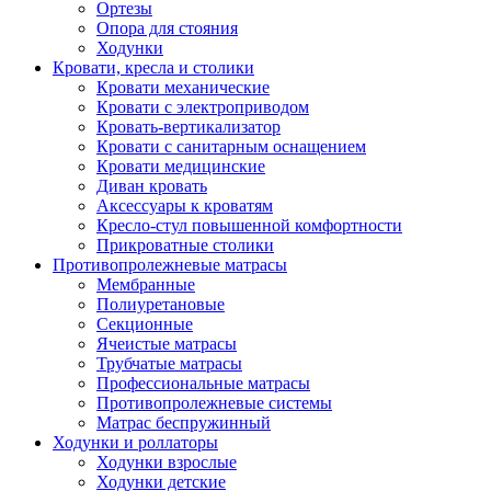
Ортезы
Опора для стояния
Ходунки
Кровати, кресла и столики
Кровати механические
Кровати с электроприводом
Кровать-вертикализатор
Кровати с санитарным оснащением
Кровати медицинские
Диван кровать
Аксессуары к кроватям
Кресло-стул повышенной комфортности
Прикроватные столики
Противопролежневые матрасы
Мембранные
Полиуретановые
Секционные
Ячеистые матрасы
Трубчатые матрасы
Профессиональные матрасы
Противопролежневые системы
Матрас беспружинный
Ходунки и роллаторы
Ходунки взрослые
Ходунки детские