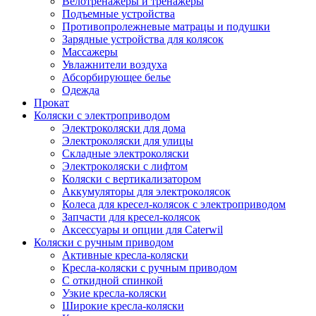
Велотренажеры и тренажеры
Подъемные устройства
Противопролежневые матрацы и подушки
Зарядные устройства для колясок
Массажеры
Увлажнители воздуха
Абсорбирующее белье
Одежда
Прокат
Коляски с электроприводом
Электроколяски для дома
Электроколяски для улицы
Складные электроколяски
Электроколяски с лифтом
Коляски с вертикализатором
Аккумуляторы для электроколясок
Колеса для кресел-колясок с электроприводом
Запчасти для кресел-колясок
Аксессуары и опции для Caterwil
Коляски с ручным приводом
Активные кресла-коляски
Кресла-коляски с ручным приводом
С откидной спинкой
Узкие кресла-коляски
Широкие кресла-коляски