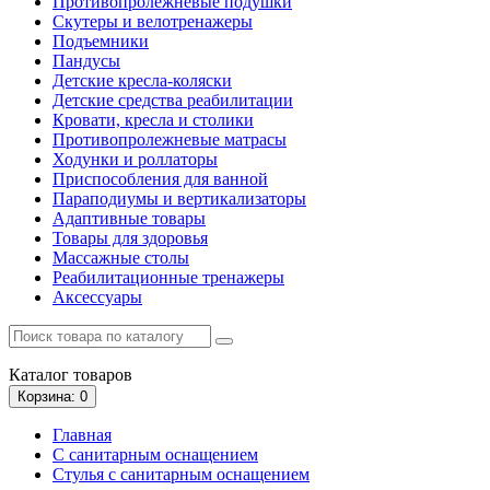
Противопролежневые подушки
Скутеры и велотренажеры
Подъемники
Пандусы
Детские кресла-коляски
Детские средства реабилитации
Кровати, кресла и столики
Противопролежневые матрасы
Ходунки и роллаторы
Приспособления для ванной
Параподиумы и вертикализаторы
Адаптивные товары
Товары для здоровья
Массажные столы
Реабилитационные тренажеры
Аксессуары
Каталог
товаров
Корзина
: 0
Главная
С санитарным оснащением
Стулья с санитарным оснащением