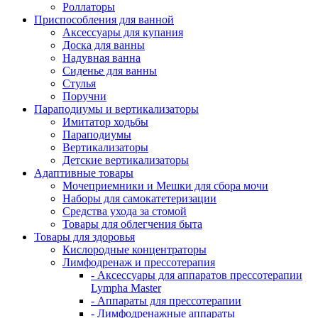
Роллаторы
Приспособления для ванной
Аксессуары для купания
Доска для ванны
Надувная ванна
Сиденье для ванны
Стулья
Поручни
Параподиумы и вертикализаторы
Имитатор ходьбы
Параподиумы
Вертикализаторы
Детские вертикализаторы
Адаптивные товары
Мочеприемники и Мешки для сбора мочи
Наборы для самокатетеризации
Средства ухода за стомой
Товары для облегчения быта
Товары для здоровья
Кислородные концентраторы
Лимфодренаж и прессотерапия
- Аксессуары для аппаратов прессотерапии
Lympha Master
- Аппараты для прессотерапии
- Лимфодренажные аппараты