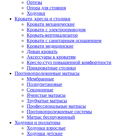
Ортезы
Опора для стояния
Ходунки
Кровати, кресла и столики
Кровати механические
Кровати с электроприводом
Кровать-вертикализатор
Кровати с санитарным оснащением
Кровати медицинские
Диван кровать
Аксессуары к кроватям
Кресло-стул повышенной комфортности
Прикроватные столики
Противопролежневые матрасы
Мембранные
Полиуретановые
Секционные
Ячеистые матрасы
Трубчатые матрасы
Профессиональные матрасы
Противопролежневые системы
Матрас беспружинный
Ходунки и роллаторы
Ходунки взрослые
Ходунки детские