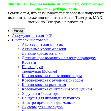
Магазин в г. Реутов больше не работает, обязательно
звоните перед приездом.
В связи с тем, что связь работает с перебоями попробуйте
позвонить позже или пишите на Email, Телеграм, МАХ.
Звонки по Телеграм не работают.
Назад
Аккумуляторы для ТСР
Выставочные товары
Аксессуары для колясок
Активные кресла-коляски
Детские кресло-каталки
Детские кресло-коляски с электроприводом
Кровати
Параподиум
Тренажеры Motomed
Кресло-коляска с электроприводом
Кресло-коляска с ручным приводом
Кресло-коляска рычажная
Кресло-коляска санитарным оснащением
Ходунки и Роллаторы
Пандусы для инвалидных колясок
Электро приставки для колясок
Скутеры для инвалидов