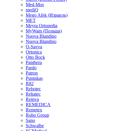
Med-Mos
mediQ
Mego Afek (Израиль)
MET
Meyra Ortopedia
MyWam (Польша)
Nuova Blandino
Nuova Blandino
O-Savva
Ortonica
Otto Bock
Panthera
Pardo
Patron
Puntukas
R82
Rebotec
Rehatec
Reinva
REMEDICA
Remetex
Roho Group
Sano
Schwalbe
SGMedical