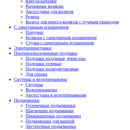
Кресла-каталки
Рычажные коляски
Аксессуары для колясок
Резина
Колеса для кресел-колясок с ручным приводом
С санитарным оснащением
Поручни
Коляски с санитарным оснащением
Стулья с санитарным оснащением
Электроприставки
Противопролежневые подушки
Подушки надувные, ячеистые
Подушки гелевые
Подушки полиуретановые
Для спины
Скутеры и велотренажеры
Скутеры
Велотренажеры
Аксессуары к велотренажерам
Подъемники
Гусеничные подъемники
Шагающие подъемники
Прикроватные подъемники
Подъемники для ванной
Лестничные подъемники