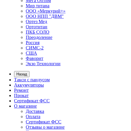
Мега Оптим
Мир титана
ООО «Меркурий+»
ООО НПП "ДВМ"
Ортез Мед
Ортотитан
ПКБ СОЛО
Преодоление
Россия
СИМС-2
США
Фаворит
Экзо Технологии
Назад
Такси с пандусом
Аккумуляторы
Ремонт
Прокат
Сертификат ФСС
О магазине
Доставка
Оплата
Сертификат ФСС
Отзывы о магазине