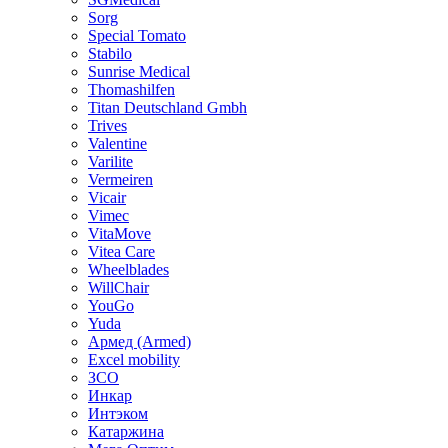
Sorg
Special Tomato
Stabilo
Sunrise Medical
Thomashilfen
Titan Deutschland Gmbh
Trives
Valentine
Varilite
Vermeiren
Vicair
Vimec
VitaMove
Vitea Care
Wheelblades
WillChair
YouGo
Yuda
Армед (Armed)
Еxcel mobility
ЗСО
Инкар
Интэком
Катаржина