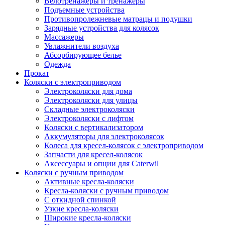
Велотренажеры и тренажеры
Подъемные устройства
Противопролежневые матрацы и подушки
Зарядные устройства для колясок
Массажеры
Увлажнители воздуха
Абсорбирующее белье
Одежда
Прокат
Коляски с электроприводом
Электроколяски для дома
Электроколяски для улицы
Складные электроколяски
Электроколяски с лифтом
Коляски с вертикализатором
Аккумуляторы для электроколясок
Колеса для кресел-колясок с электроприводом
Запчасти для кресел-колясок
Аксессуары и опции для Caterwil
Коляски с ручным приводом
Активные кресла-коляски
Кресла-коляски с ручным приводом
С откидной спинкой
Узкие кресла-коляски
Широкие кресла-коляски