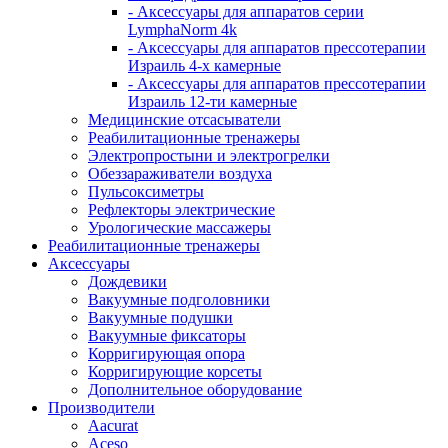
- Аксессуары для аппаратов серии
LymphaNorm 4k
- Аксессуары для аппаратов прессотерапии
Израиль 4-х камерные
- Аксессуары для аппаратов прессотерапии
Израиль 12-ти камерные
Медицинские отсасыватели
Реабилитационные тренажеры
Электропростыни и электрогрелки
Обеззараживатели воздуха
Пульсоксиметры
Рефлекторы электрические
Урологические массажеры
Реабилитационные тренажеры
Аксессуары
Дождевики
Вакуумные подголовники
Вакуумные подушки
Вакуумные фиксаторы
Корригирующая опора
Корригирующие корсеты
Дополнительное оборудование
Производители
Aacurat
Aceso