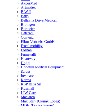
AkcesMed
Artmedex
B.Well
Barry
Bellavita Drive Medical
Bronigen
Burmeier
Caterwil
Convaid
Elbur Vertriebs GmbH
Excel mobility
Foshan
Fumagalli
Heartway
Hoggi
Hopefull Medical Equipment
iCross
Invacare
Karma
KSP Italia Srl
Kuschall
LIW Care
Maclaren
Max Star (Южная Корея)
MDH (Doctor Perner)