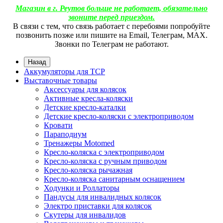
Магазин в г. Реутов больше не работает, обязательно
звоните перед приездом.
В связи с тем, что связь работает с перебоями попробуйте
позвонить позже или пишите на Email, Телеграм, МАХ.
Звонки по Телеграм не работают.
Назад
Аккумуляторы для ТСР
Выставочные товары
Аксессуары для колясок
Активные кресла-коляски
Детские кресло-каталки
Детские кресло-коляски с электроприводом
Кровати
Параподиум
Тренажеры Motomed
Кресло-коляска с электроприводом
Кресло-коляска с ручным приводом
Кресло-коляска рычажная
Кресло-коляска санитарным оснащением
Ходунки и Роллаторы
Пандусы для инвалидных колясок
Электро приставки для колясок
Скутеры для инвалидов