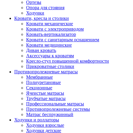
Ортезы
Опора для стояния
Ходунки
Кровати, кресла и столики
Кровати механические
Кровати с электроприводом
Кровать-вертикализатор
Кровати с санитарным оснащением
Кровати медицинские
Диван кровать
Аксессуары к кроватям
Кресло-стул повышенной комфортности
Прикроватные столики
Противопролежневые матрасы
Мембранные
Полиуретановые
Секционные
Ячеистые матрасы
Трубчатые матрасы
Профессиональные матрасы
Противопролежневые системы
Матрас беспружинный
Ходунки и роллаторы
Ходунки взрослые
Ходунки детские