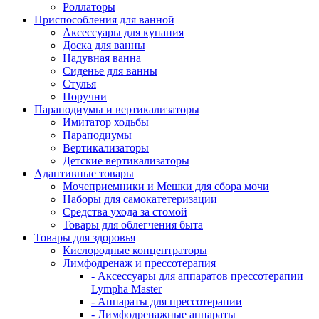
Роллаторы
Приспособления для ванной
Аксессуары для купания
Доска для ванны
Надувная ванна
Сиденье для ванны
Стулья
Поручни
Параподиумы и вертикализаторы
Имитатор ходьбы
Параподиумы
Вертикализаторы
Детские вертикализаторы
Адаптивные товары
Мочеприемники и Мешки для сбора мочи
Наборы для самокатетеризации
Средства ухода за стомой
Товары для облегчения быта
Товары для здоровья
Кислородные концентраторы
Лимфодренаж и прессотерапия
- Аксессуары для аппаратов прессотерапии
Lympha Master
- Аппараты для прессотерапии
- Лимфодренажные аппараты