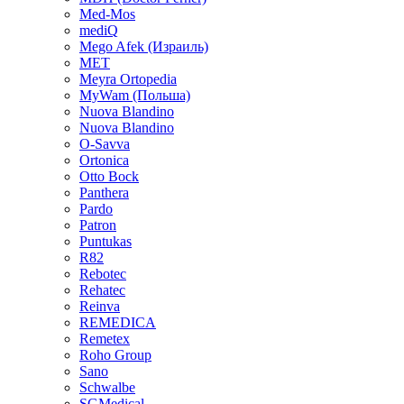
Med-Mos
mediQ
Mego Afek (Израиль)
MET
Meyra Ortopedia
MyWam (Польша)
Nuova Blandino
Nuova Blandino
O-Savva
Ortonica
Otto Bock
Panthera
Pardo
Patron
Puntukas
R82
Rebotec
Rehatec
Reinva
REMEDICA
Remetex
Roho Group
Sano
Schwalbe
SGMedical