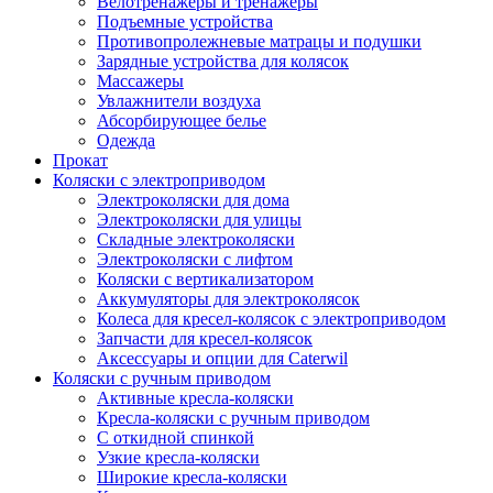
Велотренажеры и тренажеры
Подъемные устройства
Противопролежневые матрацы и подушки
Зарядные устройства для колясок
Массажеры
Увлажнители воздуха
Абсорбирующее белье
Одежда
Прокат
Коляски с электроприводом
Электроколяски для дома
Электроколяски для улицы
Складные электроколяски
Электроколяски с лифтом
Коляски с вертикализатором
Аккумуляторы для электроколясок
Колеса для кресел-колясок с электроприводом
Запчасти для кресел-колясок
Аксессуары и опции для Caterwil
Коляски с ручным приводом
Активные кресла-коляски
Кресла-коляски с ручным приводом
С откидной спинкой
Узкие кресла-коляски
Широкие кресла-коляски