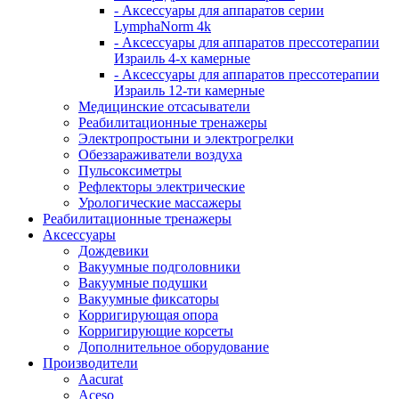
- Аксессуары для аппаратов серии
LymphaNorm 4k
- Аксессуары для аппаратов прессотерапии
Израиль 4-х камерные
- Аксессуары для аппаратов прессотерапии
Израиль 12-ти камерные
Медицинские отсасыватели
Реабилитационные тренажеры
Электропростыни и электрогрелки
Обеззараживатели воздуха
Пульсоксиметры
Рефлекторы электрические
Урологические массажеры
Реабилитационные тренажеры
Аксессуары
Дождевики
Вакуумные подголовники
Вакуумные подушки
Вакуумные фиксаторы
Корригирующая опора
Корригирующие корсеты
Дополнительное оборудование
Производители
Aacurat
Aceso