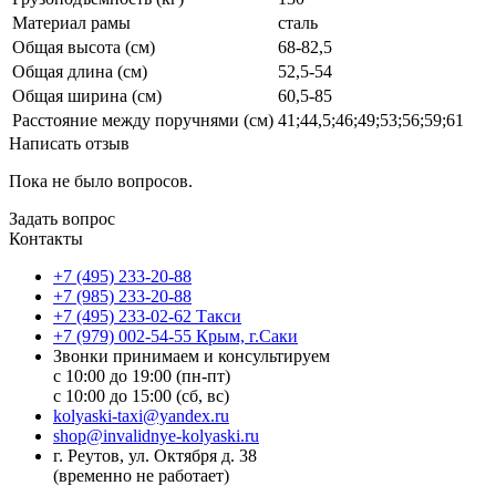
Материал рамы
сталь
Общая высота (см)
68-82,5
Общая длина (см)
52,5-54
Общая ширина (см)
60,5-85
Расстояние между поручнями (см)
41;44,5;46;49;53;56;59;61
Написать отзыв
Пока не было вопросов.
Задать вопрос
Контакты
+7 (495) 233-20-88
+7 (985) 233-20-88
+7 (495) 233-02-62 Такси
+7 (979) 002-54-55 Крым, г.Саки
Звонки принимаем и консультируем
с 10:00 до 19:00 (пн-пт)
с 10:00 до 15:00 (сб, вс)
kolyaski-taxi@yandex.ru
shop@invalidnye-kolyaski.ru
г. Реутов, ул. Октября д. 38
(временно не работает)