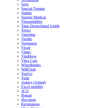
Sorg
Special Tomato
Stabilo
Sunrise Medical
Thomashilfen
Titan Deutschland Gmbh
Trives
Valentine
Varilite
Vermeiren
Vicair
Vimec
VitaMove
Vitea Care
Wheelblades
WillChair
YouGo
Yuda
Армед (Armed)
Еxcel mobility
ЗСО
Инкар
Интэком
Катаржина