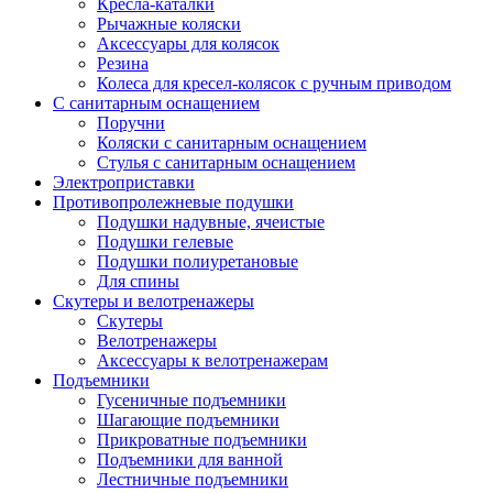
Кресла-каталки
Рычажные коляски
Аксессуары для колясок
Резина
Колеса для кресел-колясок с ручным приводом
С санитарным оснащением
Поручни
Коляски с санитарным оснащением
Стулья с санитарным оснащением
Электроприставки
Противопролежневые подушки
Подушки надувные, ячеистые
Подушки гелевые
Подушки полиуретановые
Для спины
Скутеры и велотренажеры
Скутеры
Велотренажеры
Аксессуары к велотренажерам
Подъемники
Гусеничные подъемники
Шагающие подъемники
Прикроватные подъемники
Подъемники для ванной
Лестничные подъемники