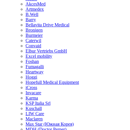
AkcesMed
Artmedex
B.Well
Barry
Bellavita Drive Medical
Bronigen
Burmeier
Caterwil
Convaid
Elbur Vertriebs GmbH
Excel mobility
Foshan
Fumagalli
Heartway
Hoggi
Hopefull Medical Equipment
iCross
Invacare
Karma
KSP Italia Srl
Kuschall
LIW Care
Maclaren
Max Star (Южная Корея)
MDH (Doctor Perner)