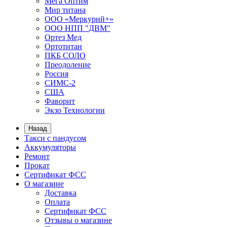
Мега Оптим
Мир титана
ООО «Меркурий+»
ООО НПП "ДВМ"
Ортез Мед
Ортотитан
ПКБ СОЛО
Преодоление
Россия
СИМС-2
США
Фаворит
Экзо Технологии
Назад
Такси с пандусом
Аккумуляторы
Ремонт
Прокат
Сертификат ФСС
О магазине
Доставка
Оплата
Сертификат ФСС
Отзывы о магазине