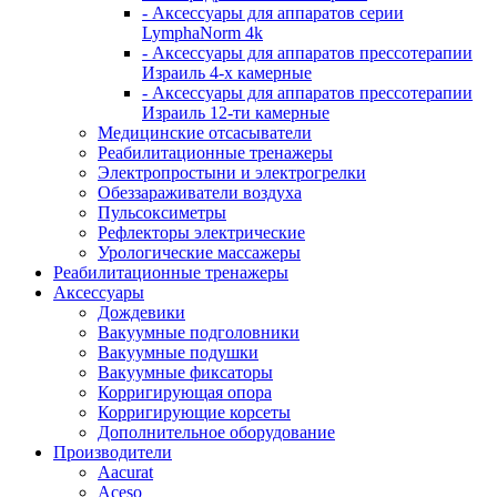
- Аксессуары для аппаратов серии
LymphaNorm 4k
- Аксессуары для аппаратов прессотерапии
Израиль 4-х камерные
- Аксессуары для аппаратов прессотерапии
Израиль 12-ти камерные
Медицинские отсасыватели
Реабилитационные тренажеры
Электропростыни и электрогрелки
Обеззараживатели воздуха
Пульсоксиметры
Рефлекторы электрические
Урологические массажеры
Реабилитационные тренажеры
Аксессуары
Дождевики
Вакуумные подголовники
Вакуумные подушки
Вакуумные фиксаторы
Корригирующая опора
Корригирующие корсеты
Дополнительное оборудование
Производители
Aacurat
Aceso