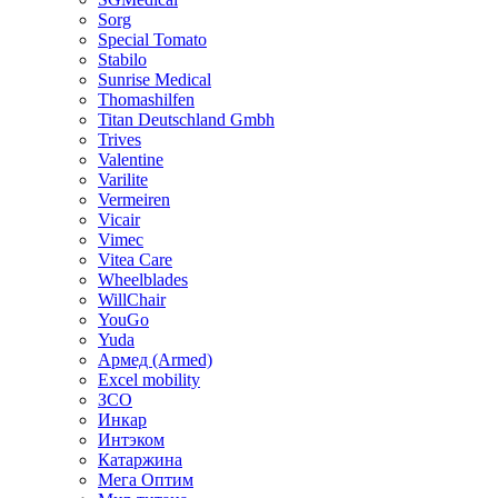
Sorg
Special Tomato
Stabilo
Sunrise Medical
Thomashilfen
Titan Deutschland Gmbh
Trives
Valentine
Varilite
Vermeiren
Vicair
Vimec
Vitea Care
Wheelblades
WillChair
YouGo
Yuda
Армед (Armed)
Еxcel mobility
ЗСО
Инкар
Интэком
Катаржина
Мега Оптим