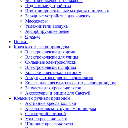
Велотренажеры и тренажеры
Подъемные устройства
Противопролежневые матрацы и подушки
Зарядные устройства для колясок
Массажеры
Увлажнители воздуха
Абсорбирующее белье
Одежда
Прокат
Коляски с электроприводом
Электроколяски для дома
Электроколяски для улицы
Складные электроколяски
Электроколяски с лифтом
Коляски с вертикализатором
Аккумуляторы для электроколясок
Колеса для кресел-колясок с электроприводом
Запчасти для кресел-колясок
Аксессуары и опции для Caterwil
Коляски с ручным приводом
Активные кресла-коляски
Кресла-коляски с ручным приводом
С откидной спинкой
Узкие кресла-коляски
Широкие кресла-коляски