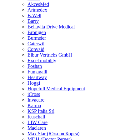
AkcesMed
Artmedex
B.Well
Barry
Bellavita Drive Medical
Bronigen
Burmeier
Caterwil
Convaid
Elbur Vertriebs GmbH
Excel mobility
Foshan
Fumagalli
Heartway
Hoggi
Hopefull Medical Equipment
iCross
Invacare
Karma
KSP Italia Srl
Kuschall
LIW Care
Maclaren
Max Star (Южная Корея)
MDH (Doctor Perner)