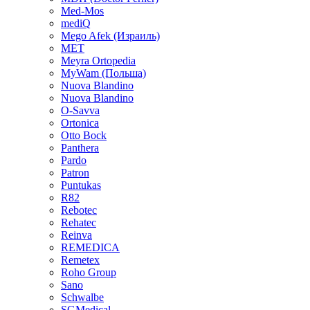
Med-Mos
mediQ
Mego Afek (Израиль)
MET
Meyra Ortopedia
MyWam (Польша)
Nuova Blandino
Nuova Blandino
O-Savva
Ortonica
Otto Bock
Panthera
Pardo
Patron
Puntukas
R82
Rebotec
Rehatec
Reinva
REMEDICA
Remetex
Roho Group
Sano
Schwalbe
SGMedical