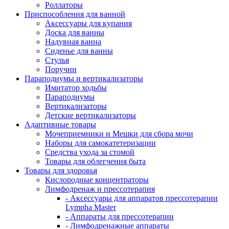
Роллаторы
Приспособления для ванной
Аксессуары для купания
Доска для ванны
Надувная ванна
Сиденье для ванны
Стулья
Поручни
Параподиумы и вертикализаторы
Имитатор ходьбы
Параподиумы
Вертикализаторы
Детские вертикализаторы
Адаптивные товары
Мочеприемники и Мешки для сбора мочи
Наборы для самокатетеризации
Средства ухода за стомой
Товары для облегчения быта
Товары для здоровья
Кислородные концентраторы
Лимфодренаж и прессотерапия
- Аксессуары для аппаратов прессотерапии
Lympha Master
- Аппараты для прессотерапии
- Лимфодренажные аппараты