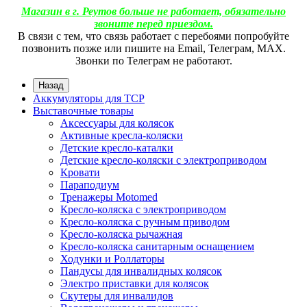
Магазин в г. Реутов больше не работает, обязательно
звоните перед приездом.
В связи с тем, что связь работает с перебоями попробуйте
позвонить позже или пишите на Email, Телеграм, МАХ.
Звонки по Телеграм не работают.
Назад
Аккумуляторы для ТСР
Выставочные товары
Аксессуары для колясок
Активные кресла-коляски
Детские кресло-каталки
Детские кресло-коляски с электроприводом
Кровати
Параподиум
Тренажеры Motomed
Кресло-коляска с электроприводом
Кресло-коляска с ручным приводом
Кресло-коляска рычажная
Кресло-коляска санитарным оснащением
Ходунки и Роллаторы
Пандусы для инвалидных колясок
Электро приставки для колясок
Скутеры для инвалидов