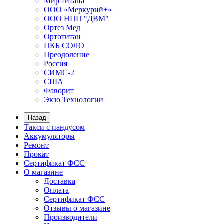
Мир титана
ООО «Меркурий+»
ООО НПП "ДВМ"
Ортез Мед
Ортотитан
ПКБ СОЛО
Преодоление
Россия
СИМС-2
США
Фаворит
Экзо Технологии
Назад
Такси с пандусом
Аккумуляторы
Ремонт
Прокат
Сертификат ФСС
О магазине
Доставка
Оплата
Сертификат ФСС
Отзывы о магазине
Производители