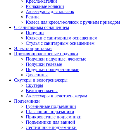
Кресла-каталки
Рычажные коляски
Аксессуары для колясок
Резина
Колеса для кресел-колясок с ручным приводом
С санитарным оснащением
Поручни
Коляски с санитарным оснащением
Стулья с санитарным оснащением
Электроприставки
Противопролежневые подушки
Подушки надувные, ячеистые
Подушки гелевые
Подушки полиуретановые
Для спины
Скутеры и велотренажеры
Скутеры
Велотренажеры
Аксессуары к велотренажерам
Подъемники
Гусеничные подъемники
Шагающие подъемники
Прикроватные подъемники
Подъемники для ванной
Лестничные подъемники