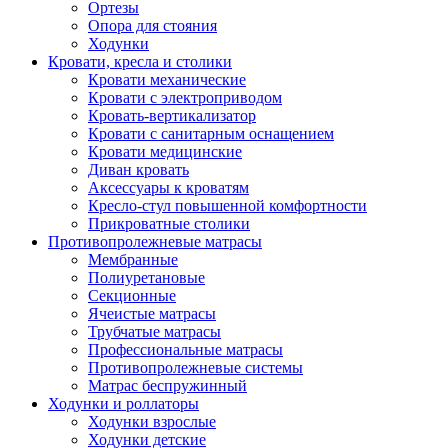
Ортезы
Опора для стояния
Ходунки
Кровати, кресла и столики
Кровати механические
Кровати с электроприводом
Кровать-вертикализатор
Кровати с санитарным оснащением
Кровати медицинские
Диван кровать
Аксессуары к кроватям
Кресло-стул повышенной комфортности
Прикроватные столики
Противопролежневые матрасы
Мембранные
Полиуретановые
Секционные
Ячеистые матрасы
Трубчатые матрасы
Профессиональные матрасы
Противопролежневые системы
Матрас беспружинный
Ходунки и роллаторы
Ходунки взрослые
Ходунки детские