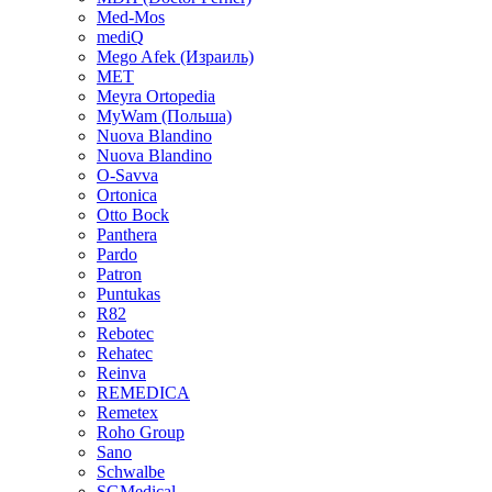
Med-Mos
mediQ
Mego Afek (Израиль)
MET
Meyra Ortopedia
MyWam (Польша)
Nuova Blandino
Nuova Blandino
O-Savva
Ortonica
Otto Bock
Panthera
Pardo
Patron
Puntukas
R82
Rebotec
Rehatec
Reinva
REMEDICA
Remetex
Roho Group
Sano
Schwalbe
SGMedical