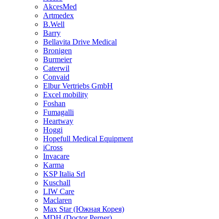
AkcesMed
Artmedex
B.Well
Barry
Bellavita Drive Medical
Bronigen
Burmeier
Caterwil
Convaid
Elbur Vertriebs GmbH
Excel mobility
Foshan
Fumagalli
Heartway
Hoggi
Hopefull Medical Equipment
iCross
Invacare
Karma
KSP Italia Srl
Kuschall
LIW Care
Maclaren
Max Star (Южная Корея)
MDH (Doctor Perner)