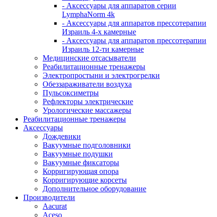
- Аксессуары для аппаратов серии
LymphaNorm 4k
- Аксессуары для аппаратов прессотерапии
Израиль 4-х камерные
- Аксессуары для аппаратов прессотерапии
Израиль 12-ти камерные
Медицинские отсасыватели
Реабилитационные тренажеры
Электропростыни и электрогрелки
Обеззараживатели воздуха
Пульсоксиметры
Рефлекторы электрические
Урологические массажеры
Реабилитационные тренажеры
Аксессуары
Дождевики
Вакуумные подголовники
Вакуумные подушки
Вакуумные фиксаторы
Корригирующая опора
Корригирующие корсеты
Дополнительное оборудование
Производители
Aacurat
Aceso