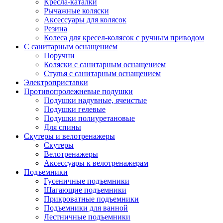
Кресла-каталки
Рычажные коляски
Аксессуары для колясок
Резина
Колеса для кресел-колясок с ручным приводом
С санитарным оснащением
Поручни
Коляски с санитарным оснащением
Стулья с санитарным оснащением
Электроприставки
Противопролежневые подушки
Подушки надувные, ячеистые
Подушки гелевые
Подушки полиуретановые
Для спины
Скутеры и велотренажеры
Скутеры
Велотренажеры
Аксессуары к велотренажерам
Подъемники
Гусеничные подъемники
Шагающие подъемники
Прикроватные подъемники
Подъемники для ванной
Лестничные подъемники