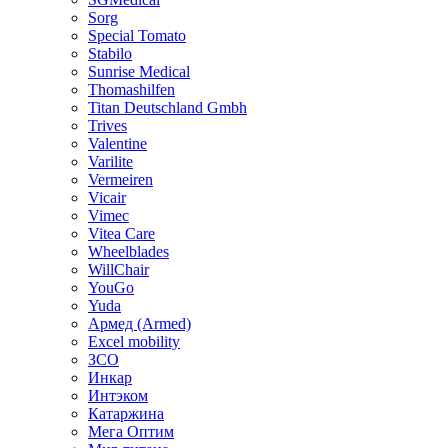
Sorg
Special Tomato
Stabilo
Sunrise Medical
Thomashilfen
Titan Deutschland Gmbh
Trives
Valentine
Varilite
Vermeiren
Vicair
Vimec
Vitea Care
Wheelblades
WillChair
YouGo
Yuda
Армед (Armed)
Еxcel mobility
ЗСО
Инкар
Интэком
Катаржина
Мега Оптим