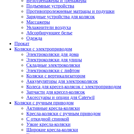
Велотренажеры и тренажеры
Подъемные устройства
Противопролежневые матрацы и подушки
Зарядные устройства для колясок
Массажеры
Увлажнители воздуха
Абсорбирующее белье
Одежда
Прокат
Коляски с электроприводом
Электроколяски для дома
Электроколяски для улицы
Складные электроколяски
Электроколяски с лифтом
Коляски с вертикализатором
Аккумуляторы для электроколясок
Колеса для кресел-колясок с электроприводом
Запчасти для кресел-колясок
Аксессуары и опции для Caterwil
Коляски с ручным приводом
Активные кресла-коляски
Кресла-коляски с ручным приводом
С откидной спинкой
Узкие кресла-коляски
Широкие кресла-коляски