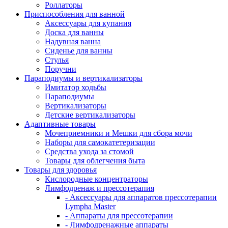
Роллаторы
Приспособления для ванной
Аксессуары для купания
Доска для ванны
Надувная ванна
Сиденье для ванны
Стулья
Поручни
Параподиумы и вертикализаторы
Имитатор ходьбы
Параподиумы
Вертикализаторы
Детские вертикализаторы
Адаптивные товары
Мочеприемники и Мешки для сбора мочи
Наборы для самокатетеризации
Средства ухода за стомой
Товары для облегчения быта
Товары для здоровья
Кислородные концентраторы
Лимфодренаж и прессотерапия
- Аксессуары для аппаратов прессотерапии
Lympha Master
- Аппараты для прессотерапии
- Лимфодренажные аппараты