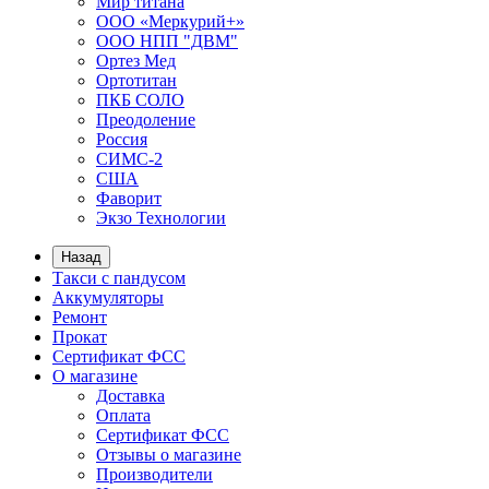
Мир титана
ООО «Меркурий+»
ООО НПП "ДВМ"
Ортез Мед
Ортотитан
ПКБ СОЛО
Преодоление
Россия
СИМС-2
США
Фаворит
Экзо Технологии
Назад
Такси с пандусом
Аккумуляторы
Ремонт
Прокат
Сертификат ФСС
О магазине
Доставка
Оплата
Сертификат ФСС
Отзывы о магазине
Производители