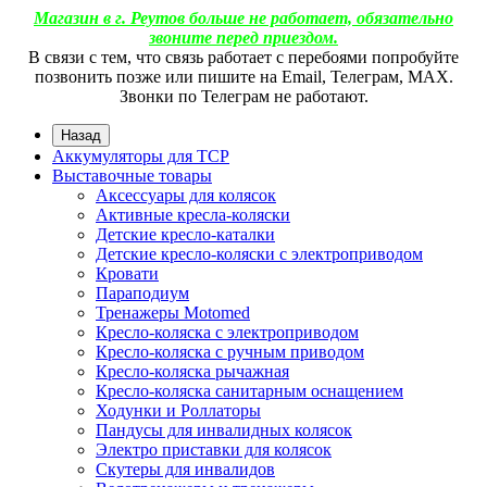
Магазин в г. Реутов больше не работает, обязательно
звоните перед приездом.
В связи с тем, что связь работает с перебоями попробуйте
позвонить позже или пишите на Email, Телеграм, МАХ.
Звонки по Телеграм не работают.
Назад
Аккумуляторы для ТСР
Выставочные товары
Аксессуары для колясок
Активные кресла-коляски
Детские кресло-каталки
Детские кресло-коляски с электроприводом
Кровати
Параподиум
Тренажеры Motomed
Кресло-коляска с электроприводом
Кресло-коляска с ручным приводом
Кресло-коляска рычажная
Кресло-коляска санитарным оснащением
Ходунки и Роллаторы
Пандусы для инвалидных колясок
Электро приставки для колясок
Скутеры для инвалидов