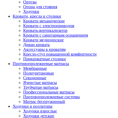
Ортезы
Опора для стояния
Ходунки
Кровати, кресла и столики
Кровати механические
Кровати с электроприводом
Кровать-вертикализатор
Кровати с санитарным оснащением
Кровати медицинские
Диван кровать
Аксессуары к кроватям
Кресло-стул повышенной комфортности
Прикроватные столики
Противопролежневые матрасы
Мембранные
Полиуретановые
Секционные
Ячеистые матрасы
Трубчатые матрасы
Профессиональные матрасы
Противопролежневые системы
Матрас беспружинный
Ходунки и роллаторы
Ходунки взрослые
Ходунки детские