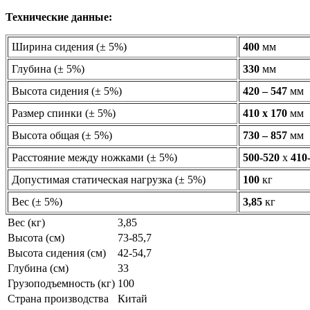
Технические данные:
Ширина сидения (± 5%)
400
мм
Глубина (± 5%)
330
мм
Высота сидения (± 5%)
420
– 547
мм
Размер спинки (± 5%)
410 х 170
мм
Высота общая (± 5%)
730 – 857
мм
Расстояние между ножками (± 5%)
500-520
х
410
Допустимая статическая нагрузка (± 5%)
100
кг
Вес (± 5%)
3,85
кг
Вес (кг)
3,85
Высота (см)
73-85,7
Высота сидения (см)
42-54,7
Глубина (см)
33
Грузоподъемность (кг)
100
Страна производства
Китай