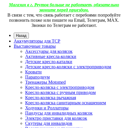
Магазин в г. Реутов больше не работает, обязательно
звоните перед приездом.
В связи с тем, что связь работает с перебоями попробуйте
позвонить позже или пишите на Email, Телеграм, МАХ.
Звонки по Телеграм не работают.
Назад
Аккумуляторы для ТСР
Выставочные товары
Аксессуары для колясок
Активные кресла-коляски
Детские кресло-каталки
Детские кресло-коляски с электроприводом
Кровати
Параподиум
Тренажеры Motomed
Кресло-коляска с электроприводом
Кресло-коляска с ручным приводом
Кресло-коляска рычажная
Кресло-коляска санитарным оснащением
Ходунки и Роллаторы
Пандусы для инвалидных колясок
Электро приставки для колясок
Скутеры для инвалидов