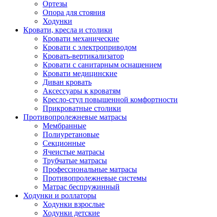
Ортезы
Опора для стояния
Ходунки
Кровати, кресла и столики
Кровати механические
Кровати с электроприводом
Кровать-вертикализатор
Кровати с санитарным оснащением
Кровати медицинские
Диван кровать
Аксессуары к кроватям
Кресло-стул повышенной комфортности
Прикроватные столики
Противопролежневые матрасы
Мембранные
Полиуретановые
Секционные
Ячеистые матрасы
Трубчатые матрасы
Профессиональные матрасы
Противопролежневые системы
Матрас беспружинный
Ходунки и роллаторы
Ходунки взрослые
Ходунки детские