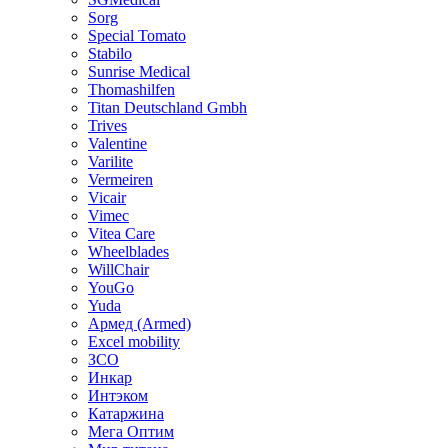
Sorg
Special Tomato
Stabilo
Sunrise Medical
Thomashilfen
Titan Deutschland Gmbh
Trives
Valentine
Varilite
Vermeiren
Vicair
Vimec
Vitea Care
Wheelblades
WillChair
YouGo
Yuda
Армед (Armed)
Еxcel mobility
ЗСО
Инкар
Интэком
Катаржина
Мега Оптим