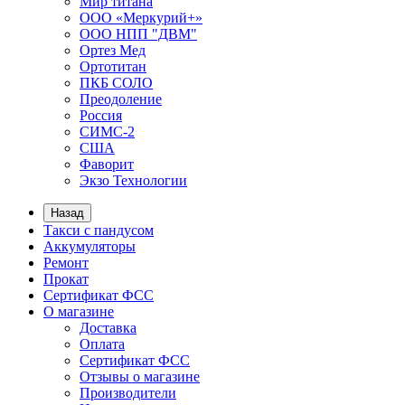
Мир титана
ООО «Меркурий+»
ООО НПП "ДВМ"
Ортез Мед
Ортотитан
ПКБ СОЛО
Преодоление
Россия
СИМС-2
США
Фаворит
Экзо Технологии
Назад
Такси с пандусом
Аккумуляторы
Ремонт
Прокат
Сертификат ФСС
О магазине
Доставка
Оплата
Сертификат ФСС
Отзывы о магазине
Производители