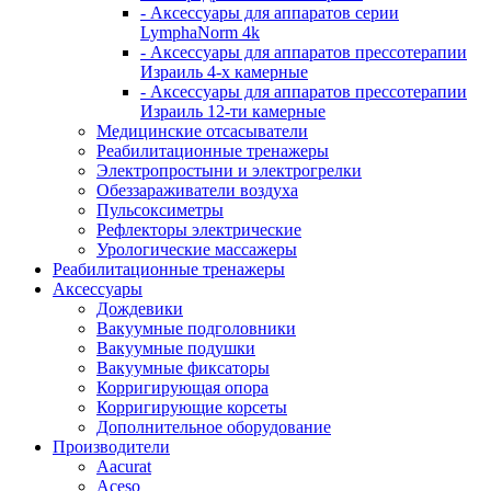
- Аксессуары для аппаратов серии
LymphaNorm 4k
- Аксессуары для аппаратов прессотерапии
Израиль 4-х камерные
- Аксессуары для аппаратов прессотерапии
Израиль 12-ти камерные
Медицинские отсасыватели
Реабилитационные тренажеры
Электропростыни и электрогрелки
Обеззараживатели воздуха
Пульсоксиметры
Рефлекторы электрические
Урологические массажеры
Реабилитационные тренажеры
Аксессуары
Дождевики
Вакуумные подголовники
Вакуумные подушки
Вакуумные фиксаторы
Корригирующая опора
Корригирующие корсеты
Дополнительное оборудование
Производители
Aacurat
Aceso