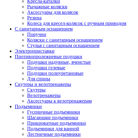
Кресла-каталки
Рычажные коляски
Аксессуары для колясок
Резина
Колеса для кресел-колясок с ручным приводом
С санитарным оснащением
Поручни
Коляски с санитарным оснащением
Стулья с санитарным оснащением
Электроприставки
Противопролежневые подушки
Подушки надувные, ячеистые
Подушки гелевые
Подушки полиуретановые
Для спины
Скутеры и велотренажеры
Скутеры
Велотренажеры
Аксессуары к велотренажерам
Подъемники
Гусеничные подъемники
Шагающие подъемники
Прикроватные подъемники
Подъемники для ванной
Лестничные подъемники