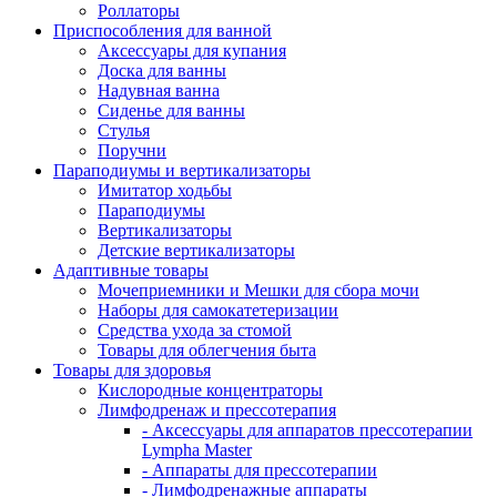
Роллаторы
Приспособления для ванной
Аксессуары для купания
Доска для ванны
Надувная ванна
Сиденье для ванны
Стулья
Поручни
Параподиумы и вертикализаторы
Имитатор ходьбы
Параподиумы
Вертикализаторы
Детские вертикализаторы
Адаптивные товары
Мочеприемники и Мешки для сбора мочи
Наборы для самокатетеризации
Средства ухода за стомой
Товары для облегчения быта
Товары для здоровья
Кислородные концентраторы
Лимфодренаж и прессотерапия
- Аксессуары для аппаратов прессотерапии
Lympha Master
- Аппараты для прессотерапии
- Лимфодренажные аппараты