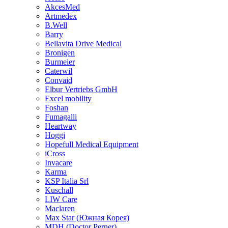
AkcesMed
Artmedex
B.Well
Barry
Bellavita Drive Medical
Bronigen
Burmeier
Caterwil
Convaid
Elbur Vertriebs GmbH
Excel mobility
Foshan
Fumagalli
Heartway
Hoggi
Hopefull Medical Equipment
iCross
Invacare
Karma
KSP Italia Srl
Kuschall
LIW Care
Maclaren
Max Star (Южная Корея)
MDH (Doctor Perner)