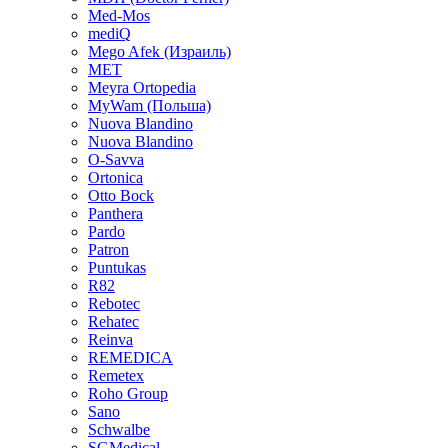
Med-Mos
mediQ
Mego Afek (Израиль)
MET
Meyra Ortopedia
MyWam (Польша)
Nuova Blandino
Nuova Blandino
O-Savva
Ortonica
Otto Bock
Panthera
Pardo
Patron
Puntukas
R82
Rebotec
Rehatec
Reinva
REMEDICA
Remetex
Roho Group
Sano
Schwalbe
SGMedical