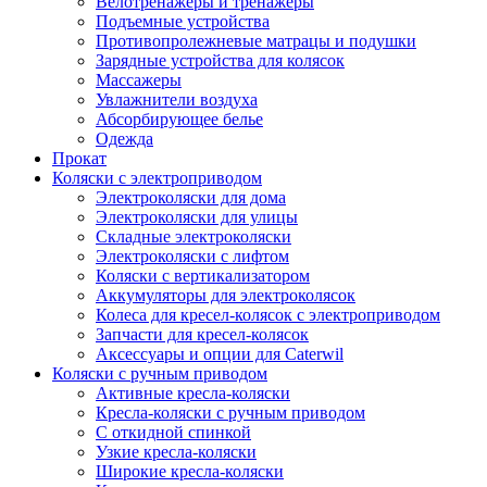
Велотренажеры и тренажеры
Подъемные устройства
Противопролежневые матрацы и подушки
Зарядные устройства для колясок
Массажеры
Увлажнители воздуха
Абсорбирующее белье
Одежда
Прокат
Коляски с электроприводом
Электроколяски для дома
Электроколяски для улицы
Складные электроколяски
Электроколяски с лифтом
Коляски с вертикализатором
Аккумуляторы для электроколясок
Колеса для кресел-колясок с электроприводом
Запчасти для кресел-колясок
Аксессуары и опции для Caterwil
Коляски с ручным приводом
Активные кресла-коляски
Кресла-коляски с ручным приводом
С откидной спинкой
Узкие кресла-коляски
Широкие кресла-коляски