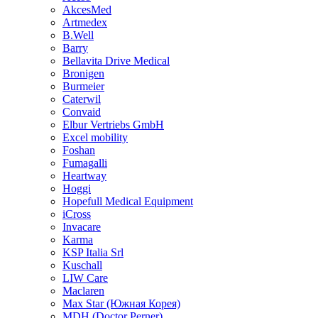
AkcesMed
Artmedex
B.Well
Barry
Bellavita Drive Medical
Bronigen
Burmeier
Caterwil
Convaid
Elbur Vertriebs GmbH
Excel mobility
Foshan
Fumagalli
Heartway
Hoggi
Hopefull Medical Equipment
iCross
Invacare
Karma
KSP Italia Srl
Kuschall
LIW Care
Maclaren
Max Star (Южная Корея)
MDH (Doctor Perner)