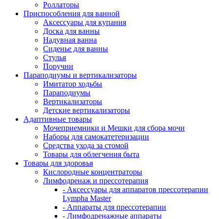
Роллаторы
Приспособления для ванной
Аксессуары для купания
Доска для ванны
Надувная ванна
Сиденье для ванны
Стулья
Поручни
Параподиумы и вертикализаторы
Имитатор ходьбы
Параподиумы
Вертикализаторы
Детские вертикализаторы
Адаптивные товары
Мочеприемники и Мешки для сбора мочи
Наборы для самокатетеризации
Средства ухода за стомой
Товары для облегчения быта
Товары для здоровья
Кислородные концентраторы
Лимфодренаж и прессотерапия
- Аксессуары для аппаратов прессотерапии
Lympha Master
- Аппараты для прессотерапии
- Лимфодренажные аппараты