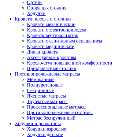
Ортезы
Опора для стояния
Ходунки
Кровати, кресла и столики
Кровати механические
Кровати с электроприводом
Кровать-вертикализатор
Кровати с санитарным оснащением
Кровати медицинские
Диван кровать
Аксессуары к кроватям
Кресло-стул повышенной комфортности
Прикроватные столики
Противопролежневые матрасы
Мембранные
Полиуретановые
Секционные
Ячеистые матрасы
Трубчатые матрасы
Профессиональные матрасы
Противопролежневые системы
Матрас беспружинный
Ходунки и роллаторы
Ходунки взрослые
Ходунки детские