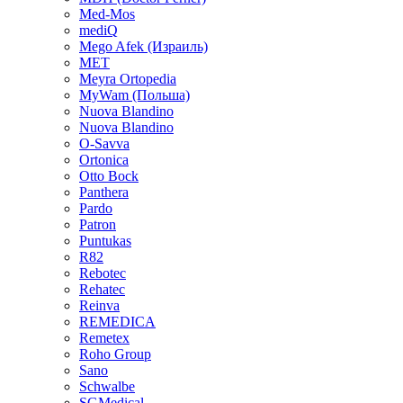
Med-Mos
mediQ
Mego Afek (Израиль)
MET
Meyra Ortopedia
MyWam (Польша)
Nuova Blandino
Nuova Blandino
O-Savva
Ortonica
Otto Bock
Panthera
Pardo
Patron
Puntukas
R82
Rebotec
Rehatec
Reinva
REMEDICA
Remetex
Roho Group
Sano
Schwalbe
SGMedical