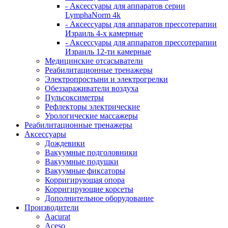
- Аксессуары для аппаратов серии
LymphaNorm 4k
- Аксессуары для аппаратов прессотерапии
Израиль 4-х камерные
- Аксессуары для аппаратов прессотерапии
Израиль 12-ти камерные
Медицинские отсасыватели
Реабилитационные тренажеры
Электропростыни и электрогрелки
Обеззараживатели воздуха
Пульсоксиметры
Рефлекторы электрические
Урологические массажеры
Реабилитационные тренажеры
Аксессуары
Дождевики
Вакуумные подголовники
Вакуумные подушки
Вакуумные фиксаторы
Корригирующая опора
Корригирующие корсеты
Дополнительное оборудование
Производители
Aacurat
Aceso