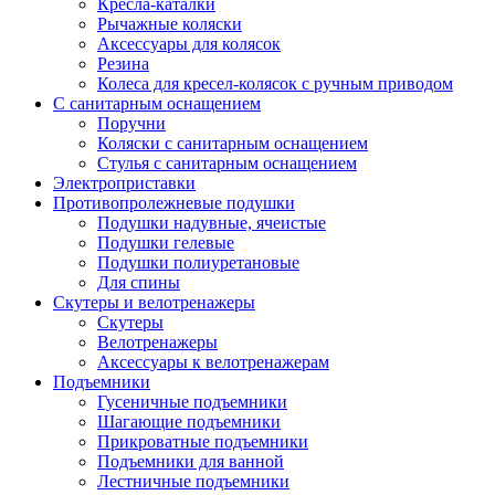
Кресла-каталки
Рычажные коляски
Аксессуары для колясок
Резина
Колеса для кресел-колясок с ручным приводом
С санитарным оснащением
Поручни
Коляски с санитарным оснащением
Стулья с санитарным оснащением
Электроприставки
Противопролежневые подушки
Подушки надувные, ячеистые
Подушки гелевые
Подушки полиуретановые
Для спины
Скутеры и велотренажеры
Скутеры
Велотренажеры
Аксессуары к велотренажерам
Подъемники
Гусеничные подъемники
Шагающие подъемники
Прикроватные подъемники
Подъемники для ванной
Лестничные подъемники