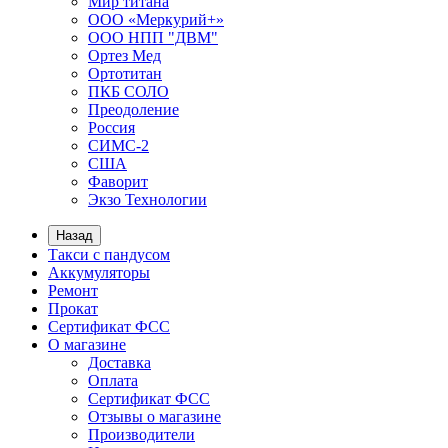
Мир титана
ООО «Меркурий+»
ООО НПП "ДВМ"
Ортез Мед
Ортотитан
ПКБ СОЛО
Преодоление
Россия
СИМС-2
США
Фаворит
Экзо Технологии
Назад
Такси с пандусом
Аккумуляторы
Ремонт
Прокат
Сертификат ФСС
О магазине
Доставка
Оплата
Сертификат ФСС
Отзывы о магазине
Производители