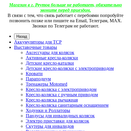
Магазин в г. Реутов больше не работает, обязательно
звоните перед приездом.
В связи с тем, что связь работает с перебоями попробуйте
позвонить позже или пишите на Email, Телеграм, МАХ.
Звонки по Телеграм не работают.
Назад
Аккумуляторы для ТСР
Выставочные товары
Аксессуары для колясок
Активные кресла-коляски
Детские кресло-каталки
Детские кресло-коляски с электроприводом
Кровати
Параподиум
Тренажеры Motomed
Кресло-коляска с электроприводом
Кресло-коляска с ручным приводом
Кресло-коляска рычажная
Кресло-коляска санитарным оснащением
Ходунки и Роллаторы
Пандусы для инвалидных колясок
Электро приставки для колясок
Скутеры для инвалидов