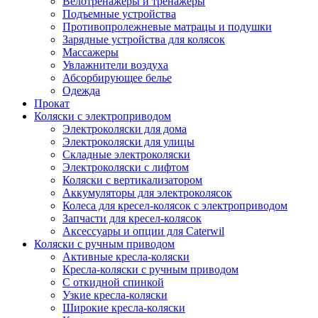
Велотренажеры и тренажеры
Подъемные устройства
Противопролежневые матрацы и подушки
Зарядные устройства для колясок
Массажеры
Увлажнители воздуха
Абсорбирующее белье
Одежда
Прокат
Коляски с электроприводом
Электроколяски для дома
Электроколяски для улицы
Складные электроколяски
Электроколяски с лифтом
Коляски с вертикализатором
Аккумуляторы для электроколясок
Колеса для кресел-колясок с электроприводом
Запчасти для кресел-колясок
Аксессуары и опции для Caterwil
Коляски с ручным приводом
Активные кресла-коляски
Кресла-коляски с ручным приводом
С откидной спинкой
Узкие кресла-коляски
Широкие кресла-коляски