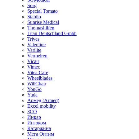
Sorg
Special Tomato
Stabilo
Sunrise Medical
Thomashilfen
Titan Deutschland Gmbh
Trives
Valentine
Varilite
Vermeiren
Vicair
Vimec
Vitea Care
Wheelblades
WillChair
YouGo
Yuda
Армед (Armed)
Еxcel mobility
ЗСО
Инкар
Интэком
Катаржина
Мега Оптим