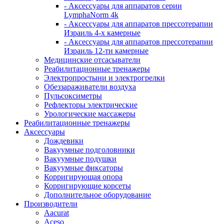
- Аксессуары для аппаратов серии
LymphaNorm 4k
- Аксессуары для аппаратов прессотерапии
Израиль 4-х камерные
- Аксессуары для аппаратов прессотерапии
Израиль 12-ти камерные
Медицинские отсасыватели
Реабилитационные тренажеры
Электропростыни и электрогрелки
Обеззараживатели воздуха
Пульсоксиметры
Рефлекторы электрические
Урологические массажеры
Реабилитационные тренажеры
Аксессуары
Дождевики
Вакуумные подголовники
Вакуумные подушки
Вакуумные фиксаторы
Корригирующая опора
Корригирующие корсеты
Дополнительное оборудование
Производители
Aacurat
Aceso