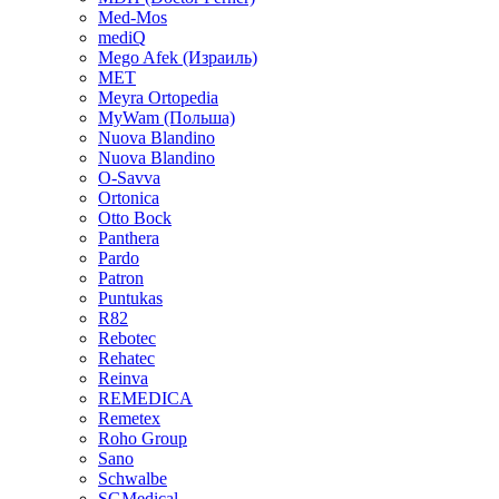
Med-Mos
mediQ
Mego Afek (Израиль)
MET
Meyra Ortopedia
MyWam (Польша)
Nuova Blandino
Nuova Blandino
O-Savva
Ortonica
Otto Bock
Panthera
Pardo
Patron
Puntukas
R82
Rebotec
Rehatec
Reinva
REMEDICA
Remetex
Roho Group
Sano
Schwalbe
SGMedical