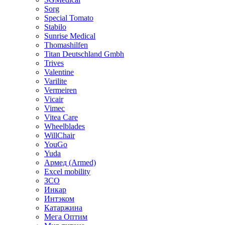
Sorg
Special Tomato
Stabilo
Sunrise Medical
Thomashilfen
Titan Deutschland Gmbh
Trives
Valentine
Varilite
Vermeiren
Vicair
Vimec
Vitea Care
Wheelblades
WillChair
YouGo
Yuda
Армед (Armed)
Еxcel mobility
ЗСО
Инкар
Интэком
Катаржина
Мега Оптим