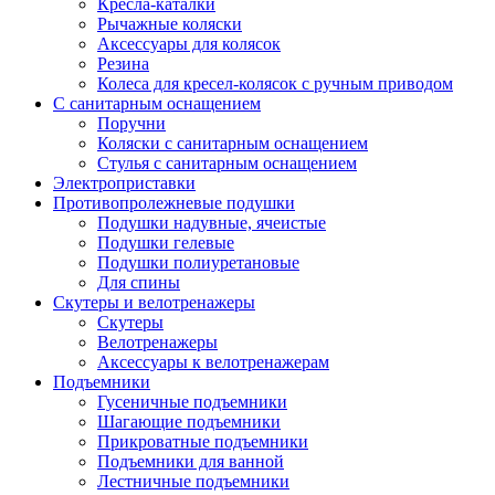
Кресла-каталки
Рычажные коляски
Аксессуары для колясок
Резина
Колеса для кресел-колясок с ручным приводом
С санитарным оснащением
Поручни
Коляски с санитарным оснащением
Стулья с санитарным оснащением
Электроприставки
Противопролежневые подушки
Подушки надувные, ячеистые
Подушки гелевые
Подушки полиуретановые
Для спины
Скутеры и велотренажеры
Скутеры
Велотренажеры
Аксессуары к велотренажерам
Подъемники
Гусеничные подъемники
Шагающие подъемники
Прикроватные подъемники
Подъемники для ванной
Лестничные подъемники