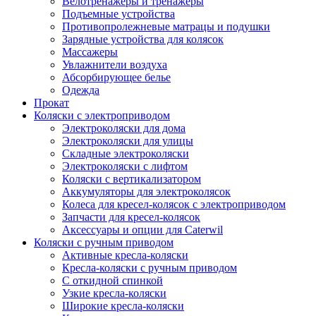
Велотренажеры и тренажеры
Подъемные устройства
Противопролежневые матрацы и подушки
Зарядные устройства для колясок
Массажеры
Увлажнители воздуха
Абсорбирующее белье
Одежда
Прокат
Коляски с электроприводом
Электроколяски для дома
Электроколяски для улицы
Складные электроколяски
Электроколяски с лифтом
Коляски с вертикализатором
Аккумуляторы для электроколясок
Колеса для кресел-колясок с электроприводом
Запчасти для кресел-колясок
Аксессуары и опции для Caterwil
Коляски с ручным приводом
Активные кресла-коляски
Кресла-коляски с ручным приводом
С откидной спинкой
Узкие кресла-коляски
Широкие кресла-коляски