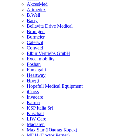
AkcesMed
Artmedex
B.Well
Barry
Bellavita Drive Medical
Bronigen
Burmeier
Caterwil
Convaid
Elbur Vertriebs GmbH
Excel mobility
Foshan
Fumagalli
Heartway
Hoggi
Hopefull Medical Equipment
iCross
Invacare
Karma
KSP Italia Srl
Kuschall
LIW Care
Maclaren
Max Star (Южная Корея)
MDH (Doctor Perner)