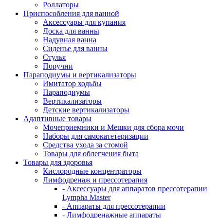
Роллаторы
Приспособления для ванной
Аксессуары для купания
Доска для ванны
Надувная ванна
Сиденье для ванны
Стулья
Поручни
Параподиумы и вертикализаторы
Имитатор ходьбы
Параподиумы
Вертикализаторы
Детские вертикализаторы
Адаптивные товары
Мочеприемники и Мешки для сбора мочи
Наборы для самокатетеризации
Средства ухода за стомой
Товары для облегчения быта
Товары для здоровья
Кислородные концентраторы
Лимфодренаж и прессотерапия
- Аксессуары для аппаратов прессотерапии
Lympha Master
- Аппараты для прессотерапии
- Лимфодренажные аппараты