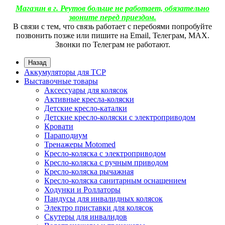
Магазин в г. Реутов больше не работает, обязательно
звоните перед приездом.
В связи с тем, что связь работает с перебоями попробуйте
позвонить позже или пишите на Email, Телеграм, МАХ.
Звонки по Телеграм не работают.
Назад
Аккумуляторы для ТСР
Выставочные товары
Аксессуары для колясок
Активные кресла-коляски
Детские кресло-каталки
Детские кресло-коляски с электроприводом
Кровати
Параподиум
Тренажеры Motomed
Кресло-коляска с электроприводом
Кресло-коляска с ручным приводом
Кресло-коляска рычажная
Кресло-коляска санитарным оснащением
Ходунки и Роллаторы
Пандусы для инвалидных колясок
Электро приставки для колясок
Скутеры для инвалидов