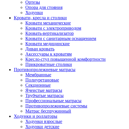
Ортезы
Опора для стояния
Ходунки
Кровати, кресла и столики
Кровати механические
Кровати с электроприводом
Кровать-вертикализатор
Кровати с санитарным оснащением
Кровати медицинские
Диван кровать
Аксессуары к кроватям
Кресло-стул повышенной комфортности
Прикроватные столики
Противопролежневые матрасы
Мембранные
Полиуретановые
Секционные
Ячеистые матрасы
Трубчатые матрасы
Профессиональные матрасы
Противопролежневые системы
Матрас беспружинный
Ходунки и роллаторы
Ходунки взрослые
Ходунки детские