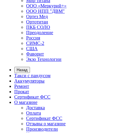
Мир титана
ООО «Меркурий+»
ООО НПП "ДВМ"
Ортез Мед
Ортотитан
ПКБ СОЛО
Преодоление
Россия
СИМС-2
США
Фаворит
Экзо Технологии
Назад
Такси с пандусом
Аккумуляторы
Ремонт
Прокат
Сертификат ФСС
О магазине
Доставка
Оплата
Сертификат ФСС
Отзывы о магазине
Производители