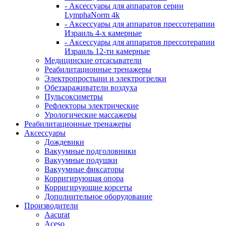
- Аксессуары для аппаратов серии
LymphaNorm 4k
- Аксессуары для аппаратов прессотерапии
Израиль 4-х камерные
- Аксессуары для аппаратов прессотерапии
Израиль 12-ти камерные
Медицинские отсасыватели
Реабилитационные тренажеры
Электропростыни и электрогрелки
Обеззараживатели воздуха
Пульсоксиметры
Рефлекторы электрические
Урологические массажеры
Реабилитационные тренажеры
Аксессуары
Дождевики
Вакуумные подголовники
Вакуумные подушки
Вакуумные фиксаторы
Корригирующая опора
Корригирующие корсеты
Дополнительное оборудование
Производители
Aacurat
Aceso