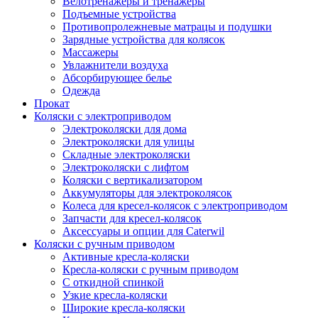
Велотренажеры и тренажеры
Подъемные устройства
Противопролежневые матрацы и подушки
Зарядные устройства для колясок
Массажеры
Увлажнители воздуха
Абсорбирующее белье
Одежда
Прокат
Коляски с электроприводом
Электроколяски для дома
Электроколяски для улицы
Складные электроколяски
Электроколяски с лифтом
Коляски с вертикализатором
Аккумуляторы для электроколясок
Колеса для кресел-колясок с электроприводом
Запчасти для кресел-колясок
Аксессуары и опции для Caterwil
Коляски с ручным приводом
Активные кресла-коляски
Кресла-коляски с ручным приводом
С откидной спинкой
Узкие кресла-коляски
Широкие кресла-коляски