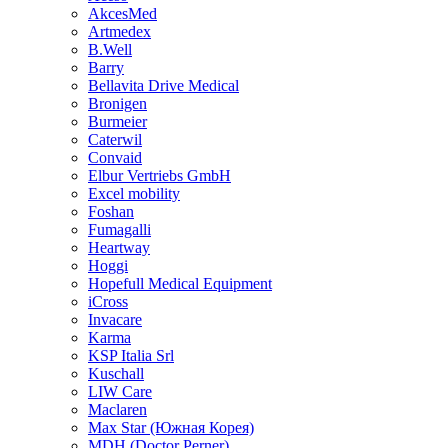
AkcesMed
Artmedex
B.Well
Barry
Bellavita Drive Medical
Bronigen
Burmeier
Caterwil
Convaid
Elbur Vertriebs GmbH
Excel mobility
Foshan
Fumagalli
Heartway
Hoggi
Hopefull Medical Equipment
iCross
Invacare
Karma
KSP Italia Srl
Kuschall
LIW Care
Maclaren
Max Star (Южная Корея)
MDH (Doctor Perner)