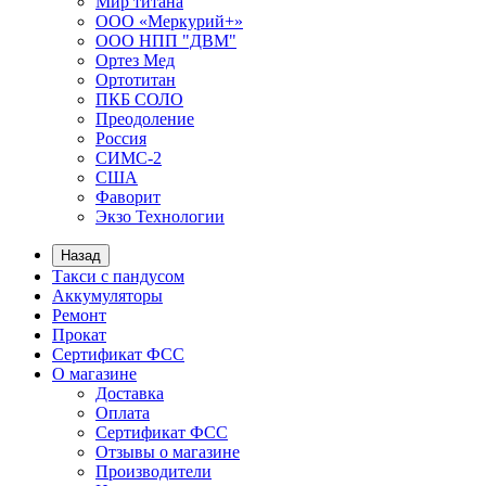
Мир титана
ООО «Меркурий+»
ООО НПП "ДВМ"
Ортез Мед
Ортотитан
ПКБ СОЛО
Преодоление
Россия
СИМС-2
США
Фаворит
Экзо Технологии
Назад
Такси с пандусом
Аккумуляторы
Ремонт
Прокат
Сертификат ФСС
О магазине
Доставка
Оплата
Сертификат ФСС
Отзывы о магазине
Производители