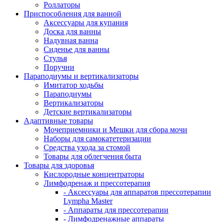
Роллаторы
Приспособления для ванной
Аксессуары для купания
Доска для ванны
Надувная ванна
Сиденье для ванны
Стулья
Поручни
Параподиумы и вертикализаторы
Имитатор ходьбы
Параподиумы
Вертикализаторы
Детские вертикализаторы
Адаптивные товары
Мочеприемники и Мешки для сбора мочи
Наборы для самокатетеризации
Средства ухода за стомой
Товары для облегчения быта
Товары для здоровья
Кислородные концентраторы
Лимфодренаж и прессотерапия
- Аксессуары для аппаратов прессотерапии
Lympha Master
- Аппараты для прессотерапии
- Лимфодренажные аппараты