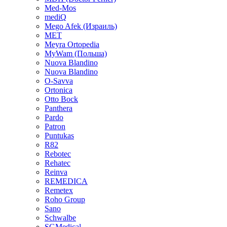
Med-Mos
mediQ
Mego Afek (Израиль)
MET
Meyra Ortopedia
MyWam (Польша)
Nuova Blandino
Nuova Blandino
O-Savva
Ortonica
Otto Bock
Panthera
Pardo
Patron
Puntukas
R82
Rebotec
Rehatec
Reinva
REMEDICA
Remetex
Roho Group
Sano
Schwalbe
SGMedical