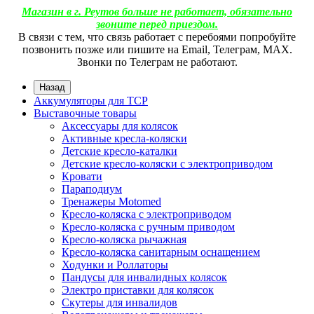
Магазин в г. Реутов больше не работает, обязательно
звоните перед приездом.
В связи с тем, что связь работает с перебоями попробуйте
позвонить позже или пишите на Email, Телеграм, МАХ.
Звонки по Телеграм не работают.
Назад
Аккумуляторы для ТСР
Выставочные товары
Аксессуары для колясок
Активные кресла-коляски
Детские кресло-каталки
Детские кресло-коляски с электроприводом
Кровати
Параподиум
Тренажеры Motomed
Кресло-коляска с электроприводом
Кресло-коляска с ручным приводом
Кресло-коляска рычажная
Кресло-коляска санитарным оснащением
Ходунки и Роллаторы
Пандусы для инвалидных колясок
Электро приставки для колясок
Скутеры для инвалидов