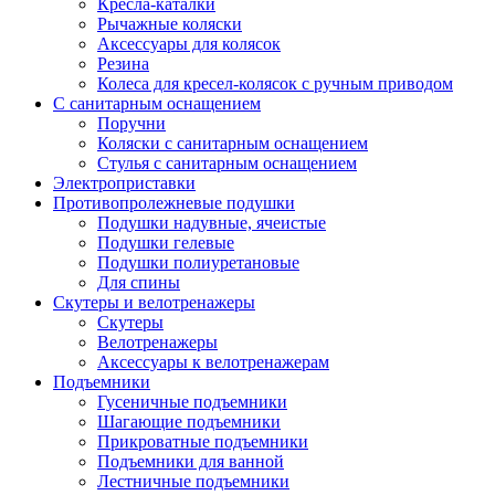
Кресла-каталки
Рычажные коляски
Аксессуары для колясок
Резина
Колеса для кресел-колясок с ручным приводом
С санитарным оснащением
Поручни
Коляски с санитарным оснащением
Стулья с санитарным оснащением
Электроприставки
Противопролежневые подушки
Подушки надувные, ячеистые
Подушки гелевые
Подушки полиуретановые
Для спины
Скутеры и велотренажеры
Скутеры
Велотренажеры
Аксессуары к велотренажерам
Подъемники
Гусеничные подъемники
Шагающие подъемники
Прикроватные подъемники
Подъемники для ванной
Лестничные подъемники