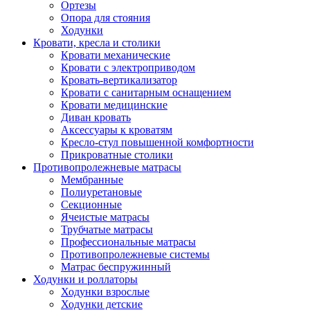
Ортезы
Опора для стояния
Ходунки
Кровати, кресла и столики
Кровати механические
Кровати с электроприводом
Кровать-вертикализатор
Кровати с санитарным оснащением
Кровати медицинские
Диван кровать
Аксессуары к кроватям
Кресло-стул повышенной комфортности
Прикроватные столики
Противопролежневые матрасы
Мембранные
Полиуретановые
Секционные
Ячеистые матрасы
Трубчатые матрасы
Профессиональные матрасы
Противопролежневые системы
Матрас беспружинный
Ходунки и роллаторы
Ходунки взрослые
Ходунки детские