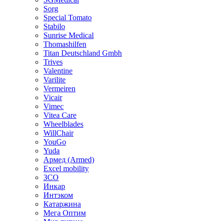
Sorg
Special Tomato
Stabilo
Sunrise Medical
Thomashilfen
Titan Deutschland Gmbh
Trives
Valentine
Varilite
Vermeiren
Vicair
Vimec
Vitea Care
Wheelblades
WillChair
YouGo
Yuda
Армед (Armed)
Еxcel mobility
ЗСО
Инкар
Интэком
Катаржина
Мега Оптим