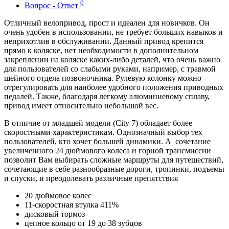
0
Вопрос - Ответ
Отличный велопривод, прост и идеален для новичков. Он
очень удобен в использовании, не требует больших навыков и
неприхотлив в обслуживании. Данный привод крепится
прямо к коляске, нет необходимости в дополнительном
закреплении на коляске каких-либо деталей, что очень важно
для пользователей со слабыми руками, например, с травмой
шейного отдела позвоночника. Рулевую колонку можно
отрегулировать для наиболее удобного положения приводных
педалей. Также, благодаря легкому алюминиевому сплаву,
привод имеет относительно небольшой вес.
В отличие от младшей модели (City 7) обладает более
скоростными характеристикам. Однозначный выбор тех
пользователей, кто хочет большей динамики. А сочетание
увеличенного 24 дюймового колеса и горной трансмиссии
позволит Вам выбирать сложные маршруты для путешествий,
сочетающие в себе разнообразные дороги, тропинки, подъемы
и спуски, и преодолевать различные препятствия
20 дюймовое колес
11-скоростная втулка 411%
дисковый тормоз
цепное кольцо от 19 до 38 зубцов