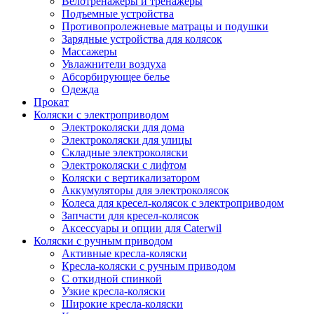
Велотренажеры и тренажеры
Подъемные устройства
Противопролежневые матрацы и подушки
Зарядные устройства для колясок
Массажеры
Увлажнители воздуха
Абсорбирующее белье
Одежда
Прокат
Коляски с электроприводом
Электроколяски для дома
Электроколяски для улицы
Складные электроколяски
Электроколяски с лифтом
Коляски с вертикализатором
Аккумуляторы для электроколясок
Колеса для кресел-колясок с электроприводом
Запчасти для кресел-колясок
Аксессуары и опции для Caterwil
Коляски с ручным приводом
Активные кресла-коляски
Кресла-коляски с ручным приводом
С откидной спинкой
Узкие кресла-коляски
Широкие кресла-коляски