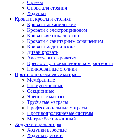
Ортезы
Опора для стояния
Ходунки
Кровати, кресла и столики
Кровати механические
Кровати с электроприводом
Кровать-вертикализатор
Кровати с санитарным оснащением
Кровати медицинские
Диван кровать
Аксессуары к кроватям
Кресло-стул повышенной комфортности
Прикроватные столики
Противопролежневые матрасы
Мембранные
Полиуретановые
Секционные
Ячеистые матрасы
Трубчатые матрасы
Профессиональные матрасы
Противопролежневые системы
Матрас беспружинный
Ходунки и роллаторы
Ходунки взрослые
Ходунки детские