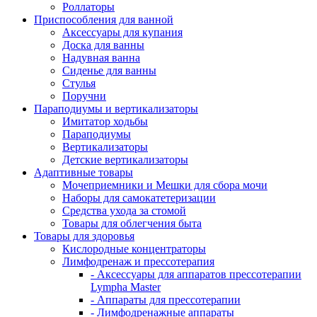
Роллаторы
Приспособления для ванной
Аксессуары для купания
Доска для ванны
Надувная ванна
Сиденье для ванны
Стулья
Поручни
Параподиумы и вертикализаторы
Имитатор ходьбы
Параподиумы
Вертикализаторы
Детские вертикализаторы
Адаптивные товары
Мочеприемники и Мешки для сбора мочи
Наборы для самокатетеризации
Средства ухода за стомой
Товары для облегчения быта
Товары для здоровья
Кислородные концентраторы
Лимфодренаж и прессотерапия
- Аксессуары для аппаратов прессотерапии
Lympha Master
- Аппараты для прессотерапии
- Лимфодренажные аппараты