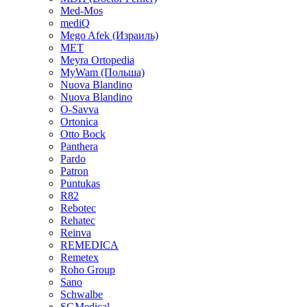
Med-Mos
mediQ
Mego Afek (Израиль)
MET
Meyra Ortopedia
MyWam (Польша)
Nuova Blandino
Nuova Blandino
O-Savva
Ortonica
Otto Bock
Panthera
Pardo
Patron
Puntukas
R82
Rebotec
Rehatec
Reinva
REMEDICA
Remetex
Roho Group
Sano
Schwalbe
SGMedical