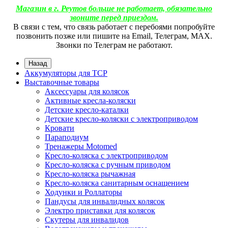
Магазин в г. Реутов больше не работает, обязательно
звоните перед приездом.
В связи с тем, что связь работает с перебоями попробуйте
позвонить позже или пишите на Email, Телеграм, МАХ.
Звонки по Телеграм не работают.
Назад
Аккумуляторы для ТСР
Выставочные товары
Аксессуары для колясок
Активные кресла-коляски
Детские кресло-каталки
Детские кресло-коляски с электроприводом
Кровати
Параподиум
Тренажеры Motomed
Кресло-коляска с электроприводом
Кресло-коляска с ручным приводом
Кресло-коляска рычажная
Кресло-коляска санитарным оснащением
Ходунки и Роллаторы
Пандусы для инвалидных колясок
Электро приставки для колясок
Скутеры для инвалидов