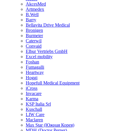
AkcesMed
Artmedex
B.Well
Barry
Bellavita Drive Medical
Bronigen
Burmeier
Caterwil
Convaid
Elbur Vertriebs GmbH
Excel mobility
Foshan
Fumagalli
Heartway
Hoggi
Hopefull Medical Equipment
iCross
Invacare
Karma
KSP Italia Srl
Kuschall
LIW Care
Maclaren
Max Star (Южная Корея)
MDH (Doctor Perner)