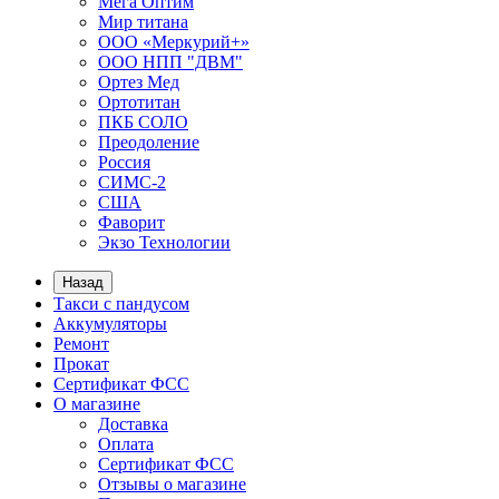
Мега Оптим
Мир титана
ООО «Меркурий+»
ООО НПП "ДВМ"
Ортез Мед
Ортотитан
ПКБ СОЛО
Преодоление
Россия
СИМС-2
США
Фаворит
Экзо Технологии
Назад
Такси с пандусом
Аккумуляторы
Ремонт
Прокат
Сертификат ФСС
О магазине
Доставка
Оплата
Сертификат ФСС
Отзывы о магазине