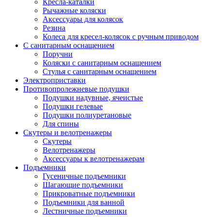
Кресла-каталки
Рычажные коляски
Аксессуары для колясок
Резина
Колеса для кресел-колясок с ручным приводом
С санитарным оснащением
Поручни
Коляски с санитарным оснащением
Стулья с санитарным оснащением
Электроприставки
Противопролежневые подушки
Подушки надувные, ячеистые
Подушки гелевые
Подушки полиуретановые
Для спины
Скутеры и велотренажеры
Скутеры
Велотренажеры
Аксессуары к велотренажерам
Подъемники
Гусеничные подъемники
Шагающие подъемники
Прикроватные подъемники
Подъемники для ванной
Лестничные подъемники