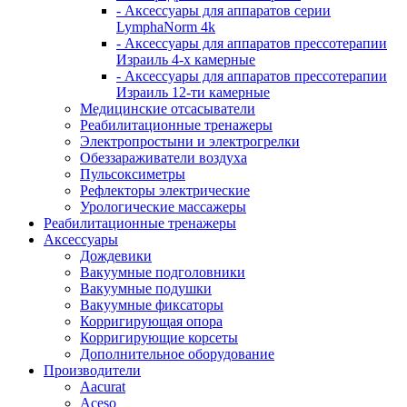
- Аксессуары для аппаратов серии
LymphaNorm 4k
- Аксессуары для аппаратов прессотерапии
Израиль 4-х камерные
- Аксессуары для аппаратов прессотерапии
Израиль 12-ти камерные
Медицинские отсасыватели
Реабилитационные тренажеры
Электропростыни и электрогрелки
Обеззараживатели воздуха
Пульсоксиметры
Рефлекторы электрические
Урологические массажеры
Реабилитационные тренажеры
Аксессуары
Дождевики
Вакуумные подголовники
Вакуумные подушки
Вакуумные фиксаторы
Корригирующая опора
Корригирующие корсеты
Дополнительное оборудование
Производители
Aacurat
Aceso