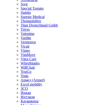
Sorg
Special Tomato
Stabilo
Sunrise Medical
Thomashilfen
Titan Deutschland Gmbh
Trives
Valentine
Varilite
Vermeiren
Vicair
Vimec
VitaMove
Vitea Care
Wheelblades
WillChair
YouGo
Yuda
Армед (Armed)
Еxcel mobility
ЗСО
Инкар
Интэком
Катаржина