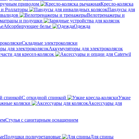
с ручным приводом
Кресло-коляска
 и Роллаторы
Пандусы для
нвалидов
Велотренажеры и
матрацы и подушки
Абсорбирующее белье
Одежда
Складные электроколяски
Аккумуляторы для электроколясок
части для кресел-колясок
С откидной спинкой
Узкие
жные коляски
Аксессуары для
Стулья с санитарным оснащением
Подушки полиуретановые
Для спины