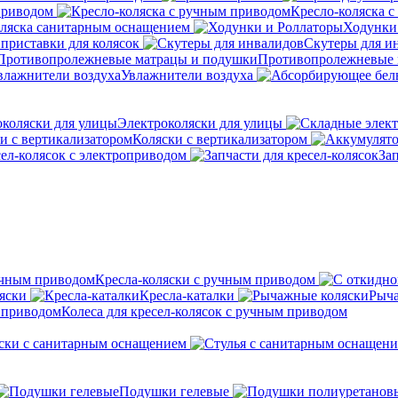
приводом
Кресло-коляска 
оляска санитарным оснащением
Ходунки
приставки для колясок
Скутеры для и
Противопролежневые 
Увлажнители воздуха
Электроколяски для улицы
Коляски с вертикализатором
сел-колясок с электроприводом
Зап
Кресла-коляски с ручным приводом
яски
Кресла-каталки
Рыча
Колеса для кресел-колясок с ручным приводом
ски с санитарным оснащением
Подушки гелевые