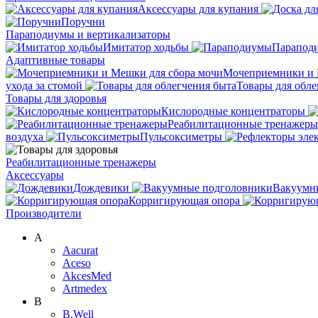
Аксессуары для купания
Поручни
Параподиумы и вертикализаторы
Имитатор ходьбы
Парапод
Адаптивные товары
Мочеприемники и 
ухода за стомой
Товары для обле
Товары для здоровья
Кислородные концентраторы
Реабилитационные тренажеры
воздуха
Пульсоксиметры
Реабилитационные тренажеры
Аксессуары
Дождевики
Вакуумн
Корригирующая опора
Производители
A
Aacurat
Aceso
AkcesMed
Artmedex
B
B.Well