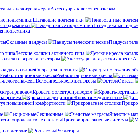
Аксессуары к велотренажерам
Шагающие подъемники
е подъемники
Передвижные подъе
ля подъемника
Складные пандусы
Пандусы теле
Детские коляски активного типа
 коляски с вертикализатором
Ак
Опора для ползания
Реабилитационные кресла
Велосипеды-велотренажеры
Ортезы
Кровати с электроприводом
снащением
Кровати медицинские
тул повышенной комфортности
Прикро
ые
Секционные
Ячеистые ма
Противопролежневые системы
унки детские
Роллаторы