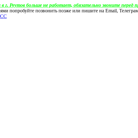
 в г. Реутов больше не работает, обязательно звоните перед п
ебоями попробуйте позвонить позже или пишите на Email, Телегр
ФСС