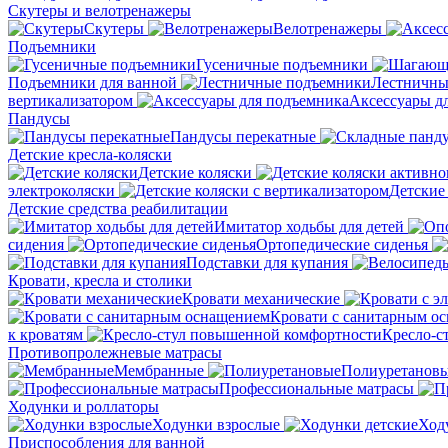
Скутеры и велотренажеры
Скутеры
Велотренажеры
Подъемники
Гусеничные подъемники
Подъемники для ванной
Лестничны
вертикализатором
Аксессуары д
Пандусы
Пандусы перекатные
Детские кресла-коляски
Детские коляски
электроколяски
Детские
Детские средства реабилитации
Имитатор ходьбы для детей
сидения
Ортопедические сиденья
Подставки для купания
Кровати, кресла и столики
Кровати механические
Кровати с санитарным о
к кроватям
Кресло-с
Противопролежневые матрасы
Мембранные
Полиуретанов
Профессиональные матрасы
Ходунки и роллаторы
Ходунки взрослые
Ход
Приспособления для ванной