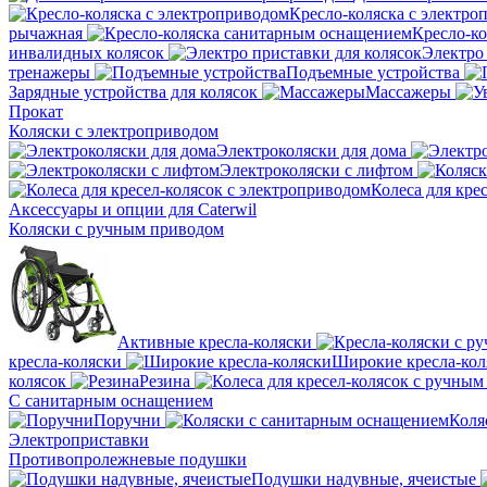
Кресло-коляска с электро
рычажная
Кресло-к
инвалидных колясок
Электро 
тренажеры
Подъемные устройства
Зарядные устройства для колясок
Массажеры
Прокат
Коляски с электроприводом
Электроколяски для дома
Электроколяски с лифтом
Колеса для кре
Аксессуары и опции для Caterwil
Коляски с ручным приводом
Активные кресла-коляски
кресла-коляски
Широкие кресла-кол
колясок
Резина
С санитарным оснащением
Поручни
Коля
Электроприставки
Противопролежневые подушки
Подушки надувные, ячеистые