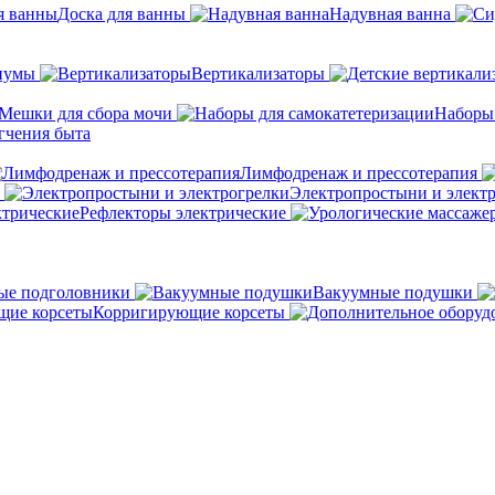
Доска для ванны
Надувная ванна
иумы
Вертикализаторы
Мешки для сбора мочи
Наборы
гчения быта
Лимфодренаж и прессотерапия
Электропростыни и элект
Рефлекторы электрические
ые подголовники
Вакуумные подушки
Корригирующие корсеты