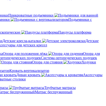
Прикроватные подъемники
мники
Подъемники с
скопические
Пандусы платформа
Детские кресла-каталки
Детские
сессуары для детских кресел
Опора для положения лёжа
Опора для
Система ортопедических подушек
Опора для стояния
Ходунки
Кровать-вертикализатор
Диван кровать
Аксессуары
ватные столики
трасы
Трубчатые матрасы
Матрас беспружинный