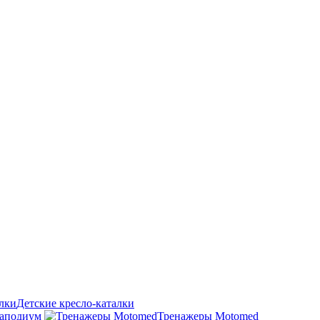
Детские кресло-каталки
аподиум
Тренажеры Motomed