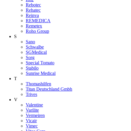
Rebotec
Rehatec
Reinva
REMEDICA
Remetex
Roho Group
S
Sano
Schwalbe
SGMedical
Sorg
Special Tomato
Stabilo
Sunrise Medical
T
Thomashilfen
Titan Deutschland Gmbh
Trives
V
Valentine
Varilite
Vermeiren
Vicair
Vimec