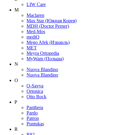
LIW Care
M
Maclaren
Max Star (Южная Корея)
MDH (Doctor Perner)
Med-Mos
mediQ
Mego Afek (Израиль)
MET
Meyra Ortopedia
MyWam (Польша)
N
Nuova Blandino
Nuova Blandino
O
O-Savva
Ortonica
Otto Bock
P
Panthera
Pardo
Patron
Puntukas
R
R82