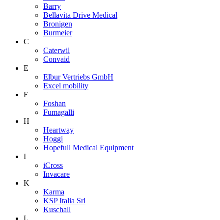
Barry
Bellavita Drive Medical
Bronigen
Burmeier
C
Caterwil
Convaid
E
Elbur Vertriebs GmbH
Excel mobility
F
Foshan
Fumagalli
H
Heartway
Hoggi
Hopefull Medical Equipment
I
iCross
Invacare
K
Karma
KSP Italia Srl
Kuschall
L