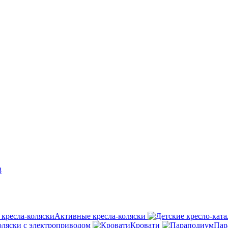
8
Активные кресла-коляски
оляски с электроприводом
Кровати
Пар