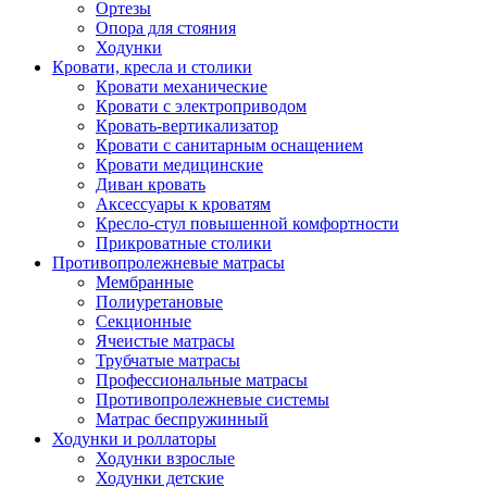
Ортезы
Опора для стояния
Ходунки
Кровати, кресла и столики
Кровати механические
Кровати с электроприводом
Кровать-вертикализатор
Кровати с санитарным оснащением
Кровати медицинские
Диван кровать
Аксессуары к кроватям
Кресло-стул повышенной комфортности
Прикроватные столики
Противопролежневые матрасы
Мембранные
Полиуретановые
Секционные
Ячеистые матрасы
Трубчатые матрасы
Профессиональные матрасы
Противопролежневые системы
Матрас беспружинный
Ходунки и роллаторы
Ходунки взрослые
Ходунки детские