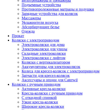
Велотренажеры и тренажеры
Подъемные устройства
Противопролежневые матрацы и подушки
Зарядные устройства для колясок
Массажеры
Увлажнители воздуха
Абсорбирующее белье
Одежда
Прокат
Коляски с электроприводом
Электроколяски для дома
Электроколяски для улицы
Складные электроколяски
Электроколяски с лифтом
Коляски с вертикализатором
Аккумуляторы для электроколясок
Колеса для кресел-колясок с электроприводом
Запчасти для кресел-колясок
Аксессуары и опции для Caterwil
Коляски с ручным приводом
Активные кресла-коляски
Кресла-коляски с ручным приводом
С откидной спинкой
Узкие кресла-коляски
Широкие кресла-коляски