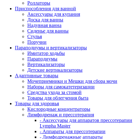
Роллаторы
Приспособления для ванной
Аксессуары для купания
Доска для ванны
Надувная ванна
Сиденье для ванны
Стулья
Поручни
Параподиумы и вертикализаторы
Имитатор ходьбы
Параподиумы
Вертикализаторы
Детские вертикализаторы
Адаптивные товары
Мочеприемники и Мешки для сбора мочи
Наборы для самокатетеризации
Средства ухода за стомой
Товары для облегчения быта
Товары для здоровья
Кислородные концентраторы
Лимфодренаж и прессотерапия
- Аксессуары для аппаратов прессотерапии
Lympha Master
- Аппараты для прессотерапии
- Лимфодренажные аппараты