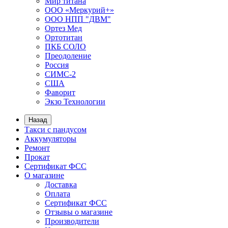
Мир титана
ООО «Меркурий+»
ООО НПП "ДВМ"
Ортез Мед
Ортотитан
ПКБ СОЛО
Преодоление
Россия
СИМС-2
США
Фаворит
Экзо Технологии
Назад
Такси с пандусом
Аккумуляторы
Ремонт
Прокат
Сертификат ФСС
О магазине
Доставка
Оплата
Сертификат ФСС
Отзывы о магазине
Производители