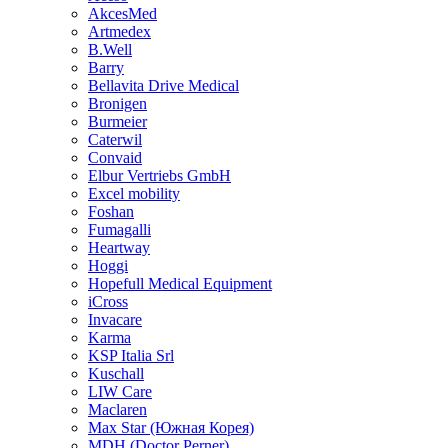
AkcesMed
Artmedex
B.Well
Barry
Bellavita Drive Medical
Bronigen
Burmeier
Caterwil
Convaid
Elbur Vertriebs GmbH
Excel mobility
Foshan
Fumagalli
Heartway
Hoggi
Hopefull Medical Equipment
iCross
Invacare
Karma
KSP Italia Srl
Kuschall
LIW Care
Maclaren
Max Star (Южная Корея)
MDH (Doctor Perner)