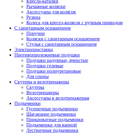
Кресла-каталки
Рычажные коляски
Аксессуары для колясок
Резина
Колеса для кресел-колясок с ручным приводом
С санитарным оснащением
Поручни
Коляски с санитарным оснащением
Стулья с санитарным оснащением
Электроприставки
Противопролежневые подушки
Подушки надувные, ячеистые
Подушки гелевые
Подушки полиуретановые
Для спины
Скутеры и велотренажеры
Скутеры
Велотренажеры
Аксессуары к велотренажерам
Подъемники
Гусеничные подъемники
Шагающие подъемники
Прикроватные подъемники
Подъемники для ванной
Лестничные подъемники