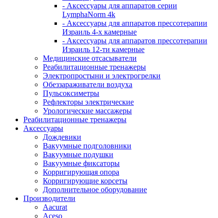
- Аксессуары для аппаратов серии
LymphaNorm 4k
- Аксессуары для аппаратов прессотерапии
Израиль 4-х камерные
- Аксессуары для аппаратов прессотерапии
Израиль 12-ти камерные
Медицинские отсасыватели
Реабилитационные тренажеры
Электропростыни и электрогрелки
Обеззараживатели воздуха
Пульсоксиметры
Рефлекторы электрические
Урологические массажеры
Реабилитационные тренажеры
Аксессуары
Дождевики
Вакуумные подголовники
Вакуумные подушки
Вакуумные фиксаторы
Корригирующая опора
Корригирующие корсеты
Дополнительное оборудование
Производители
Aacurat
Aceso