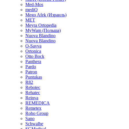
Med-Mos
mediQ
Mego Afek (Израиль)
MET
Meyra Ortopedia
MyWam (Польша)
Nuova Blandino
Nuova Blandino
O-Savva
Ortonica
Otto Bock
Panthera
Pardo
Patron
Puntukas
R82
Rebotec
Rehatec
Reinva
REMEDICA
Remetex
Roho Group
Sano
Schwalbe
SGMedical