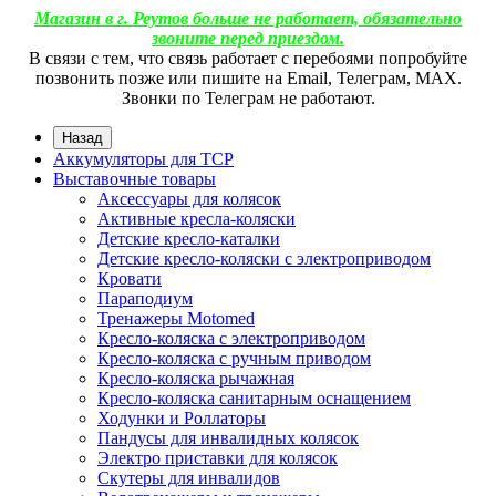
Магазин в г. Реутов больше не работает, обязательно
звоните перед приездом.
В связи с тем, что связь работает с перебоями попробуйте
позвонить позже или пишите на Email, Телеграм, МАХ.
Звонки по Телеграм не работают.
Назад
Аккумуляторы для ТСР
Выставочные товары
Аксессуары для колясок
Активные кресла-коляски
Детские кресло-каталки
Детские кресло-коляски с электроприводом
Кровати
Параподиум
Тренажеры Motomed
Кресло-коляска с электроприводом
Кресло-коляска с ручным приводом
Кресло-коляска рычажная
Кресло-коляска санитарным оснащением
Ходунки и Роллаторы
Пандусы для инвалидных колясок
Электро приставки для колясок
Скутеры для инвалидов