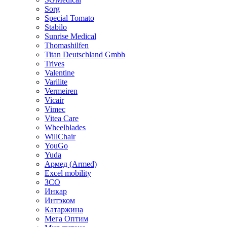
Sorg
Special Tomato
Stabilo
Sunrise Medical
Thomashilfen
Titan Deutschland Gmbh
Trives
Valentine
Varilite
Vermeiren
Vicair
Vimec
Vitea Care
Wheelblades
WillChair
YouGo
Yuda
Армед (Armed)
Еxcel mobility
ЗСО
Инкар
Интэком
Катаржина
Мега Оптим