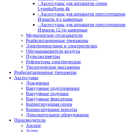
- Аксессуары для аппаратов серии
LymphaNorm 4k
- Аксессуары для аппаратов прессотерапии
Израиль 4-х камерные
- Аксессуары для аппаратов прессотерапии
Израиль 12-ти камерные
Медицинские отсасыватели
Реабилитационные тренажеры
Электропростыни и электрогрелки
Обеззараживатели воздуха
Пульсоксиметры
Рефлекторы электрические
Урологические массажеры
Реабилитационные тренажеры
Аксессуары
Дождевики
Вакуумные подголовники
Вакуумные подушки
Вакуумные фиксаторы
Корригирующая опора
Корригирующие корсеты
Дополнительное оборудование
Производители
Aacurat
Aceso