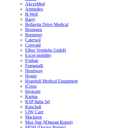
AkcesMed
Artmedex
B.Well
Barry
Bellavita Drive Medical
Bronigen
Burmeier
Caterwil
Convaid
Elbur Vertriebs GmbH
Excel mobility
Foshan
Fumagalli
Heartway
Hoggi
Hopefull Medical Equipment
iCross
Invacare
Karma
KSP Italia Srl
Kuschall
LIW Care
Maclaren
Max Star (Южная Корея)
MDH (Doctor Perner)