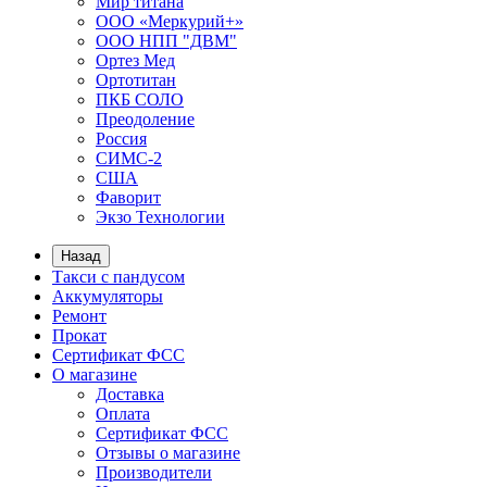
Мир титана
ООО «Меркурий+»
ООО НПП "ДВМ"
Ортез Мед
Ортотитан
ПКБ СОЛО
Преодоление
Россия
СИМС-2
США
Фаворит
Экзо Технологии
Назад
Такси с пандусом
Аккумуляторы
Ремонт
Прокат
Сертификат ФСС
О магазине
Доставка
Оплата
Сертификат ФСС
Отзывы о магазине
Производители