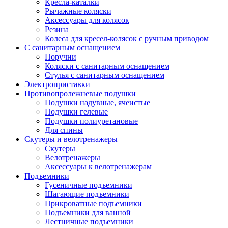
Кресла-каталки
Рычажные коляски
Аксессуары для колясок
Резина
Колеса для кресел-колясок с ручным приводом
С санитарным оснащением
Поручни
Коляски с санитарным оснащением
Стулья с санитарным оснащением
Электроприставки
Противопролежневые подушки
Подушки надувные, ячеистые
Подушки гелевые
Подушки полиуретановые
Для спины
Скутеры и велотренажеры
Скутеры
Велотренажеры
Аксессуары к велотренажерам
Подъемники
Гусеничные подъемники
Шагающие подъемники
Прикроватные подъемники
Подъемники для ванной
Лестничные подъемники