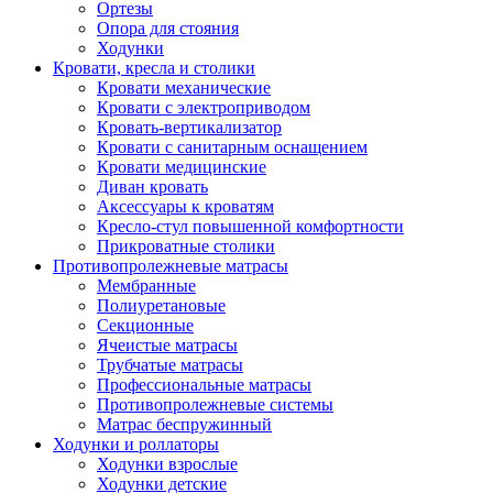
Ортезы
Опора для стояния
Ходунки
Кровати, кресла и столики
Кровати механические
Кровати с электроприводом
Кровать-вертикализатор
Кровати с санитарным оснащением
Кровати медицинские
Диван кровать
Аксессуары к кроватям
Кресло-стул повышенной комфортности
Прикроватные столики
Противопролежневые матрасы
Мембранные
Полиуретановые
Секционные
Ячеистые матрасы
Трубчатые матрасы
Профессиональные матрасы
Противопролежневые системы
Матрас беспружинный
Ходунки и роллаторы
Ходунки взрослые
Ходунки детские