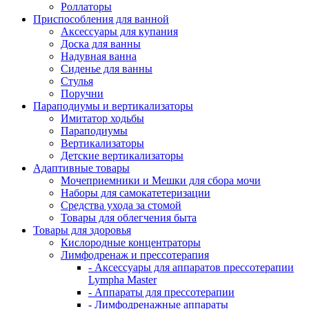
Роллаторы
Приспособления для ванной
Аксессуары для купания
Доска для ванны
Надувная ванна
Сиденье для ванны
Стулья
Поручни
Параподиумы и вертикализаторы
Имитатор ходьбы
Параподиумы
Вертикализаторы
Детские вертикализаторы
Адаптивные товары
Мочеприемники и Мешки для сбора мочи
Наборы для самокатетеризации
Средства ухода за стомой
Товары для облегчения быта
Товары для здоровья
Кислородные концентраторы
Лимфодренаж и прессотерапия
- Аксессуары для аппаратов прессотерапии
Lympha Master
- Аппараты для прессотерапии
- Лимфодренажные аппараты