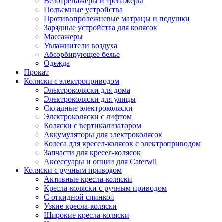
Велотренажеры и тренажеры
Подъемные устройства
Противопролежневые матрацы и подушки
Зарядные устройства для колясок
Массажеры
Увлажнители воздуха
Абсорбирующее белье
Одежда
Прокат
Коляски с электроприводом
Электроколяски для дома
Электроколяски для улицы
Складные электроколяски
Электроколяски с лифтом
Коляски с вертикализатором
Аккумуляторы для электроколясок
Колеса для кресел-колясок с электроприводом
Запчасти для кресел-колясок
Аксессуары и опции для Caterwil
Коляски с ручным приводом
Активные кресла-коляски
Кресла-коляски с ручным приводом
С откидной спинкой
Узкие кресла-коляски
Широкие кресла-коляски