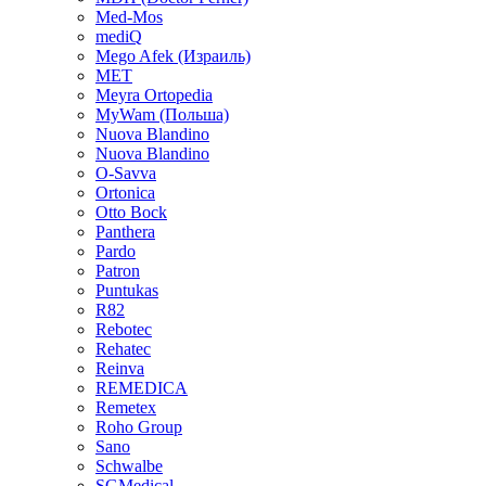
Med-Mos
mediQ
Mego Afek (Израиль)
MET
Meyra Ortopedia
MyWam (Польша)
Nuova Blandino
Nuova Blandino
O-Savva
Ortonica
Otto Bock
Panthera
Pardo
Patron
Puntukas
R82
Rebotec
Rehatec
Reinva
REMEDICA
Remetex
Roho Group
Sano
Schwalbe
SGMedical