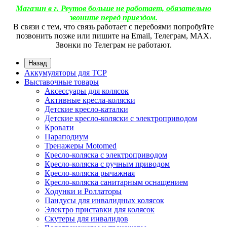
Магазин в г. Реутов больше не работает, обязательно
звоните перед приездом.
В связи с тем, что связь работает с перебоями попробуйте
позвонить позже или пишите на Email, Телеграм, МАХ.
Звонки по Телеграм не работают.
Назад
Аккумуляторы для ТСР
Выставочные товары
Аксессуары для колясок
Активные кресла-коляски
Детские кресло-каталки
Детские кресло-коляски с электроприводом
Кровати
Параподиум
Тренажеры Motomed
Кресло-коляска с электроприводом
Кресло-коляска с ручным приводом
Кресло-коляска рычажная
Кресло-коляска санитарным оснащением
Ходунки и Роллаторы
Пандусы для инвалидных колясок
Электро приставки для колясок
Скутеры для инвалидов