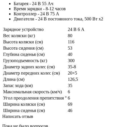
Батарея - 24 В 55 Ач
Время зарядки - 8-12 часов
Контроллер - 24 В 75 А
Двигатели - 24 В постоянного тока, 500 Вт x2
Зарядное устройство
24 В 6 А
Вес коляски (кг)
80
Высота коляски (см)
116
Высота сидения (см)
53
Глубина сиденья (см)
40
Грузоподъемность (кг)
300
Диаметр задних колес (см)
35-8
Диаметр передних колес (см)
20×5
Длина (см)
126,5
Запас хода (км)
35
Максимальная скорость (км/ч)
6
Угол преодоления препятствия °
6
Ширина коляски (см)
69
Ширина сиденья (см)
46
Написать отзыв
Пока не было вопросов.