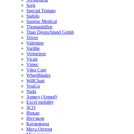
Sorg
Special Tomato
Stabilo
Sunrise Medical
Thomashilfen
Titan Deutschland Gmbh
Trives
Valentine
Varilite
Vermeiren
Vicair
Vimec
Vitea Care
Wheelblades
WillChair
YouGo
Yuda
Армед (Armed)
Еxcel mobility
ЗСО
Инкар
Интэком
Катаржина
Мега Оптим