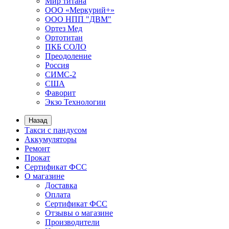
Мир титана
ООО «Меркурий+»
ООО НПП "ДВМ"
Ортез Мед
Ортотитан
ПКБ СОЛО
Преодоление
Россия
СИМС-2
США
Фаворит
Экзо Технологии
Назад
Такси с пандусом
Аккумуляторы
Ремонт
Прокат
Сертификат ФСС
О магазине
Доставка
Оплата
Сертификат ФСС
Отзывы о магазине
Производители