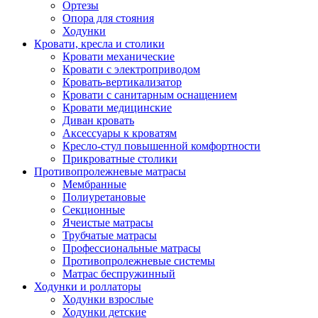
Ортезы
Опора для стояния
Ходунки
Кровати, кресла и столики
Кровати механические
Кровати с электроприводом
Кровать-вертикализатор
Кровати с санитарным оснащением
Кровати медицинские
Диван кровать
Аксессуары к кроватям
Кресло-стул повышенной комфортности
Прикроватные столики
Противопролежневые матрасы
Мембранные
Полиуретановые
Секционные
Ячеистые матрасы
Трубчатые матрасы
Профессиональные матрасы
Противопролежневые системы
Матрас беспружинный
Ходунки и роллаторы
Ходунки взрослые
Ходунки детские