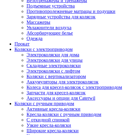
Велотренажеры и тренажеры
Подъемные устройства
Противопролежневые матрацы и подушки
Зарядные устройства для колясок
Массажеры
Увлажнители воздуха
Абсорбирующее белье
Одежда
Прокат
Коляски с электроприводом
Электроколяски для дома
Электроколяски для улицы
Складные электроколяски
Электроколяски с лифтом
Коляски с вертикализатором
Аккумуляторы для электроколясок
Колеса для кресел-колясок с электроприводом
Запчасти для кресел-колясок
Аксессуары и опции для Caterwil
Коляски с ручным приводом
Активные кресла-коляски
Кресла-коляски с ручным приводом
С откидной спинкой
Узкие кресла-коляски
Широкие кресла-коляски