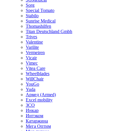
Sorg
Special Tomato
Stabilo
Sunrise Medical
Thomashilfen
Titan Deutschland Gmbh
Trives
Valentine
Varilite
Vermeiren
Vicair
Vimec
Vitea Care
Wheelblades
WillChair
YouGo
Yuda
Армед (Armed)
Еxcel mobility
ЗСО
Инкар
Интэком
Катаржина
Мега Оптим