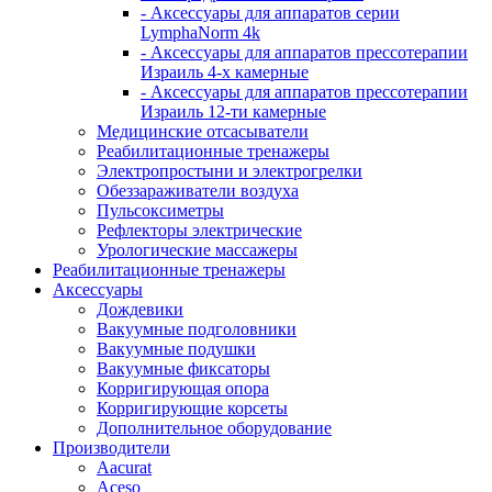
- Аксессуары для аппаратов серии
LymphaNorm 4k
- Аксессуары для аппаратов прессотерапии
Израиль 4-х камерные
- Аксессуары для аппаратов прессотерапии
Израиль 12-ти камерные
Медицинские отсасыватели
Реабилитационные тренажеры
Электропростыни и электрогрелки
Обеззараживатели воздуха
Пульсоксиметры
Рефлекторы электрические
Урологические массажеры
Реабилитационные тренажеры
Аксессуары
Дождевики
Вакуумные подголовники
Вакуумные подушки
Вакуумные фиксаторы
Корригирующая опора
Корригирующие корсеты
Дополнительное оборудование
Производители
Aacurat
Aceso