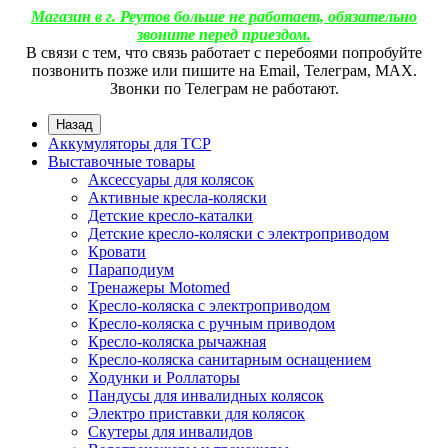
Магазин в г. Реутов больше не работает, обязательно
звоните перед приездом.
В связи с тем, что связь работает с перебоями попробуйте
позвонить позже или пишите на Email, Телеграм, МАХ.
Звонки по Телеграм не работают.
Назад
Аккумуляторы для ТСР
Выставочные товары
Аксессуары для колясок
Активные кресла-коляски
Детские кресло-каталки
Детские кресло-коляски с электроприводом
Кровати
Параподиум
Тренажеры Motomed
Кресло-коляска с электроприводом
Кресло-коляска с ручным приводом
Кресло-коляска рычажная
Кресло-коляска санитарным оснащением
Ходунки и Роллаторы
Пандусы для инвалидных колясок
Электро приставки для колясок
Скутеры для инвалидов