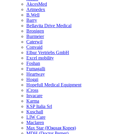
AkcesMed
Artmedex
B.Well
Barry
Bellavita Drive Medical
Bronigen
Burmeier
Caterwil
Convaid
Elbur Vertriebs GmbH
Excel mobility
Foshan
Fumagalli
Heartway
Hoggi
Hopefull Medical Equipment
iCross
Invacare
Karma
KSP Italia Srl
Kuschall
LIW Care
Maclaren
Max Star (Южная Корея)
MDH (Doctor Perner)