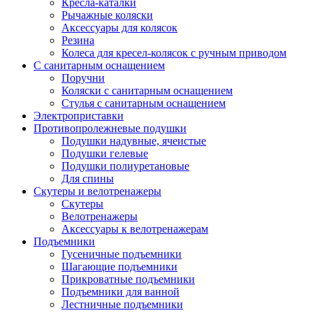
Кресла-каталки
Рычажные коляски
Аксессуары для колясок
Резина
Колеса для кресел-колясок с ручным приводом
С санитарным оснащением
Поручни
Коляски с санитарным оснащением
Стулья с санитарным оснащением
Электроприставки
Противопролежневые подушки
Подушки надувные, ячеистые
Подушки гелевые
Подушки полиуретановые
Для спины
Скутеры и велотренажеры
Скутеры
Велотренажеры
Аксессуары к велотренажерам
Подъемники
Гусеничные подъемники
Шагающие подъемники
Прикроватные подъемники
Подъемники для ванной
Лестничные подъемники