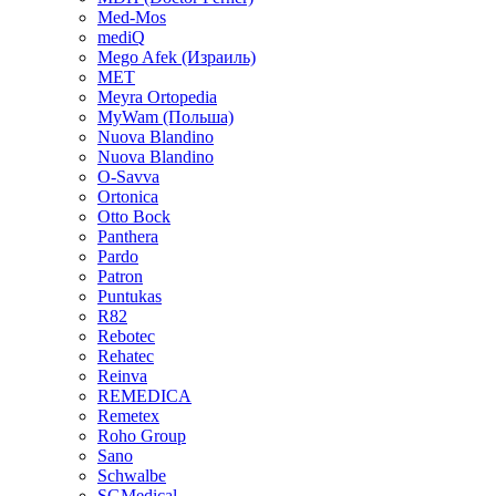
Med-Mos
mediQ
Mego Afek (Израиль)
MET
Meyra Ortopedia
MyWam (Польша)
Nuova Blandino
Nuova Blandino
O-Savva
Ortonica
Otto Bock
Panthera
Pardo
Patron
Puntukas
R82
Rebotec
Rehatec
Reinva
REMEDICA
Remetex
Roho Group
Sano
Schwalbe
SGMedical