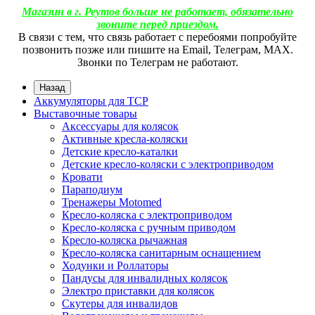
Магазин в г. Реутов больше не работает, обязательно
звоните перед приездом.
В связи с тем, что связь работает с перебоями попробуйте
позвонить позже или пишите на Email, Телеграм, МАХ.
Звонки по Телеграм не работают.
Назад
Аккумуляторы для ТСР
Выставочные товары
Аксессуары для колясок
Активные кресла-коляски
Детские кресло-каталки
Детские кресло-коляски с электроприводом
Кровати
Параподиум
Тренажеры Motomed
Кресло-коляска с электроприводом
Кресло-коляска с ручным приводом
Кресло-коляска рычажная
Кресло-коляска санитарным оснащением
Ходунки и Роллаторы
Пандусы для инвалидных колясок
Электро приставки для колясок
Скутеры для инвалидов