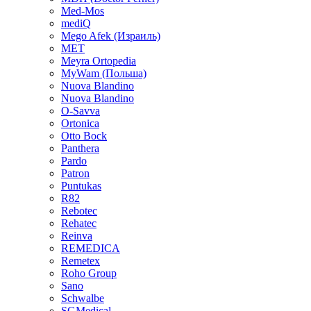
Med-Mos
mediQ
Mego Afek (Израиль)
MET
Meyra Ortopedia
MyWam (Польша)
Nuova Blandino
Nuova Blandino
O-Savva
Ortonica
Otto Bock
Panthera
Pardo
Patron
Puntukas
R82
Rebotec
Rehatec
Reinva
REMEDICA
Remetex
Roho Group
Sano
Schwalbe
SGMedical