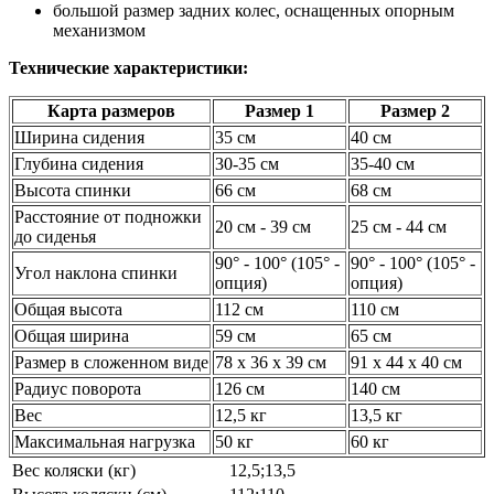
большой размер задних колес, оснащенных опорным
механизмом
Технические характеристики:
Карта размеров
Размер 1
Размер 2
Ширина сидения
35 см
40 см
Глубина сидения
30-35 см
35-40 см
Высота спинки
66 см
68 см
Расстояние от подножки
20 см - 39 см
25 см - 44 см
до сиденья
90° - 100° (105° -
90° - 100° (105° -
Угол наклона спинки
опция)
опция)
Общая высота
112 см
110 см
Общая ширина
59 см
65 см
Размер в сложенном виде
78 x 36 x 39 см
91 x 44 x 40 см
Радиус поворота
126 см
140 см
Вес
12,5 кг
13,5 кг
Максимальная нагрузка
50 кг
60 кг
Вес коляски (кг)
12,5;13,5