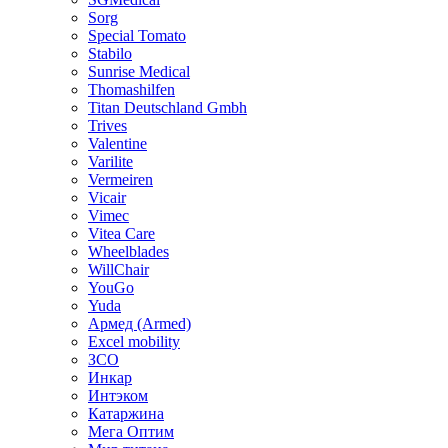
Sorg
Special Tomato
Stabilo
Sunrise Medical
Thomashilfen
Titan Deutschland Gmbh
Trives
Valentine
Varilite
Vermeiren
Vicair
Vimec
Vitea Care
Wheelblades
WillChair
YouGo
Yuda
Армед (Armed)
Еxcel mobility
ЗСО
Инкар
Интэком
Катаржина
Мега Оптим