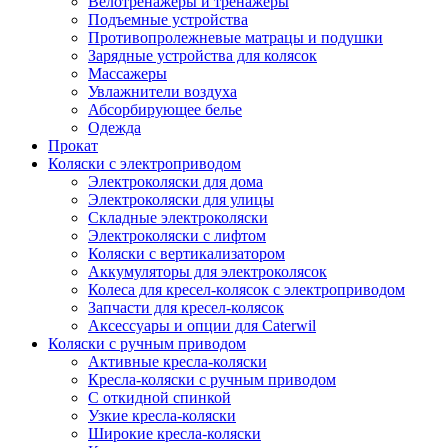
Велотренажеры и тренажеры
Подъемные устройства
Противопролежневые матрацы и подушки
Зарядные устройства для колясок
Массажеры
Увлажнители воздуха
Абсорбирующее белье
Одежда
Прокат
Коляски с электроприводом
Электроколяски для дома
Электроколяски для улицы
Складные электроколяски
Электроколяски с лифтом
Коляски с вертикализатором
Аккумуляторы для электроколясок
Колеса для кресел-колясок с электроприводом
Запчасти для кресел-колясок
Аксессуары и опции для Caterwil
Коляски с ручным приводом
Активные кресла-коляски
Кресла-коляски с ручным приводом
С откидной спинкой
Узкие кресла-коляски
Широкие кресла-коляски