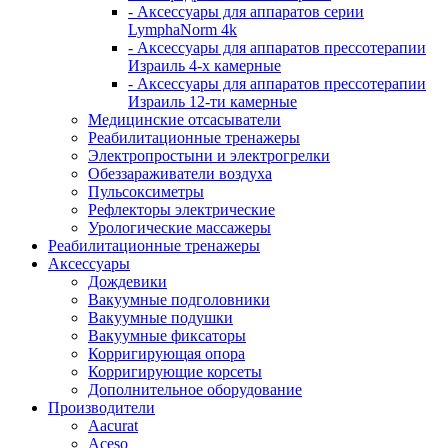
- Аксессуары для аппаратов серии
LymphaNorm 4k
- Аксессуары для аппаратов прессотерапии
Израиль 4-х камерные
- Аксессуары для аппаратов прессотерапии
Израиль 12-ти камерные
Медицинские отсасыватели
Реабилитационные тренажеры
Электропростыни и электрогрелки
Обеззараживатели воздуха
Пульсоксиметры
Рефлекторы электрические
Урологические массажеры
Реабилитационные тренажеры
Аксессуары
Дождевики
Вакуумные подголовники
Вакуумные подушки
Вакуумные фиксаторы
Корригирующая опора
Корригирующие корсеты
Дополнительное оборудование
Производители
Aacurat
Aceso