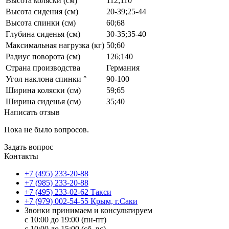
Высота коляски (см)
112;110
Высота сидения (см)
20-39;25-44
Высота спинки (см)
60;68
Глубина сиденья (см)
30-35;35-40
Максимальная нагрузка (кг)
50;60
Радиус поворота (см)
126;140
Страна производства
Германия
Угол наклона спинки °
90-100
Ширина коляски (см)
59;65
Ширина сиденья (см)
35;40
Написать отзыв
Пока не было вопросов.
Задать вопрос
Контакты
+7 (495) 233-20-88
+7 (985) 233-20-88
+7 (495) 233-02-62 Такси
+7 (979) 002-54-55 Крым, г.Саки
Звонки принимаем и консультируем
с 10:00 до 19:00 (пн-пт)
с 10:00 до 15:00 (сб, вс)