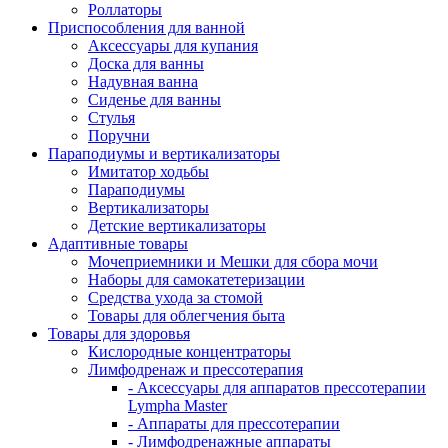
Роллаторы
Приспособления для ванной
Аксессуары для купания
Доска для ванны
Надувная ванна
Сиденье для ванны
Стулья
Поручни
Параподиумы и вертикализаторы
Имитатор ходьбы
Параподиумы
Вертикализаторы
Детские вертикализаторы
Адаптивные товары
Мочеприемники и Мешки для сбора мочи
Наборы для самокатетеризации
Средства ухода за стомой
Товары для облегчения быта
Товары для здоровья
Кислородные концентраторы
Лимфодренаж и прессотерапия
- Аксессуары для аппаратов прессотерапии
Lympha Master
- Аппараты для прессотерапии
- Лимфодренажные аппараты