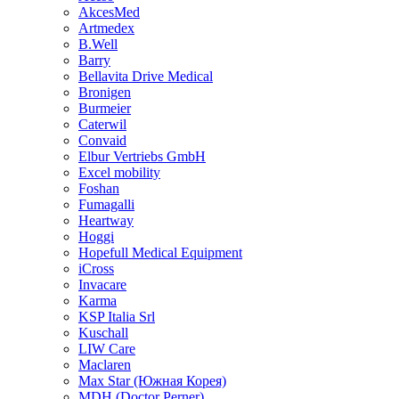
AkcesMed
Artmedex
B.Well
Barry
Bellavita Drive Medical
Bronigen
Burmeier
Caterwil
Convaid
Elbur Vertriebs GmbH
Excel mobility
Foshan
Fumagalli
Heartway
Hoggi
Hopefull Medical Equipment
iCross
Invacare
Karma
KSP Italia Srl
Kuschall
LIW Care
Maclaren
Max Star (Южная Корея)
MDH (Doctor Perner)