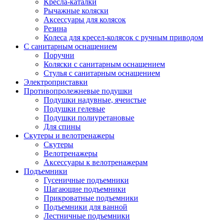
Кресла-каталки
Рычажные коляски
Аксессуары для колясок
Резина
Колеса для кресел-колясок с ручным приводом
С санитарным оснащением
Поручни
Коляски с санитарным оснащением
Стулья с санитарным оснащением
Электроприставки
Противопролежневые подушки
Подушки надувные, ячеистые
Подушки гелевые
Подушки полиуретановые
Для спины
Скутеры и велотренажеры
Скутеры
Велотренажеры
Аксессуары к велотренажерам
Подъемники
Гусеничные подъемники
Шагающие подъемники
Прикроватные подъемники
Подъемники для ванной
Лестничные подъемники