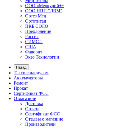
Мир титана
ООО «Меркурий+»
ООО НПП "ДВМ"
Ортез Мед
Ортотитан
ПКБ СОЛО
Преодоление
Россия
СИМС-2
США
Фаворит
Экзо Технологии
Назад
Такси с пандусом
Аккумуляторы
Ремонт
Прокат
Сертификат ФСС
О магазине
Доставка
Оплата
Сертификат ФСС
Отзывы о магазине
Производители