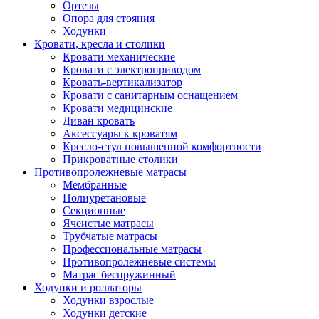
Ортезы
Опора для стояния
Ходунки
Кровати, кресла и столики
Кровати механические
Кровати с электроприводом
Кровать-вертикализатор
Кровати с санитарным оснащением
Кровати медицинские
Диван кровать
Аксессуары к кроватям
Кресло-стул повышенной комфортности
Прикроватные столики
Противопролежневые матрасы
Мембранные
Полиуретановые
Секционные
Ячеистые матрасы
Трубчатые матрасы
Профессиональные матрасы
Противопролежневые системы
Матрас беспружинный
Ходунки и роллаторы
Ходунки взрослые
Ходунки детские