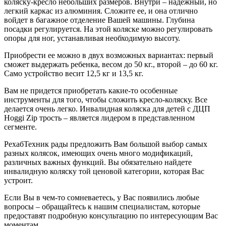
коляску-кресло небольших размеров. Внутри – надежный, но
легкий каркас из алюминия. Сложите ее, и она отлично
войдет в багажное отделение Вашей машины. Глубина
посадки регулируется. На этой коляске можно регулировать
опоры для ног, устанавливая необходимую высоту.
Приобрести ее можно в двух возможных вариантах: первый
сможет выдержать ребенка, весом до 50 кг., второй – до 60 кг.
Само устройство весит 12,5 кг и 13,5 кг.
Вам не придется приобретать какие-то особенные
инструменты для того, чтобы сложить кресло-коляску. Все
делается очень легко. Инвалидная коляска для детей с ДЦП
Hoggi Zip трость – является лидером в представленном
сегменте.
РехабТехник рады предложить Вам большой выбор самых
разных колясок, имеющих очень много модификаций,
различных важных функций. Вы обязательно найдете
инвалидную коляску той ценовой категории, которая Вас
устроит.
Если Вы в чем-то сомневаетесь, у Вас появились любые
вопросы – обращайтесь к нашим специалистам, которые
предоставят подробную консультацию по интересующим Вас
моментам.