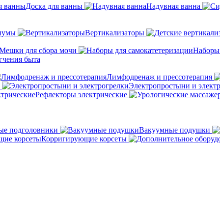
Доска для ванны
Надувная ванна
иумы
Вертикализаторы
Мешки для сбора мочи
Наборы
гчения быта
Лимфодренаж и прессотерапия
Электропростыни и элект
Рефлекторы электрические
ые подголовники
Вакуумные подушки
Корригирующие корсеты