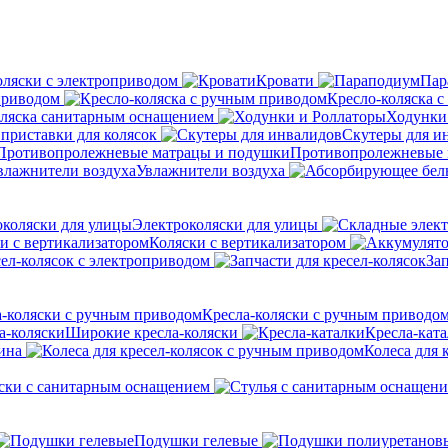
оляски с электроприводом
Кровати
Пар
приводом
Кресло-коляска 
оляска санитарным оснащением
Ходунки
приставки для колясок
Скутеры для и
Противопролежневые 
Увлажнители воздуха
Электроколяски для улицы
Коляски с вертикализатором
сел-колясок с электроприводом
Зап
Кресла-коляски с ручным приводо
Широкие кресла-коляски
Кресла-кат
ина
Колеса для 
ски с санитарным оснащением
Подушки гелевые