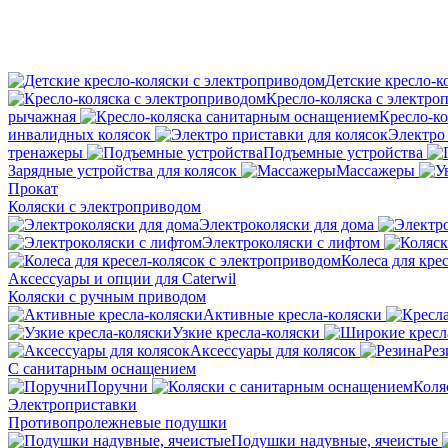
Детские кресло-к
Кресло-коляска с электро
рычажная
Кресло-к
инвалидных колясок
Электро 
тренажеры
Подъемные устройства
Зарядные устройства для колясок
Массажеры
Прокат
Коляски с электроприводом
Электроколяски для дома
Электроколяски с лифтом
Колеса для кре
Аксессуары и опции для Caterwil
Коляски с ручным приводом
Активные кресла-коляски
Узкие кресла-коляски
Аксессуары для колясок
Рез
С санитарным оснащением
Поручни
Коля
Электроприставки
Противопролежневые подушки
Подушки надувные, ячеистые