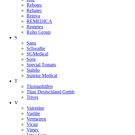
Rebotec
Rehatec
Reinva
REMEDICA
Remetex
Roho Group
S
Sano
Schwalbe
SGMedical
Sorg
Special Tomato
Stabilo
Sunrise Medical
T
Thomashilfen
Titan Deutschland Gmbh
Trives
V
Valentine
Varilite
Vermeiren
Vicair
Vimec