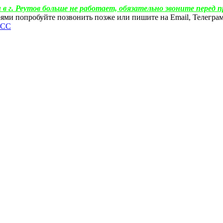
 в г. Реутов больше не работает, обязательно звоните перед п
ебоями попробуйте позвонить позже или пишите на Email, Телегр
ФСС