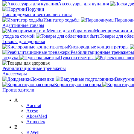
Аксессуары для купания
Поручни
Параподиумы и вертикализаторы
Имитатор ходьбы
Парапод
Адаптивные товары
Мочеприемники и 
ухода за стомой
Товары для обле
Товары для здоровья
Кислородные концентраторы
Реабилитационные тренажеры
воздуха
Пульсоксиметры
Реабилитационные тренажеры
Аксессуары
Дождевики
Вакуумн
Корригирующая опора
Производители
A
Aacurat
Aceso
AkcesMed
Artmedex
B
B.Well