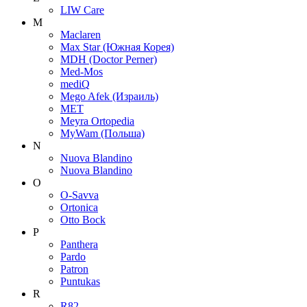
LIW Care
M
Maclaren
Max Star (Южная Корея)
MDH (Doctor Perner)
Med-Mos
mediQ
Mego Afek (Израиль)
MET
Meyra Ortopedia
MyWam (Польша)
N
Nuova Blandino
Nuova Blandino
O
O-Savva
Ortonica
Otto Bock
P
Panthera
Pardo
Patron
Puntukas
R
R82