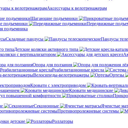
Аксессуары к велотренажерам
Шагающие подъемники
е подъемники
Передвижные подъе
ля подъемника
Складные пандусы
Пандусы теле
Детские коляски активного типа
 коляски с вертикализатором
Ак
Опора для ползания
Реабилитационные кресла
Велосипеды-велотренажеры
Ортезы
Кровати с электроприводом
снащением
Кровати медицинские
тул повышенной комфортности
Прикро
ые
Секционные
Ячеистые ма
Противопролежневые системы
унки детские
Роллаторы