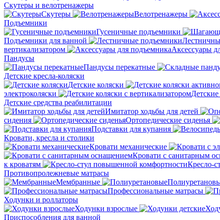
Скутеры и велотренажеры
Скутеры
Велотренажеры
Подъемники
Гусеничные подъемники
Подъемники для ванной
Лестничны
вертикализатором
Аксессуары д
Пандусы
Пандусы перекатные
Детские кресла-коляски
Детские коляски
электроколяски
Детские
Детские средства реабилитации
Имитатор ходьбы для детей
сидения
Ортопедические сиденья
Подставки для купания
Кровати, кресла и столики
Кровати механические
Кровати с санитарным о
к кроватям
Кресло-с
Противопролежневые матрасы
Мембранные
Полиуретанов
Профессиональные матрасы
Ходунки и роллаторы
Ходунки взрослые
Ход
Приспособления для ванной