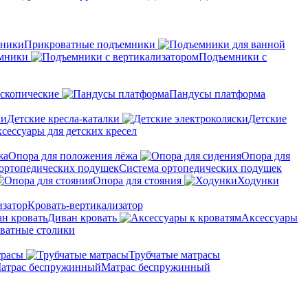
Прикроватные подъемники
мники
Подъемники с
скопические
Пандусы платформа
Детские кресла-каталки
Детские
сессуары для детских кресел
Опора для положения лёжа
Опора для
Система ортопедических подушек
Опора для стояния
Ходунки
Кровать-вертикализатор
Диван кровать
Аксессуары
ватные столики
трасы
Трубчатые матрасы
Матрас беспружинный