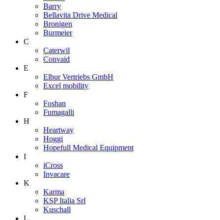
Barry
Bellavita Drive Medical
Bronigen
Burmeier
C
Caterwil
Convaid
E
Elbur Vertriebs GmbH
Excel mobility
F
Foshan
Fumagalli
H
Heartway
Hoggi
Hopefull Medical Equipment
I
iCross
Invacare
K
Karma
KSP Italia Srl
Kuschall
L