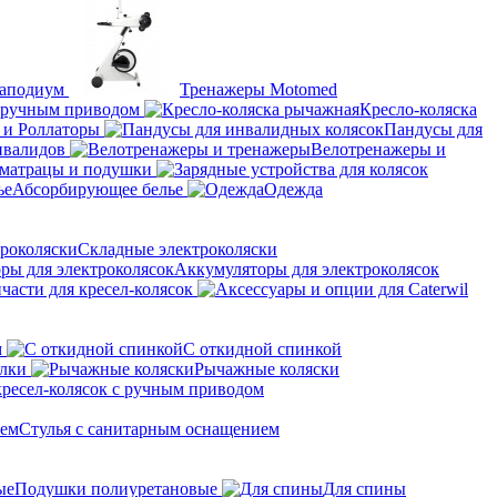
аподиум
Тренажеры Motomed
с ручным приводом
Кресло-коляска
 и Роллаторы
Пандусы для
нвалидов
Велотренажеры и
матрацы и подушки
Абсорбирующее белье
Одежда
Складные электроколяски
Аккумуляторы для электроколясок
части для кресел-колясок
м
С откидной спинкой
алки
Рычажные коляски
кресел-колясок с ручным приводом
Стулья с санитарным оснащением
Подушки полиуретановые
Для спины