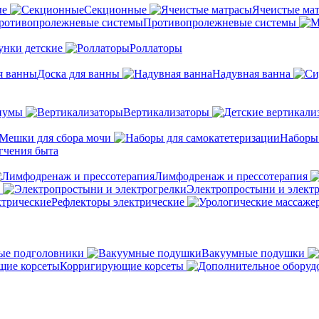
ые
Секционные
Ячеистые ма
Противопролежневые системы
унки детские
Роллаторы
Доска для ванны
Надувная ванна
иумы
Вертикализаторы
Мешки для сбора мочи
Наборы
гчения быта
Лимфодренаж и прессотерапия
Электропростыни и элект
Рефлекторы электрические
ые подголовники
Вакуумные подушки
Корригирующие корсеты