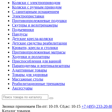
Коляски с электроприводом
Коляски с ручным приводом
С санитарным оснащением
Электроприставки
Противопролежневые подушки
Скутеры и велотренажеры
Подъемники
Пандусы
Детские кресла-коляски
Детские средства реабилитации
Кровати, кресла и столики
Противопролежневые матрасы
Ходунки и роллаторы
Приспособления для ванной
Параподиумы и вертикализаторы
Адаптивные товары
Товары для здоровья
Массажные столы
Реабилитационные тренажеры
Аксессуары
Звонки принимаем
Пн-пт: 10-19. Сб,вс: 10-15
+7 (495)
233-20-8
Каталог
товаров