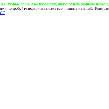
 в г. Реутов больше не работает, обязательно звоните перед п
ебоями попробуйте позвонить позже или пишите на Email, Телегр
ФСС