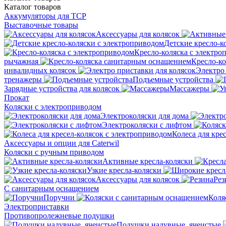
Каталог
товаров
Аккумуляторы для ТСР
Выставочные товары
Аксессуары для колясок
Детские кресло-к
Кресло-коляска с электро
рычажная
Кресло-к
инвалидных колясок
Электро 
тренажеры
Подъемные устройства
Зарядные устройства для колясок
Массажеры
Прокат
Коляски с электроприводом
Электроколяски для дома
Электроколяски с лифтом
Колеса для кре
Аксессуары и опции для Caterwil
Коляски с ручным приводом
Активные кресла-коляски
Узкие кресла-коляски
Аксессуары для колясок
Рез
С санитарным оснащением
Поручни
Коля
Электроприставки
Противопролежневые подушки
Подушки надувные, ячеистые