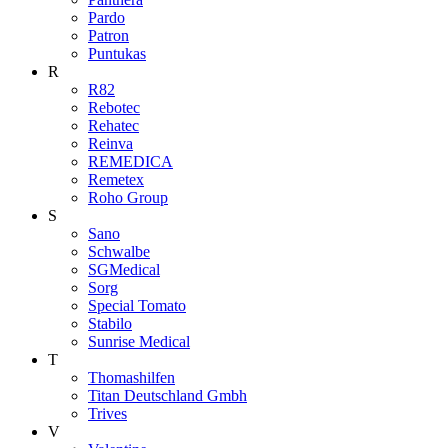
Pardo
Patron
Puntukas
R
R82
Rebotec
Rehatec
Reinva
REMEDICA
Remetex
Roho Group
S
Sano
Schwalbe
SGMedical
Sorg
Special Tomato
Stabilo
Sunrise Medical
T
Thomashilfen
Titan Deutschland Gmbh
Trives
V