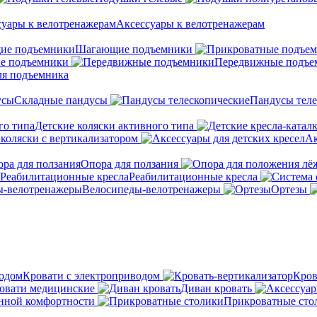
Аксессуары к велотренажерам
Шагающие подъемники
е подъемники
Передвижные подъе
ля подъемника
Складные пандусы
Пандусы теле
Детские коляски активного типа
 коляски с вертикализатором
Ак
Опора для ползания
Реабилитационные кресла
Велосипеды-велотренажеры
Ортезы
Кровати с электроприводом
Кров
овати медицинские
Диван кровать
нной комфортности
Прикроватные сто