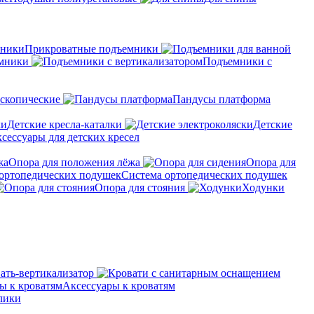
Прикроватные подъемники
мники
Подъемники с
скопические
Пандусы платформа
Детские кресла-каталки
Детские
сессуары для детских кресел
Опора для положения лёжа
Опора для
Система ортопедических подушек
Опора для стояния
Ходунки
ать-вертикализатор
Аксессуары к кроватям
лики