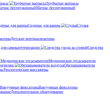
трасы
Трубчатые матрасы
Матрас беспружинный
Сиденье для ванны
Стулья
Детские вертикализаторы
 для самокатетеризации
Средства
Медицинские отсасыватели
рогрелки
Обеззараживатели
Урологические массажеры
Вакуумные фиксаторы
Дополнительное оборудование