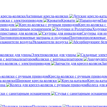
Активные кресла-коляски
оляски с электроприводом
Кровати
Пар
приводом
Кресло-коляска 
оляска санитарным оснащением
Ходунки
приставки для колясок
Скутеры для и
Противопролежневые 
Увлажнители воздуха
Электроколяски для улицы
Коляски с вертикализатором
сел-колясок с электроприводом
Зап
Кресла-коляски с ручным приводо
Широкие кресла-коляски
Кресла-кат
ина
Колеса для 
ски с санитарным оснащением
Подушки гелевые