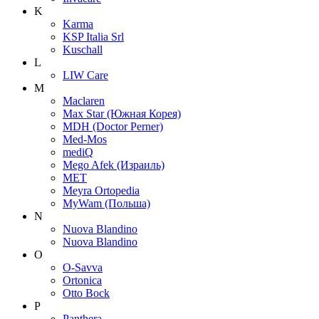
K
Karma
KSP Italia Srl
Kuschall
L
LIW Care
M
Maclaren
Max Star (Южная Корея)
MDH (Doctor Perner)
Med-Mos
mediQ
Mego Afek (Израиль)
MET
Meyra Ortopedia
MyWam (Польша)
N
Nuova Blandino
Nuova Blandino
O
O-Savva
Ortonica
Otto Bock
P
Panthera