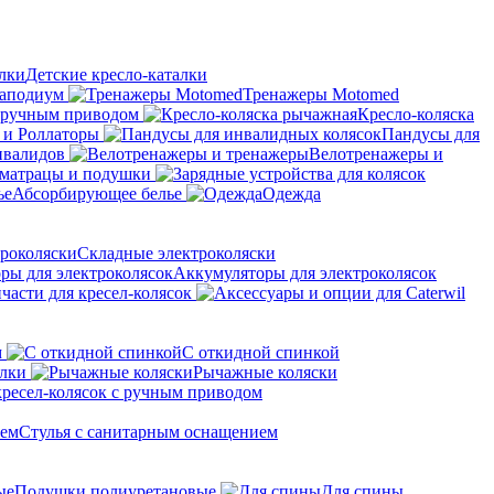
Детские кресло-каталки
аподиум
Тренажеры Motomed
с ручным приводом
Кресло-коляска
 и Роллаторы
Пандусы для
нвалидов
Велотренажеры и
матрацы и подушки
Абсорбирующее белье
Одежда
Складные электроколяски
Аккумуляторы для электроколясок
части для кресел-колясок
м
С откидной спинкой
алки
Рычажные коляски
кресел-колясок с ручным приводом
Стулья с санитарным оснащением
Подушки полиуретановые
Для спины