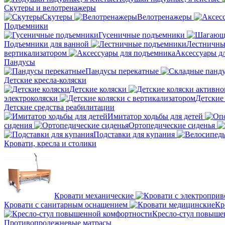
Скутеры и велотренажеры
Скутеры
Велотренажеры
Подъемники
Гусеничные подъемники
Подъемники для ванной
Лестничны
вертикализатором
Аксессуары д
Пандусы
Пандусы перекатные
Детские кресла-коляски
Детские коляски
электроколяски
Детские
Детские средства реабилитации
Имитатор ходьбы для детей
сидения
Ортопедические сиденья
Подставки для купания
Кровати, кресла и столики
Кровати механические
Кровати с санитарным оснащением
Кр
Кресло-стул повыше
Противопролежневые матрасы