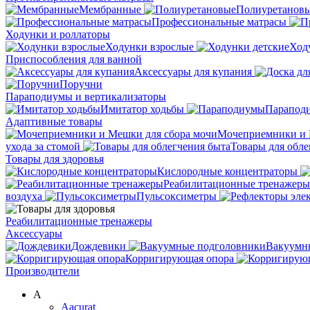
Мембранные
Полиуретанов
Профессиональные матрасы
Ходунки и роллаторы
Ходунки взрослые
Ход
Приспособления для ванной
Аксессуары для купания
Поручни
Параподиумы и вертикализаторы
Имитатор ходьбы
Парапод
Адаптивные товары
Мочеприемники и 
ухода за стомой
Товары для обле
Товары для здоровья
Кислородные концентраторы
Реабилитационные тренажеры
воздуха
Пульсоксиметры
Реабилитационные тренажеры
Аксессуары
Дождевики
Вакуумн
Корригирующая опора
Производители
A
Aacurat