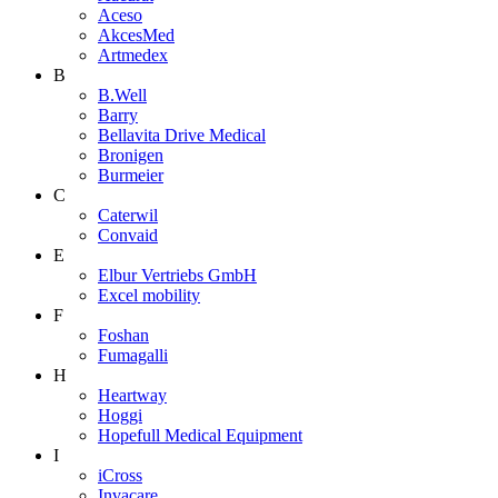
Aceso
AkcesMed
Artmedex
B
B.Well
Barry
Bellavita Drive Medical
Bronigen
Burmeier
C
Caterwil
Convaid
E
Elbur Vertriebs GmbH
Excel mobility
F
Foshan
Fumagalli
H
Heartway
Hoggi
Hopefull Medical Equipment
I
iCross
Invacare