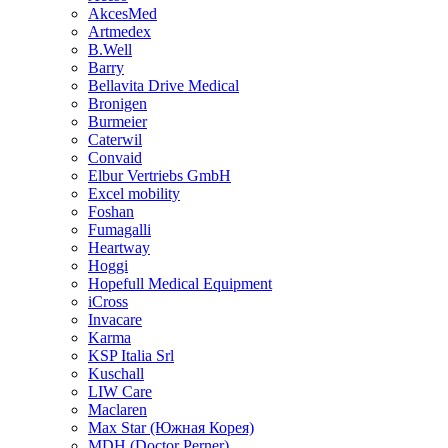
AkcesMed
Artmedex
B.Well
Barry
Bellavita Drive Medical
Bronigen
Burmeier
Caterwil
Convaid
Elbur Vertriebs GmbH
Excel mobility
Foshan
Fumagalli
Heartway
Hoggi
Hopefull Medical Equipment
iCross
Invacare
Karma
KSP Italia Srl
Kuschall
LIW Care
Maclaren
Max Star (Южная Корея)
MDH (Doctor Perner)