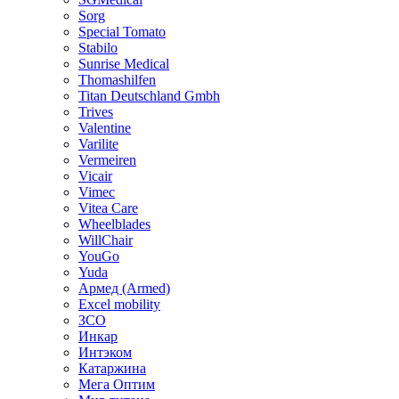
Sorg
Special Tomato
Stabilo
Sunrise Medical
Thomashilfen
Titan Deutschland Gmbh
Trives
Valentine
Varilite
Vermeiren
Vicair
Vimec
Vitea Care
Wheelblades
WillChair
YouGo
Yuda
Армед (Armed)
Еxcel mobility
ЗСО
Инкар
Интэком
Катаржина
Мега Оптим