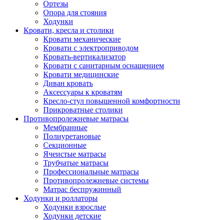
Ортезы
Опора для стояния
Ходунки
Кровати, кресла и столики
Кровати механические
Кровати с электроприводом
Кровать-вертикализатор
Кровати с санитарным оснащением
Кровати медицинские
Диван кровать
Аксессуары к кроватям
Кресло-стул повышенной комфортности
Прикроватные столики
Противопролежневые матрасы
Мембранные
Полиуретановые
Секционные
Ячеистые матрасы
Трубчатые матрасы
Профессиональные матрасы
Противопролежневые системы
Матрас беспружинный
Ходунки и роллаторы
Ходунки взрослые
Ходунки детские