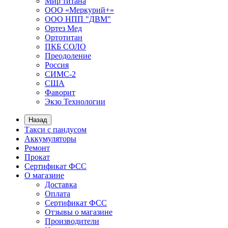
Мир титана
ООО «Меркурий+»
ООО НПП "ДВМ"
Ортез Мед
Ортотитан
ПКБ СОЛО
Преодоление
Россия
СИМС-2
США
Фаворит
Экзо Технологии
Назад
Такси с пандусом
Аккумуляторы
Ремонт
Прокат
Сертификат ФСС
О магазине
Доставка
Оплата
Сертификат ФСС
Отзывы о магазине
Производители