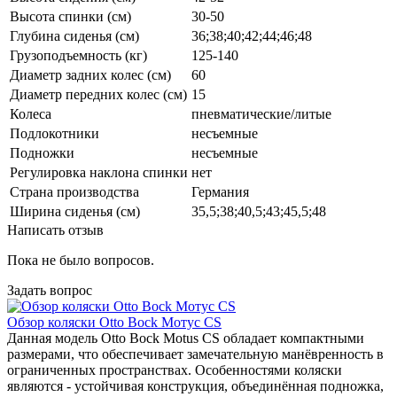
Высота спинки (см)
30-50
Глубина сиденья (см)
36;38;40;42;44;46;48
Грузоподъемность (кг)
125-140
Диаметр задних колес (см)
60
Диаметр передних колес (см)
15
Колеса
пневматические/литые
Подлокотники
несъемные
Подножки
несъемные
Регулировка наклона спинки
нет
Страна производства
Германия
Ширина сиденья (см)
35,5;38;40,5;43;45,5;48
Написать отзыв
Пока не было вопросов.
Задать вопрос
Обзор коляски Otto Bock Мотус CS
Данная модель Otto Bock Motus CS обладает компактными
размерами, что обеспечивает замечательную манёвренность в
ограниченных пространствах. Особенностями коляски
являются - устойчивая конструкция, объединённая подножка,