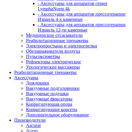
- Аксессуары для аппаратов серии
LymphaNorm 4k
- Аксессуары для аппаратов прессотерапии
Израиль 4-х камерные
- Аксессуары для аппаратов прессотерапии
Израиль 12-ти камерные
Медицинские отсасыватели
Реабилитационные тренажеры
Электропростыни и электрогрелки
Обеззараживатели воздуха
Пульсоксиметры
Рефлекторы электрические
Урологические массажеры
Реабилитационные тренажеры
Аксессуары
Дождевики
Вакуумные подголовники
Вакуумные подушки
Вакуумные фиксаторы
Корригирующая опора
Корригирующие корсеты
Дополнительное оборудование
Производители
Aacurat
Aceso