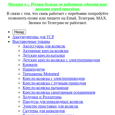
Магазин в г. Реутов больше не работает, обязательно
звоните перед приездом.
В связи с тем, что связь работает с перебоями попробуйте
позвонить позже или пишите на Email, Телеграм, МАХ.
Звонки по Телеграм не работают.
Назад
Аккумуляторы для ТСР
Выставочные товары
Аксессуары для колясок
Активные кресла-коляски
Детские кресло-каталки
Детские кресло-коляски с электроприводом
Кровати
Параподиум
Тренажеры Motomed
Кресло-коляска с электроприводом
Кресло-коляска с ручным приводом
Кресло-коляска рычажная
Кресло-коляска санитарным оснащением
Ходунки и Роллаторы
Пандусы для инвалидных колясок
Электро приставки для колясок
Скутеры для инвалидов