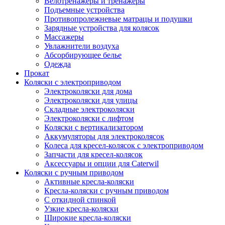
Велотренажеры и тренажеры
Подъемные устройства
Противопролежневые матрацы и подушки
Зарядные устройства для колясок
Массажеры
Увлажнители воздуха
Абсорбирующее белье
Одежда
Прокат
Коляски с электроприводом
Электроколяски для дома
Электроколяски для улицы
Складные электроколяски
Электроколяски с лифтом
Коляски с вертикализатором
Аккумуляторы для электроколясок
Колеса для кресел-колясок с электроприводом
Запчасти для кресел-колясок
Аксессуары и опции для Caterwil
Коляски с ручным приводом
Активные кресла-коляски
Кресла-коляски с ручным приводом
С откидной спинкой
Узкие кресла-коляски
Широкие кресла-коляски