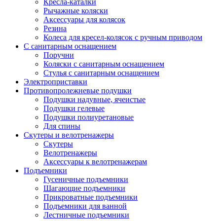
Кресла-каталки
Рычажные коляски
Аксессуары для колясок
Резина
Колеса для кресел-колясок с ручным приводом
С санитарным оснащением
Поручни
Коляски с санитарным оснащением
Стулья с санитарным оснащением
Электроприставки
Противопролежневые подушки
Подушки надувные, ячеистые
Подушки гелевые
Подушки полиуретановые
Для спины
Скутеры и велотренажеры
Скутеры
Велотренажеры
Аксессуары к велотренажерам
Подъемники
Гусеничные подъемники
Шагающие подъемники
Прикроватные подъемники
Подъемники для ванной
Лестничные подъемники