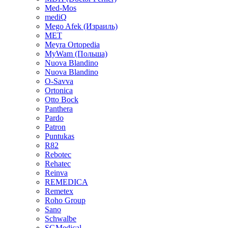
Med-Mos
mediQ
Mego Afek (Израиль)
MET
Meyra Ortopedia
MyWam (Польша)
Nuova Blandino
Nuova Blandino
O-Savva
Ortonica
Otto Bock
Panthera
Pardo
Patron
Puntukas
R82
Rebotec
Rehatec
Reinva
REMEDICA
Remetex
Roho Group
Sano
Schwalbe
SGMedical