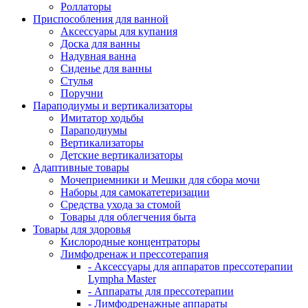
Роллаторы
Приспособления для ванной
Аксессуары для купания
Доска для ванны
Надувная ванна
Сиденье для ванны
Стулья
Поручни
Параподиумы и вертикализаторы
Имитатор ходьбы
Параподиумы
Вертикализаторы
Детские вертикализаторы
Адаптивные товары
Мочеприемники и Мешки для сбора мочи
Наборы для самокатетеризации
Средства ухода за стомой
Товары для облегчения быта
Товары для здоровья
Кислородные концентраторы
Лимфодренаж и прессотерапия
- Аксессуары для аппаратов прессотерапии
Lympha Master
- Аппараты для прессотерапии
- Лимфодренажные аппараты