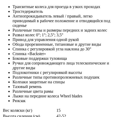
Транзитные колеса для проезда в узких проходах
Тростедержатель
Антиопрокидыватель левый / правый, легко
приводимый в рабочее положение и отводящийся под
сиденье
Различные типы и размеры передних и задних колес
Развал колес 0°; 1°; 2,5°; 3,5°
Привод для управления одной рукой
Обода прорезиненные, титановые и другие виды
Спинка с регулировкой угла наклона до 30°
Спинка «Backster»
Боковые поддержки туловища
Ручки для сопровождающего лица телескопические и
другие виды
Подлокотники с регулировкой высоты
Различные типы противопролежневых подушек
Колпаки защитные на спицы
Тазовый ремень
Различные цвета рамы
Лыжи на передние колеса Wheel blades
Рюкзак
Вес коляски (кг)
15
Высота сидения (см)
42-52