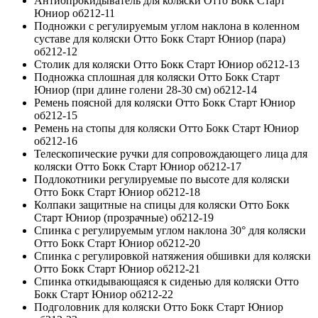
Антиопрокидыватель для коляски Отто Бокк Старт
Юниор об212-11
Подножки с регулируемым углом наклона в коленном
суставе для коляски Отто Бокк Старт Юниор (пара)
об212-12
Столик для коляски Отто Бокк Старт Юниор об212-13
Подножка сплошная для коляски Отто Бокк Старт
Юниор (при длине голени 28-30 см) об212-14
Ремень поясной для коляски Отто Бокк Старт Юниор
об212-15
Ремень на стопы для коляски Отто Бокк Старт Юниор
об212-16
Телескопические ручки для сопровождающего лица для
коляски Отто Бокк Старт Юниор об212-17
Подлокотники регулируемые по высоте для коляски
Отто Бокк Старт Юниор об212-18
Колпаки защитные на спицы для коляски Отто Бокк
Старт Юниор (прозрачные) об212-19
Спинка с регулируемым углом наклона 30° для коляски
Отто Бокк Старт Юниор об212-20
Спинка с регулировкой натяжения обшивки для коляски
Отто Бокк Старт Юниор об212-21
Спинка откидывающаяся к сиденью для коляски Отто
Бокк Старт Юниор об212-22
Подголовник для коляски Отто Бокк Старт Юниор