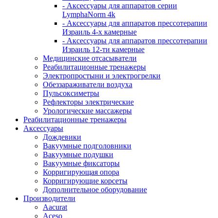
- Аксессуары для аппаратов серии
LymphaNorm 4k
- Аксессуары для аппаратов прессотерапии
Израиль 4-х камерные
- Аксессуары для аппаратов прессотерапии
Израиль 12-ти камерные
Медицинские отсасыватели
Реабилитационные тренажеры
Электропростыни и электрогрелки
Обеззараживатели воздуха
Пульсоксиметры
Рефлекторы электрические
Урологические массажеры
Реабилитационные тренажеры
Аксессуары
Дождевики
Вакуумные подголовники
Вакуумные подушки
Вакуумные фиксаторы
Корригирующая опора
Корригирующие корсеты
Дополнительное оборудование
Производители
Aacurat
Aceso