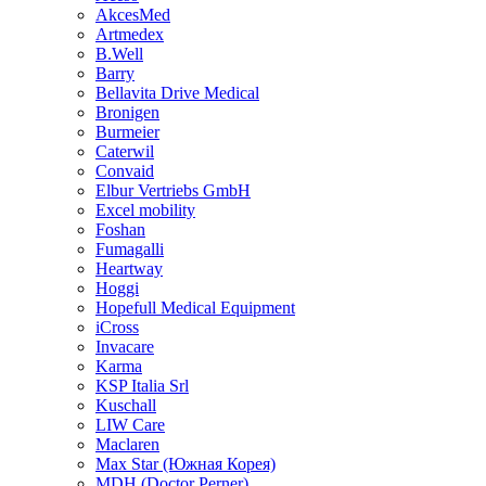
AkcesMed
Artmedex
B.Well
Barry
Bellavita Drive Medical
Bronigen
Burmeier
Caterwil
Convaid
Elbur Vertriebs GmbH
Excel mobility
Foshan
Fumagalli
Heartway
Hoggi
Hopefull Medical Equipment
iCross
Invacare
Karma
KSP Italia Srl
Kuschall
LIW Care
Maclaren
Max Star (Южная Корея)
MDH (Doctor Perner)