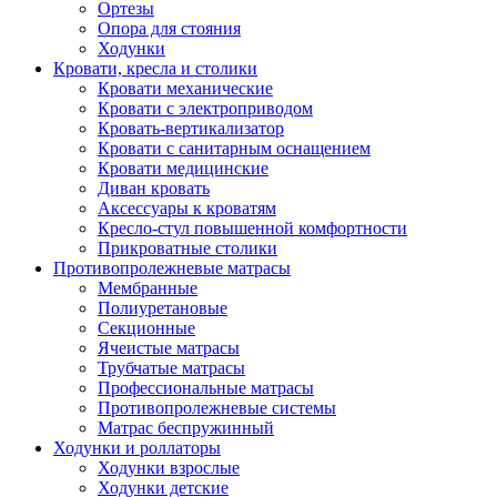
Ортезы
Опора для стояния
Ходунки
Кровати, кресла и столики
Кровати механические
Кровати с электроприводом
Кровать-вертикализатор
Кровати с санитарным оснащением
Кровати медицинские
Диван кровать
Аксессуары к кроватям
Кресло-стул повышенной комфортности
Прикроватные столики
Противопролежневые матрасы
Мембранные
Полиуретановые
Секционные
Ячеистые матрасы
Трубчатые матрасы
Профессиональные матрасы
Противопролежневые системы
Матрас беспружинный
Ходунки и роллаторы
Ходунки взрослые
Ходунки детские