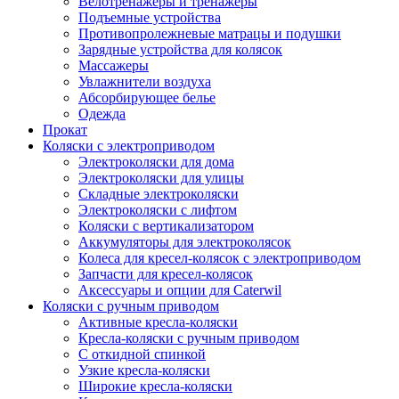
Велотренажеры и тренажеры
Подъемные устройства
Противопролежневые матрацы и подушки
Зарядные устройства для колясок
Массажеры
Увлажнители воздуха
Абсорбирующее белье
Одежда
Прокат
Коляски с электроприводом
Электроколяски для дома
Электроколяски для улицы
Складные электроколяски
Электроколяски с лифтом
Коляски с вертикализатором
Аккумуляторы для электроколясок
Колеса для кресел-колясок с электроприводом
Запчасти для кресел-колясок
Аксессуары и опции для Caterwil
Коляски с ручным приводом
Активные кресла-коляски
Кресла-коляски с ручным приводом
С откидной спинкой
Узкие кресла-коляски
Широкие кресла-коляски