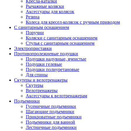
Кресла-каталки
Рычажные коляски
Аксессуары для колясок
Резина
Колеса для кресел-колясок с ручным приводом
С санитарным оснащением
Поручни
Коляски с санитарным оснащением
Стулья с санитарным оснащением
Электроприставки
Противопролежневые подушки
Подушки надувные, ячеистые
Подушки гелевые
Подушки полиуретановые
Для спины
Скутеры и велотренажеры
Скутеры
Велотренажеры
Аксессуары к велотренажерам
Подъемники
Гусеничные подъемники
Шагающие подъемники
Прикроватные подъемники
Подъемники для ванной
Лестничные подъемники