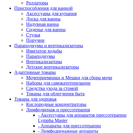
Роллаторы
Приспособления для ванной
Аксессуары для купания
Доска для ванны
Надувная ванна
Сиденье для ванны
Стулья
Поручни
Параподиумы и вертикализаторы
Имитатор ходьбы
Параподиумы
Вертикализаторы
Детские вертикализаторы
Адаптивные товары
Мочеприемники и Мешки для сбора мочи
Наборы для самокатетеризации
Средства ухода за стомой
Товары для облегчения быта
Товары для здоровья
Кислородные концентраторы
Лимфодренаж и прессотерапия
- Аксессуары для аппаратов прессотерапии
Lympha Master
- Аппараты для прессотерапии
- Лимфодренажные аппараты