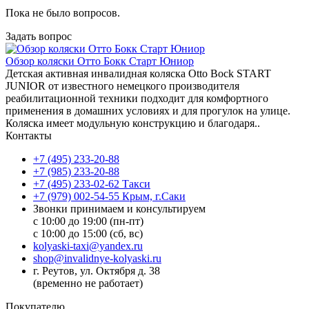
Пока не было вопросов.
Задать вопрос
Обзор коляски Отто Бокк Старт Юниор
Детская активная инвалидная коляска Otto Bock START
JUNIOR от известного немецкого производителя
реабилитационной техники подходит для комфортного
применения в домашних условиях и для прогулок на улице.
Коляска имеет модульную конструкцию и благодаря..
Контакты
+7 (495) 233-20-88
+7 (985) 233-20-88
+7 (495) 233-02-62 Такси
+7 (979) 002-54-55 Крым, г.Саки
Звонки принимаем и консультируем
с 10:00 до 19:00 (пн-пт)
с 10:00 до 15:00 (сб, вс)
kolyaski-taxi@yandex.ru
shop@invalidnye-kolyaski.ru
г. Реутов, ул. Октября д. 38
(временно не работает)
Покупателю