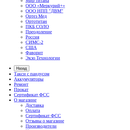
Мир титана
ООО «Меркурий+»
ООО НПП "ДВМ"
Ортез Мед
Ортотитан
ПКБ СОЛО
Преодоление
Россия
СИМС-2
США
Фаворит
Экзо Технологии
Назад
Такси с пандусом
Аккумуляторы
Ремонт
Прокат
Сертификат ФСС
О магазине
Доставка
Оплата
Сертификат ФСС
Отзывы о магазине
Производители