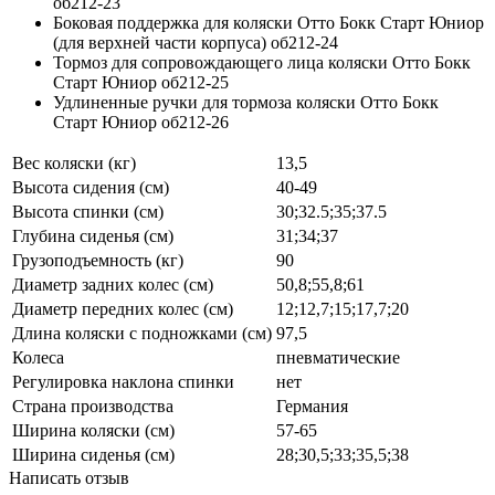
об212-23
Боковая поддержка для коляски Отто Бокк Старт Юниор
(для верхней части корпуса) об212-24
Тормоз для сопровождающего лица коляски Отто Бокк
Старт Юниор об212-25
Удлиненные ручки для тормоза коляски Отто Бокк
Старт Юниор об212-26
Вес коляски (кг)
13,5
Высота сидения (см)
40-49
Высота спинки (см)
30;32.5;35;37.5
Глубина сиденья (см)
31;34;37
Грузоподъемность (кг)
90
Диаметр задних колес (см)
50,8;55,8;61
Диаметр передних колес (см)
12;12,7;15;17,7;20
Длина коляски с подножками (см)
97,5
Колеса
пневматические
Регулировка наклона спинки
нет
Страна производства
Германия
Ширина коляски (см)
57-65
Ширина сиденья (см)
28;30,5;33;35,5;38
Написать отзыв