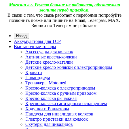
Магазин в г. Реутов больше не работает, обязательно
звоните перед приездом.
В связи с тем, что связь работает с перебоями попробуйте
позвонить позже или пишите на Email, Телеграм, МАХ.
Звонки по Телеграм не работают.
Назад
Аккумуляторы для ТСР
Выставочные товары
Аксессуары для колясок
Активные кресла-коляски
Детские кресло-каталки
Детские кресло-коляски с электроприводом
Кровати
Параподиум
Тренажеры Motomed
Кресло-коляска с электроприводом
Кресло-коляска с ручным приводом
Кресло-коляска рычажная
Кресло-коляска санитарным оснащением
Ходунки и Роллаторы
Пандусы для инвалидных колясок
Электро приставки для колясок
Скутеры для инвалидов