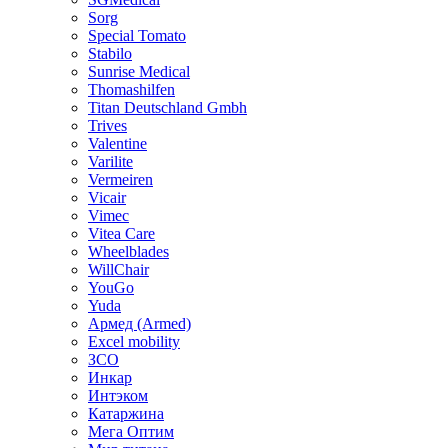
Sorg
Special Tomato
Stabilo
Sunrise Medical
Thomashilfen
Titan Deutschland Gmbh
Trives
Valentine
Varilite
Vermeiren
Vicair
Vimec
Vitea Care
Wheelblades
WillChair
YouGo
Yuda
Армед (Armed)
Еxcel mobility
ЗСО
Инкар
Интэком
Катаржина
Мега Оптим