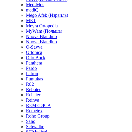
Med-Mos
mediQ
Mego Afek (Израиль)
MET
Meyra Ortopedia
MyWam (Польша)
Nuova Blandino
Nuova Blandino
O-Savva
Ortonica
Otto Bock
Panthera
Pardo
Patron
Puntukas
R82
Rebotec
Rehatec
Reinva
REMEDICA
Remetex
Roho Group
Sano
Schwalbe
SGMedical