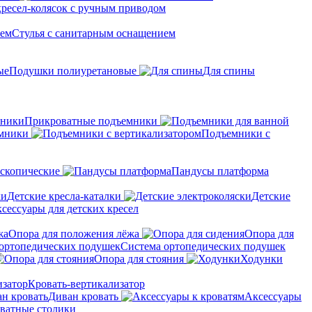
кресел-колясок с ручным приводом
Стулья с санитарным оснащением
Подушки полиуретановые
Для спины
Прикроватные подъемники
мники
Подъемники с
скопические
Пандусы платформа
Детские кресла-каталки
Детские
сессуары для детских кресел
Опора для положения лёжа
Опора для
Система ортопедических подушек
Опора для стояния
Ходунки
Кровать-вертикализатор
Диван кровать
Аксессуары
ватные столики