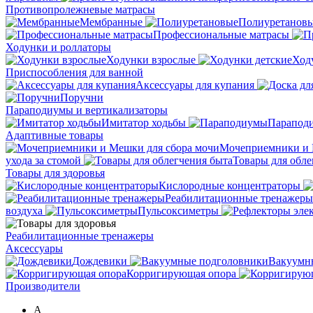
Противопролежневые матрасы
Мембранные
Полиуретанов
Профессиональные матрасы
Ходунки и роллаторы
Ходунки взрослые
Ход
Приспособления для ванной
Аксессуары для купания
Поручни
Параподиумы и вертикализаторы
Имитатор ходьбы
Парапод
Адаптивные товары
Мочеприемники и 
ухода за стомой
Товары для обле
Товары для здоровья
Кислородные концентраторы
Реабилитационные тренажеры
воздуха
Пульсоксиметры
Реабилитационные тренажеры
Аксессуары
Дождевики
Вакуумн
Корригирующая опора
Производители
A