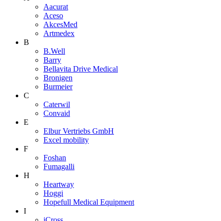
Aacurat
Aceso
AkcesMed
Artmedex
B
B.Well
Barry
Bellavita Drive Medical
Bronigen
Burmeier
C
Caterwil
Convaid
E
Elbur Vertriebs GmbH
Excel mobility
F
Foshan
Fumagalli
H
Heartway
Hoggi
Hopefull Medical Equipment
I
iCross