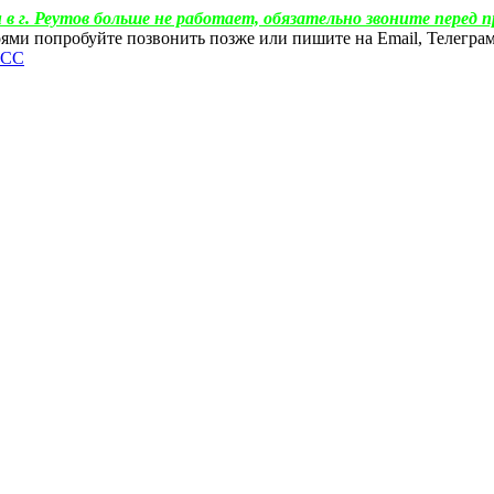
 в г. Реутов больше не работает, обязательно звоните перед п
ебоями попробуйте позвонить позже или пишите на Email, Телегр
ФСС