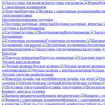
Аксессуары для колясок
Рез
С санитарным оснащением
Поручни
Коля
Электроприставки
Противопролежневые подушки
Подушки надувные, ячеистые
Скутеры и велотренажеры
Скутеры
Велотренажеры
Подъемники
Гусеничные подъемники
Подъемники для ванной
Лестничны
вертикализатором
Аксессуары д
Пандусы
Пандусы перекатные
Детские кресла-коляски
Детские коляски
электроколяски
Детские
Детские средства реабилитации
Имитатор ходьбы для детей
сидения
Ортопедические сиденья
Подставки для купания
Кровати, кресла и столики
Кровати механические
Кровати с санитарным о
к кроватям
Кресло-с