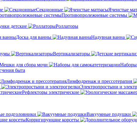
ые
Секционные
Ячеистые ма
Противопролежневые системы
унки детские
Роллаторы
Доска для ванны
Надувная ванна
иумы
Вертикализаторы
Мешки для сбора мочи
Наборы
гчения быта
Лимфодренаж и прессотерапия
Электропростыни и элект
Рефлекторы электрические
ые подголовники
Вакуумные подушки
Корригирующие корсеты