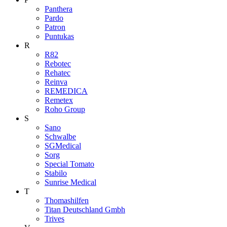
Panthera
Pardo
Patron
Puntukas
R
R82
Rebotec
Rehatec
Reinva
REMEDICA
Remetex
Roho Group
S
Sano
Schwalbe
SGMedical
Sorg
Special Tomato
Stabilo
Sunrise Medical
T
Thomashilfen
Titan Deutschland Gmbh
Trives