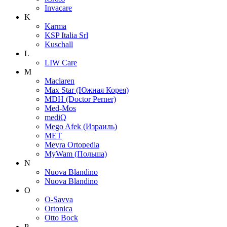
Invacare
K
Karma
KSP Italia Srl
Kuschall
L
LIW Care
M
Maclaren
Max Star (Южная Корея)
MDH (Doctor Perner)
Med-Mos
mediQ
Mego Afek (Израиль)
MET
Meyra Ortopedia
MyWam (Польша)
N
Nuova Blandino
Nuova Blandino
O
O-Savva
Ortonica
Otto Bock
P