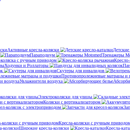
Активные кресла-коляски
Детские
Параподиум
Тренажеры M
-коляска с ручным приводом
Кресло-
Ходунки и Роллаторы
Пан
ок
Скутеры для инвалидов
Противопролежневые матрацы и
Увлажнители воздуха
Абсорби
Электроколяски для улицы
Коляски с вертикализатором
сел-колясок с электроприводом
Зап
Кресла-коляски с ручным приводо
Широкие кресла-коляски
Кресла-кат