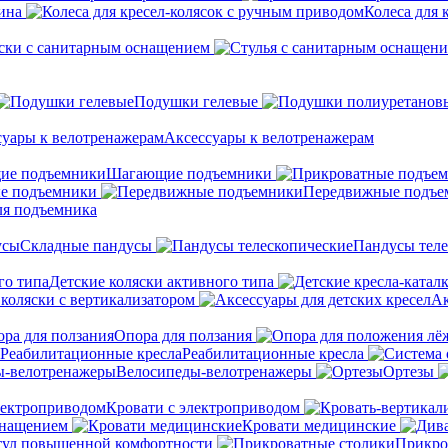
ина
Колеса для 
ски с санитарным оснащением
Подушки гелевые
Аксессуары к велотренажерам
Шагающие подъемники
е подъемники
Передвижные подъе
ля подъемника
Складные пандусы
Пандусы теле
Детские коляски активного типа
 коляски с вертикализатором
Ак
Опора для ползания
Реабилитационные кресла
Велосипеды-велотренажеры
Ортезы
Кровати с электроприводом
снащением
Кровати медицинские
тул повышенной комфортности
Прикро