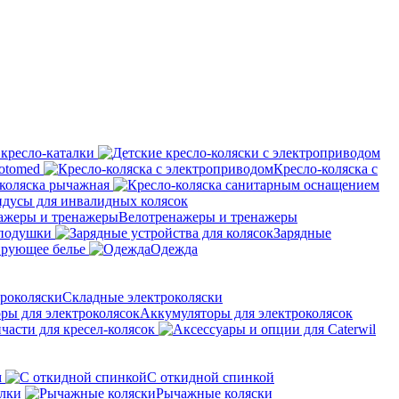
 кресло-каталки
otomed
Кресло-коляска с
коляска рычажная
дусы для инвалидных колясок
Велотренажеры и тренажеры
 подушки
Зарядные
рующее белье
Одежда
Складные электроколяски
Аккумуляторы для электроколясок
части для кресел-колясок
м
С откидной спинкой
алки
Рычажные коляски