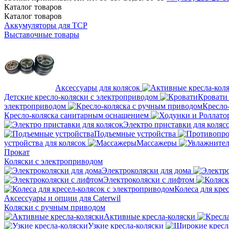
Каталог
товаров
Каталог
товаров
Аккумуляторы для ТСР
Выставочные товары
Аксессуары для колясок
Детские кресло-коляски с электроприводом
Кровати
электроприводом
Кресло
Кресло-коляска санитарным оснащением
Электро приставки для коляс
Подъемные устройства
устройства для колясок
Массажеры
Прокат
Коляски с электроприводом
Электроколяски для дома
Электроколяски с лифтом
Колеса для кре
Аксессуары и опции для Caterwil
Коляски с ручным приводом
Активные кресла-коляски
Узкие кресла-коляски