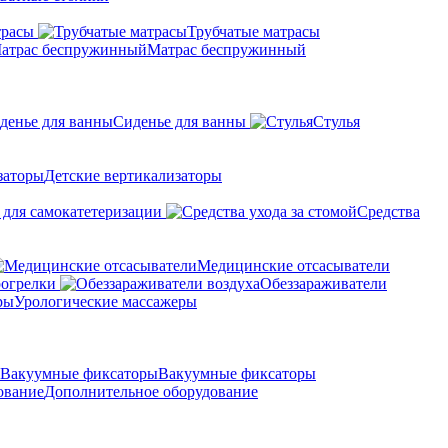
трасы
Трубчатые матрасы
Матрас беспружинный
Сиденье для ванны
Стулья
Детские вертикализаторы
 для самокатетеризации
Средства
Медицинские отсасыватели
рогрелки
Обеззараживатели
Урологические массажеры
Вакуумные фиксаторы
Дополнительное оборудование