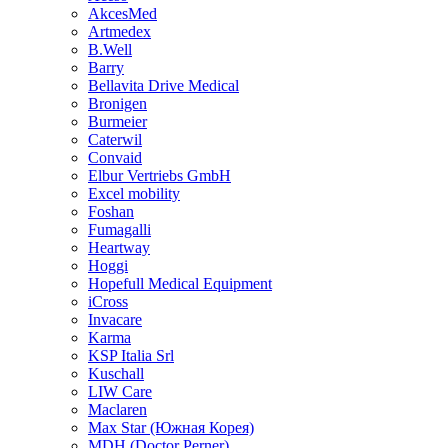
AkcesMed
Artmedex
B.Well
Barry
Bellavita Drive Medical
Bronigen
Burmeier
Caterwil
Convaid
Elbur Vertriebs GmbH
Excel mobility
Foshan
Fumagalli
Heartway
Hoggi
Hopefull Medical Equipment
iCross
Invacare
Karma
KSP Italia Srl
Kuschall
LIW Care
Maclaren
Max Star (Южная Корея)
MDH (Doctor Perner)