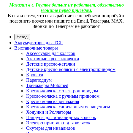
Магазин в г. Реутов больше не работает, обязательно
звоните перед приездом.
В связи с тем, что связь работает с перебоями попробуйте
позвонить позже или пишите на Email, Телеграм, МАХ.
Звонки по Телеграм не работают.
Назад
Аккумуляторы для ТСР
Выставочные товары
Аксессуары для колясок
Активные кресла-коляски
Детские кресло-каталки
Детские кресло-коляски с электроприводом
Кровати
Параподиум
Тренажеры Motomed
Кресло-коляска с электроприводом
Кресло-коляска с ручным приводом
Кресло-коляска рычажная
Кресло-коляска санитарным оснащением
Ходунки и Роллаторы
Пандусы для инвалидных колясок
Электро приставки для колясок
Скутеры для инвалидов