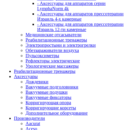
- Аксессуары для аппаратов серии
LymphaNorm 4k
- Аксессуары для аппаратов прессотерапии
Израиль 4-х камерные
- Аксессуары для аппаратов прессотерапии
Израиль 12-ти камерные
Медицинские отсасыватели
Реабилитационные тренажеры
Электропростыни и электрогрелки
Обеззараживатели воздуха
Пульсоксиметры
Рефлекторы электрические
Урологические массажеры
Реабилитационные тренажеры
Аксессуары
Дождевики
Вакуумные подголовники
Вакуумные подушки
Вакуумные фиксаторы
Корригирующая опора
Корригирующие корсеты
Дополнительное оборудование
Производители
Aacurat
Aceso