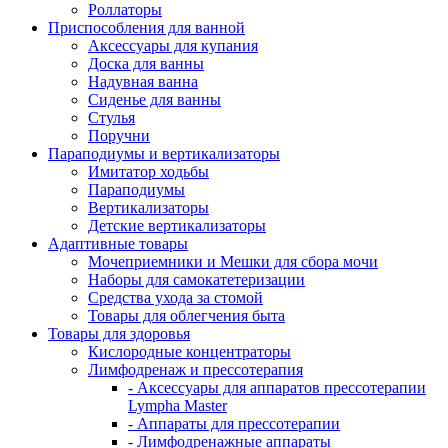
Роллаторы
Приспособления для ванной
Аксессуары для купания
Доска для ванны
Надувная ванна
Сиденье для ванны
Стулья
Поручни
Параподиумы и вертикализаторы
Имитатор ходьбы
Параподиумы
Вертикализаторы
Детские вертикализаторы
Адаптивные товары
Мочеприемники и Мешки для сбора мочи
Наборы для самокатетеризации
Средства ухода за стомой
Товары для облегчения быта
Товары для здоровья
Кислородные концентраторы
Лимфодренаж и прессотерапия
- Аксессуары для аппаратов прессотерапии
Lympha Master
- Аппараты для прессотерапии
- Лимфодренажные аппараты