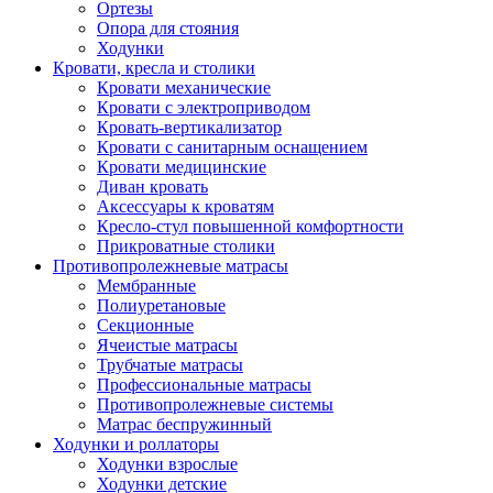
Ортезы
Опора для стояния
Ходунки
Кровати, кресла и столики
Кровати механические
Кровати с электроприводом
Кровать-вертикализатор
Кровати с санитарным оснащением
Кровати медицинские
Диван кровать
Аксессуары к кроватям
Кресло-стул повышенной комфортности
Прикроватные столики
Противопролежневые матрасы
Мембранные
Полиуретановые
Секционные
Ячеистые матрасы
Трубчатые матрасы
Профессиональные матрасы
Противопролежневые системы
Матрас беспружинный
Ходунки и роллаторы
Ходунки взрослые
Ходунки детские