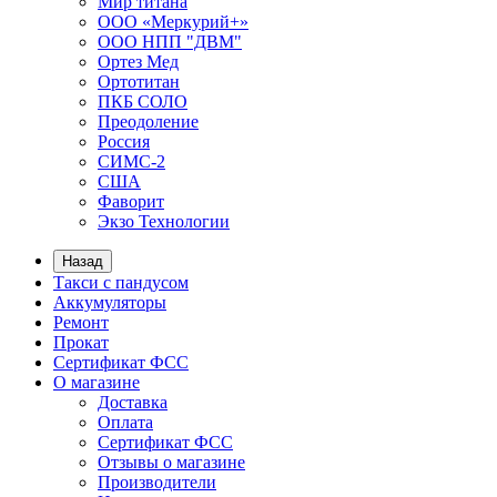
Мир титана
ООО «Меркурий+»
ООО НПП "ДВМ"
Ортез Мед
Ортотитан
ПКБ СОЛО
Преодоление
Россия
СИМС-2
США
Фаворит
Экзо Технологии
Назад
Такси с пандусом
Аккумуляторы
Ремонт
Прокат
Сертификат ФСС
О магазине
Доставка
Оплата
Сертификат ФСС
Отзывы о магазине
Производители