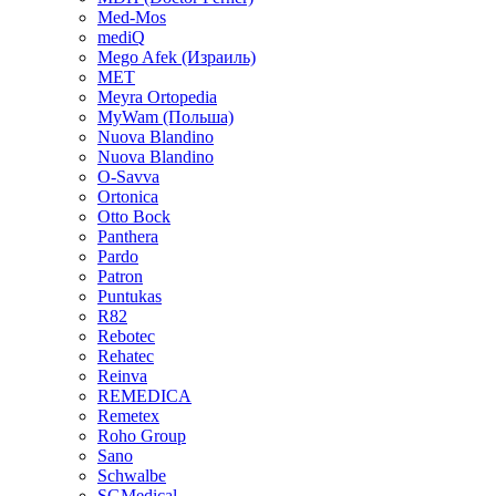
Med-Mos
mediQ
Mego Afek (Израиль)
MET
Meyra Ortopedia
MyWam (Польша)
Nuova Blandino
Nuova Blandino
O-Savva
Ortonica
Otto Bock
Panthera
Pardo
Patron
Puntukas
R82
Rebotec
Rehatec
Reinva
REMEDICA
Remetex
Roho Group
Sano
Schwalbe
SGMedical