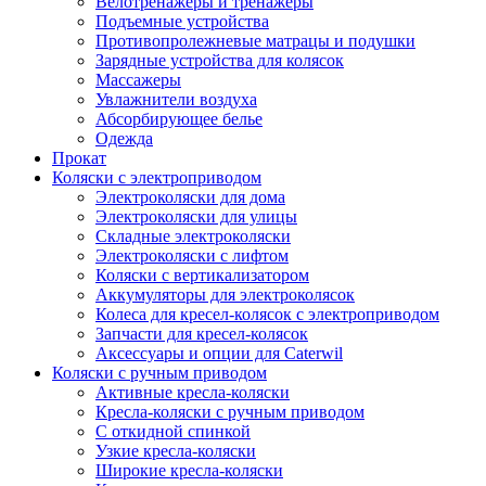
Велотренажеры и тренажеры
Подъемные устройства
Противопролежневые матрацы и подушки
Зарядные устройства для колясок
Массажеры
Увлажнители воздуха
Абсорбирующее белье
Одежда
Прокат
Коляски с электроприводом
Электроколяски для дома
Электроколяски для улицы
Складные электроколяски
Электроколяски с лифтом
Коляски с вертикализатором
Аккумуляторы для электроколясок
Колеса для кресел-колясок с электроприводом
Запчасти для кресел-колясок
Аксессуары и опции для Caterwil
Коляски с ручным приводом
Активные кресла-коляски
Кресла-коляски с ручным приводом
С откидной спинкой
Узкие кресла-коляски
Широкие кресла-коляски