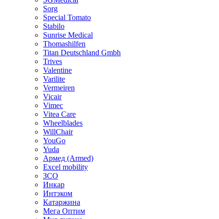
Sorg
Special Tomato
Stabilo
Sunrise Medical
Thomashilfen
Titan Deutschland Gmbh
Trives
Valentine
Varilite
Vermeiren
Vicair
Vimec
Vitea Care
Wheelblades
WillChair
YouGo
Yuda
Армед (Armed)
Еxcel mobility
ЗСО
Инкар
Интэком
Катаржина
Мега Оптим