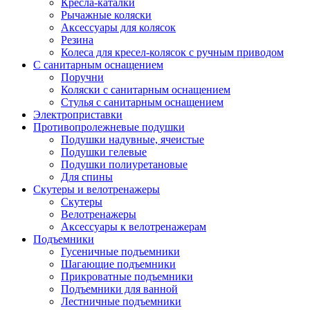
Кресла-каталки
Рычажные коляски
Аксессуары для колясок
Резина
Колеса для кресел-колясок с ручным приводом
С санитарным оснащением
Поручни
Коляски с санитарным оснащением
Стулья с санитарным оснащением
Электроприставки
Противопролежневые подушки
Подушки надувные, ячеистые
Подушки гелевые
Подушки полиуретановые
Для спины
Скутеры и велотренажеры
Скутеры
Велотренажеры
Аксессуары к велотренажерам
Подъемники
Гусеничные подъемники
Шагающие подъемники
Прикроватные подъемники
Подъемники для ванной
Лестничные подъемники