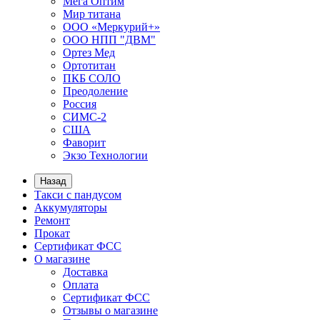
Мега Оптим
Мир титана
ООО «Меркурий+»
ООО НПП "ДВМ"
Ортез Мед
Ортотитан
ПКБ СОЛО
Преодоление
Россия
СИМС-2
США
Фаворит
Экзо Технологии
Назад
Такси с пандусом
Аккумуляторы
Ремонт
Прокат
Сертификат ФСС
О магазине
Доставка
Оплата
Сертификат ФСС
Отзывы о магазине