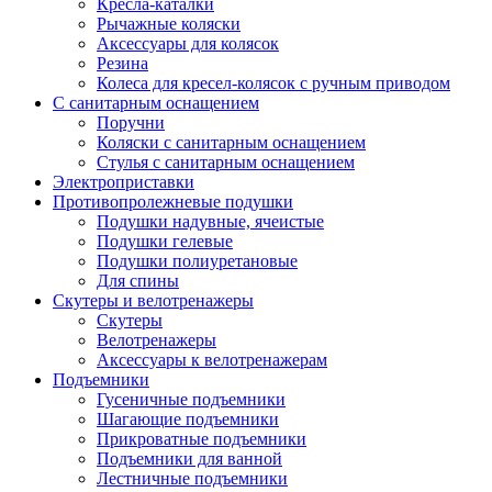
Кресла-каталки
Рычажные коляски
Аксессуары для колясок
Резина
Колеса для кресел-колясок с ручным приводом
С санитарным оснащением
Поручни
Коляски с санитарным оснащением
Стулья с санитарным оснащением
Электроприставки
Противопролежневые подушки
Подушки надувные, ячеистые
Подушки гелевые
Подушки полиуретановые
Для спины
Скутеры и велотренажеры
Скутеры
Велотренажеры
Аксессуары к велотренажерам
Подъемники
Гусеничные подъемники
Шагающие подъемники
Прикроватные подъемники
Подъемники для ванной
Лестничные подъемники