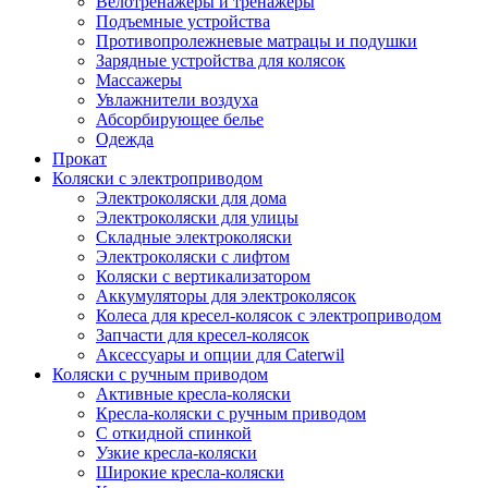
Велотренажеры и тренажеры
Подъемные устройства
Противопролежневые матрацы и подушки
Зарядные устройства для колясок
Массажеры
Увлажнители воздуха
Абсорбирующее белье
Одежда
Прокат
Коляски с электроприводом
Электроколяски для дома
Электроколяски для улицы
Складные электроколяски
Электроколяски с лифтом
Коляски с вертикализатором
Аккумуляторы для электроколясок
Колеса для кресел-колясок с электроприводом
Запчасти для кресел-колясок
Аксессуары и опции для Caterwil
Коляски с ручным приводом
Активные кресла-коляски
Кресла-коляски с ручным приводом
С откидной спинкой
Узкие кресла-коляски
Широкие кресла-коляски