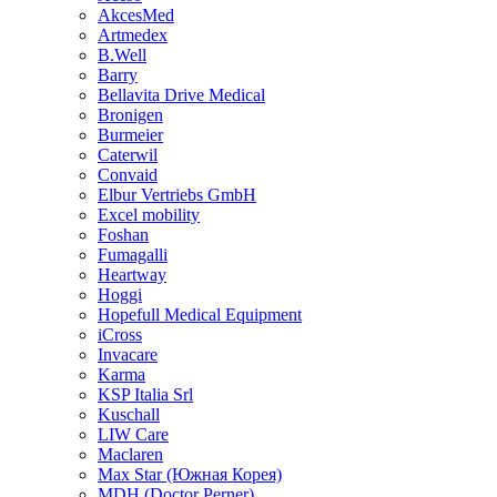
AkcesMed
Artmedex
B.Well
Barry
Bellavita Drive Medical
Bronigen
Burmeier
Caterwil
Convaid
Elbur Vertriebs GmbH
Excel mobility
Foshan
Fumagalli
Heartway
Hoggi
Hopefull Medical Equipment
iCross
Invacare
Karma
KSP Italia Srl
Kuschall
LIW Care
Maclaren
Max Star (Южная Корея)
MDH (Doctor Perner)