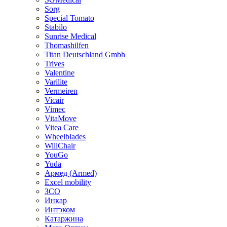
Sorg
Special Tomato
Stabilo
Sunrise Medical
Thomashilfen
Titan Deutschland Gmbh
Trives
Valentine
Varilite
Vermeiren
Vicair
Vimec
VitaMove
Vitea Care
Wheelblades
WillChair
YouGo
Yuda
Армед (Armed)
Еxcel mobility
ЗСО
Инкар
Интэком
Катаржина