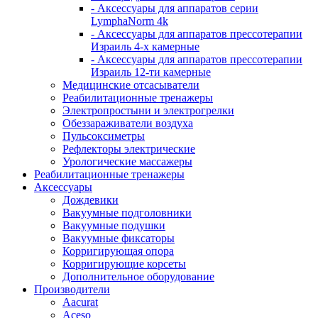
- Аксессуары для аппаратов серии
LymphaNorm 4k
- Аксессуары для аппаратов прессотерапии
Израиль 4-х камерные
- Аксессуары для аппаратов прессотерапии
Израиль 12-ти камерные
Медицинские отсасыватели
Реабилитационные тренажеры
Электропростыни и электрогрелки
Обеззараживатели воздуха
Пульсоксиметры
Рефлекторы электрические
Урологические массажеры
Реабилитационные тренажеры
Аксессуары
Дождевики
Вакуумные подголовники
Вакуумные подушки
Вакуумные фиксаторы
Корригирующая опора
Корригирующие корсеты
Дополнительное оборудование
Производители
Aacurat
Aceso