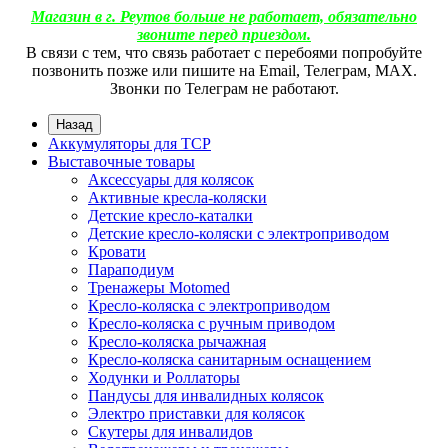
Магазин в г. Реутов больше не работает, обязательно
звоните перед приездом.
В связи с тем, что связь работает с перебоями попробуйте
позвонить позже или пишите на Email, Телеграм, МАХ.
Звонки по Телеграм не работают.
Назад
Аккумуляторы для ТСР
Выставочные товары
Аксессуары для колясок
Активные кресла-коляски
Детские кресло-каталки
Детские кресло-коляски с электроприводом
Кровати
Параподиум
Тренажеры Motomed
Кресло-коляска с электроприводом
Кресло-коляска с ручным приводом
Кресло-коляска рычажная
Кресло-коляска санитарным оснащением
Ходунки и Роллаторы
Пандусы для инвалидных колясок
Электро приставки для колясок
Скутеры для инвалидов