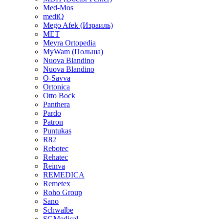
Med-Mos
mediQ
Mego Afek (Израиль)
MET
Meyra Ortopedia
MyWam (Польша)
Nuova Blandino
Nuova Blandino
O-Savva
Ortonica
Otto Bock
Panthera
Pardo
Patron
Puntukas
R82
Rebotec
Rehatec
Reinva
REMEDICA
Remetex
Roho Group
Sano
Schwalbe
SGMedical