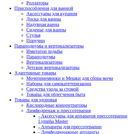
Роллаторы
Приспособления для ванной
Аксессуары для купания
Доска для ванны
Надувная ванна
Сиденье для ванны
Стулья
Поручни
Параподиумы и вертикализаторы
Имитатор ходьбы
Параподиумы
Вертикализаторы
Детские вертикализаторы
Адаптивные товары
Мочеприемники и Мешки для сбора мочи
Наборы для самокатетеризации
Средства ухода за стомой
Товары для облегчения быта
Товары для здоровья
Кислородные концентраторы
Лимфодренаж и прессотерапия
- Аксессуары для аппаратов прессотерапии
Lympha Master
- Аппараты для прессотерапии
- Лимфодренажные аппараты