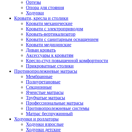
Ортезы
Опора для стояния
Ходунки
Кровати, кресла и столики
Кровати механические
Кровати с электроприводом
Кровать-вертикализатор
Кровати с санитарным оснащением
Кровати медицинские
Диван кровать
Аксессуары к кроватям
Кресло-стул повышенной комфортности
Прикроватные столики
Противопролежневые матрасы
Мембранные
Полиуретановые
Секционные
Ячеистые матрасы
Трубчатые матрасы
Профессиональные матрасы
Противопролежневые системы
Матрас беспружинный
Ходунки и роллаторы
Ходунки взрослые
Ходунки детские