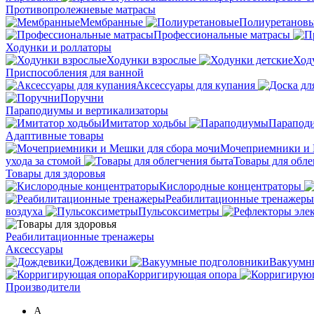
Противопролежневые матрасы
Мембранные
Полиуретанов
Профессиональные матрасы
Ходунки и роллаторы
Ходунки взрослые
Ход
Приспособления для ванной
Аксессуары для купания
Поручни
Параподиумы и вертикализаторы
Имитатор ходьбы
Парапод
Адаптивные товары
Мочеприемники и 
ухода за стомой
Товары для обле
Товары для здоровья
Кислородные концентраторы
Реабилитационные тренажеры
воздуха
Пульсоксиметры
Реабилитационные тренажеры
Аксессуары
Дождевики
Вакуумн
Корригирующая опора
Производители
A