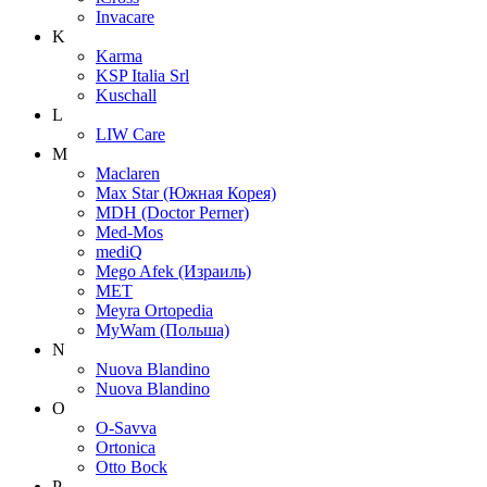
Invacare
K
Karma
KSP Italia Srl
Kuschall
L
LIW Care
M
Maclaren
Max Star (Южная Корея)
MDH (Doctor Perner)
Med-Mos
mediQ
Mego Afek (Израиль)
MET
Meyra Ortopedia
MyWam (Польша)
N
Nuova Blandino
Nuova Blandino
O
O-Savva
Ortonica
Otto Bock
P