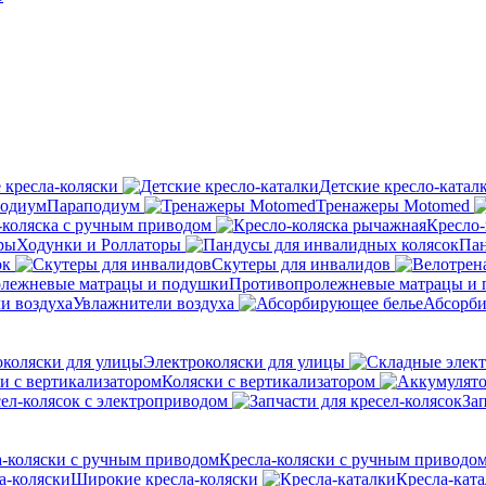
 кресла-коляски
Детские кресло-катал
Параподиум
Тренажеры Motomed
-коляска с ручным приводом
Кресло-
Ходунки и Роллаторы
Пан
ок
Скутеры для инвалидов
Противопролежневые матрацы и
Увлажнители воздуха
Абсорби
Электроколяски для улицы
Коляски с вертикализатором
сел-колясок с электроприводом
Зап
Кресла-коляски с ручным приводо
Широкие кресла-коляски
Кресла-кат