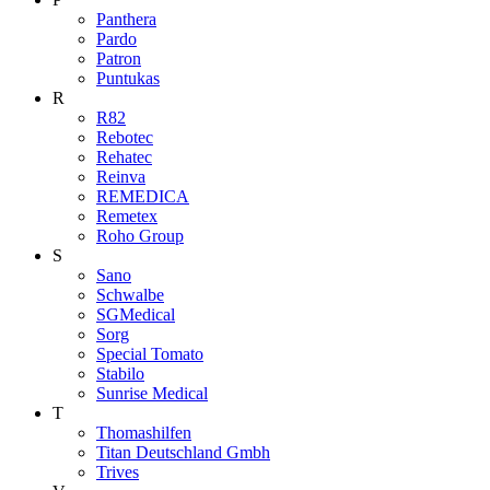
Panthera
Pardo
Patron
Puntukas
R
R82
Rebotec
Rehatec
Reinva
REMEDICA
Remetex
Roho Group
S
Sano
Schwalbe
SGMedical
Sorg
Special Tomato
Stabilo
Sunrise Medical
T
Thomashilfen
Titan Deutschland Gmbh
Trives