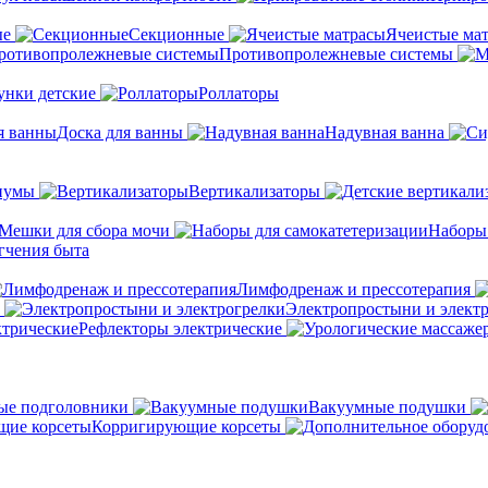
ые
Секционные
Ячеистые ма
Противопролежневые системы
унки детские
Роллаторы
Доска для ванны
Надувная ванна
иумы
Вертикализаторы
Мешки для сбора мочи
Наборы
гчения быта
Лимфодренаж и прессотерапия
Электропростыни и элект
Рефлекторы электрические
ые подголовники
Вакуумные подушки
Корригирующие корсеты