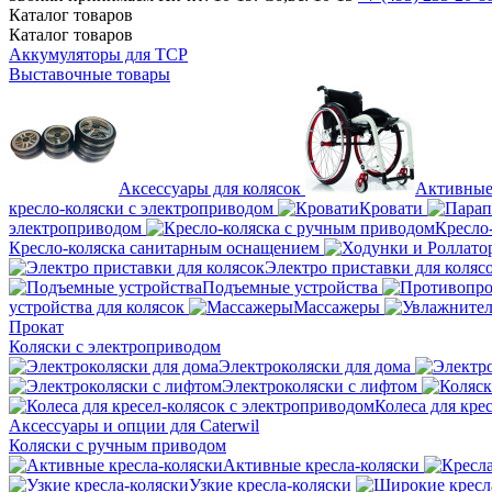
Каталог
товаров
Каталог
товаров
Аккумуляторы для ТСР
Выставочные товары
Аксессуары для колясок
Активные
кресло-коляски с электроприводом
Кровати
электроприводом
Кресло
Кресло-коляска санитарным оснащением
Электро приставки для коляс
Подъемные устройства
устройства для колясок
Массажеры
Прокат
Коляски с электроприводом
Электроколяски для дома
Электроколяски с лифтом
Колеса для кре
Аксессуары и опции для Caterwil
Коляски с ручным приводом
Активные кресла-коляски
Узкие кресла-коляски