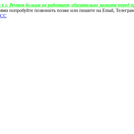
 в г. Реутов больше не работает, обязательно звоните перед п
ебоями попробуйте позвонить позже или пишите на Email, Телегр
ФСС