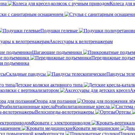
ина
Колеса для 
ски с санитарным оснащением
Подушки гелевые
Аксессуары к велотренажерам
Шагающие подъемники
е подъемники
Передвижные подъе
ля подъемника
Складные пандусы
Пандусы теле
Детские коляски активного типа
 коляски с вертикализатором
Ак
Опора для ползания
Реабилитационные кресла
Велосипеды-велотренажеры
Ортезы
Кровати с электроприводом
снащением
Кровати медицинские
тул повышенной комфортности
Прикро