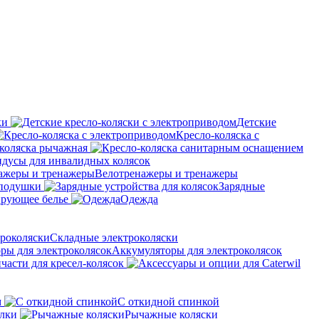
ки
Детские
Кресло-коляска с
коляска рычажная
дусы для инвалидных колясок
Велотренажеры и тренажеры
 подушки
Зарядные
рующее белье
Одежда
Складные электроколяски
Аккумуляторы для электроколясок
части для кресел-колясок
м
С откидной спинкой
алки
Рычажные коляски