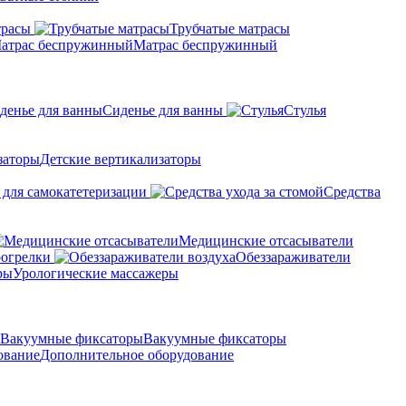
трасы
Трубчатые матрасы
Матрас беспружинный
Сиденье для ванны
Стулья
Детские вертикализаторы
 для самокатетеризации
Средства
Медицинские отсасыватели
рогрелки
Обеззараживатели
Урологические массажеры
Вакуумные фиксаторы
Дополнительное оборудование