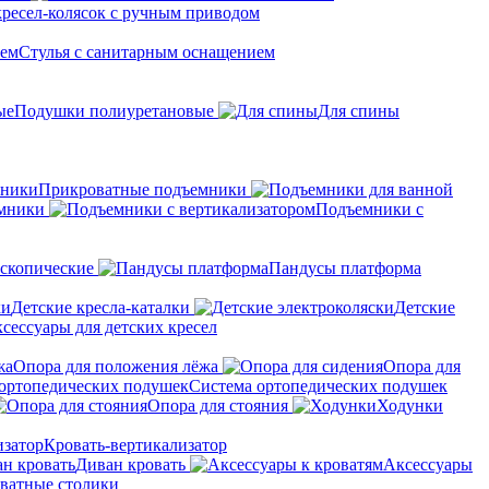
кресел-колясок с ручным приводом
Стулья с санитарным оснащением
Подушки полиуретановые
Для спины
Прикроватные подъемники
мники
Подъемники с
скопические
Пандусы платформа
Детские кресла-каталки
Детские
сессуары для детских кресел
Опора для положения лёжа
Опора для
Система ортопедических подушек
Опора для стояния
Ходунки
Кровать-вертикализатор
Диван кровать
Аксессуары
ватные столики