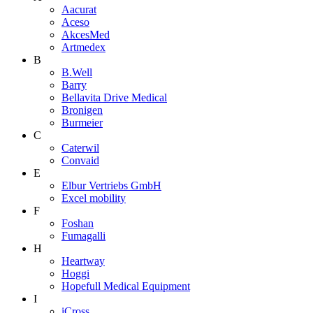
Aacurat
Aceso
AkcesMed
Artmedex
B
B.Well
Barry
Bellavita Drive Medical
Bronigen
Burmeier
C
Caterwil
Convaid
E
Elbur Vertriebs GmbH
Excel mobility
F
Foshan
Fumagalli
H
Heartway
Hoggi
Hopefull Medical Equipment
I
iCross