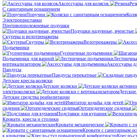
Аксессуары для колясок
Рез
С санитарным оснащением
Поручни
Коля
Электроприставки
Противопролежневые подушки
Подушки надувные, ячеистые
Скутеры и велотренажеры
Скутеры
Велотренажеры
Подъемники
Гусеничные подъемники
Подъемники для ванной
Лестничны
вертикализатором
Аксессуары д
Пандусы
Пандусы перекатные
Детские кресла-коляски
Детские коляски
электроколяски
Детские
Детские средства реабилитации
Имитатор ходьбы для детей
сидения
Ортопедические сиденья
Подставки для купания
Кровати, кресла и столики
Кровати механические
Кровати с санитарным о
к кроватям
Кресло-с